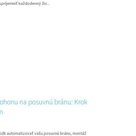
spríjemniť každodenný živ...
ohonu na posuvnú bránu: Krok
m
hodli automatizovať vašu posuvnú bránu, montáž