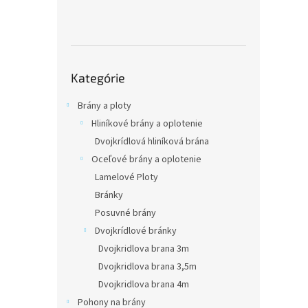
s
č
l
á
n
Preskočiť
k
Kategórie
kategórie
o
Brány a ploty
v
Hliníkové brány a oplotenie
Dvojkrídlová hliníková brána
Oceľové brány a oplotenie
Lamelové Ploty
Bránky
Posuvné brány
Dvojkrídlové bránky
Dvojkridlova brana 3m
Dvojkridlova brana 3,5m
Dvojkridlova brana 4m
Pohony na brány