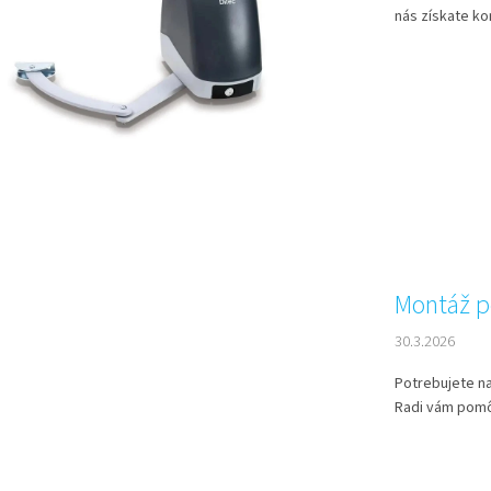
nás získate ko
Montáž p
30.3.2026
Potrebujete n
Radi vám pomô