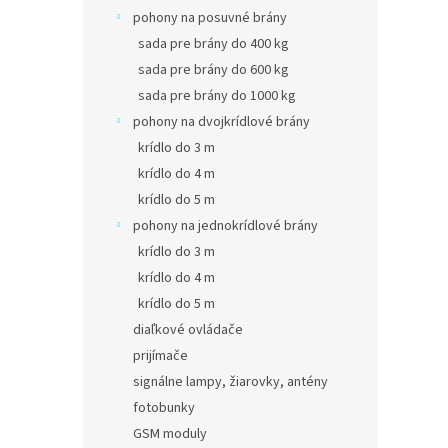
pohony na posuvné brány
sada pre brány do 400 kg
sada pre brány do 600 kg
sada pre brány do 1000 kg
pohony na dvojkrídlové brány
krídlo do 3 m
krídlo do 4 m
krídlo do 5 m
pohony na jednokrídlové brány
krídlo do 3 m
krídlo do 4 m
krídlo do 5 m
diaľkové ovládače
prijímače
signálne lampy, žiarovky, antény
fotobunky
GSM moduly