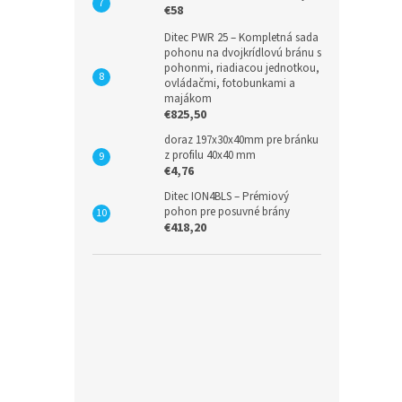
€58
Ditec PWR 25 – Kompletná sada
pohonu na dvojkrídlovú bránu s
pohonmi, riadiacou jednotkou,
ovládačmi, fotobunkami a
majákom
€825,50
doraz 197x30x40mm pre bránku
z profilu 40x40 mm
€4,76
Ditec ION4BLS – Prémiový
pohon pre posuvné brány
€418,20