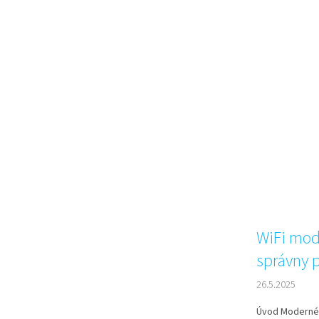
WiFi modu
správny 
26.5.2025
Úvod Moderné 