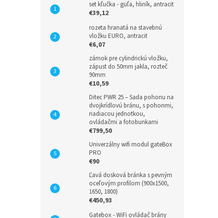
set kľučka - guľa, hliník, antracit
€39,12
rozeta hranatá na stavebnú
vložku EURO, antracit
€6,07
zámok pre cylindrickú vložku,
zápust do 50mm jakla, rozteč
90mm
€10,59
Ditec PWR 25 – Sada pohonu na
dvojkrídlovú bránu, s pohonmi,
riadiacou jednotkou,
ovládačmi a fotobunkami
€799,50
Univerzálny wifi modul gateBox
PRO
€90
Ľavá dosková bránka s pevným
oceľovým profilom (900x1500,
1650, 1800)
€450,93
Gatebox - WiFi ovládač brány