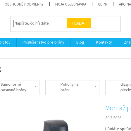
OBCHODNÉ PODMIENKY
MOJA OBJEDNÁVKA
GDPR
AKO N
HĽADAŤ
plotov
Príslušenstvo pre brány
Blog
Kontakty
Zna
g
Samonosné
Pohony na
dizaj
posuvné brány
bránu
plech
na br
Montáž p
30.3.2026
Hľadáte spoľah