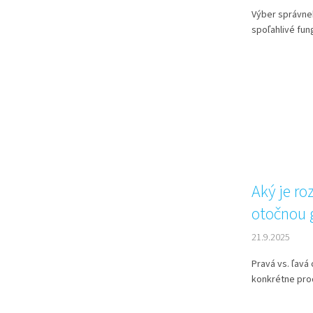
Výber správne
spoľahlivé fun
Aký je ro
otočnou 
21.9.2025
Pravá vs. ľavá
konkrétne prod