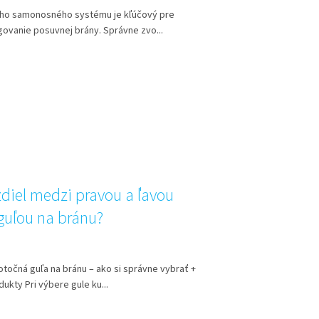
ho samonosného systému je kľúčový pre
govanie posuvnej brány. Správne zvo...
zdiel medzi pravou a ľavou
guľou na bránu?
 otočná guľa na bránu – ako si správne vybrať +
ukty Pri výbere gule ku...