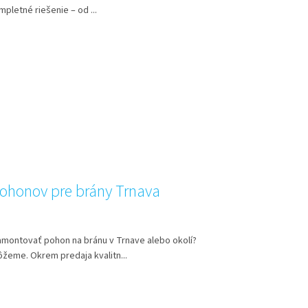
mpletné riešenie – od ...
ohonov pre brány Trnava
amontovať pohon na bránu v Trnave alebo okolí?
žeme. Okrem predaja kvalitn...