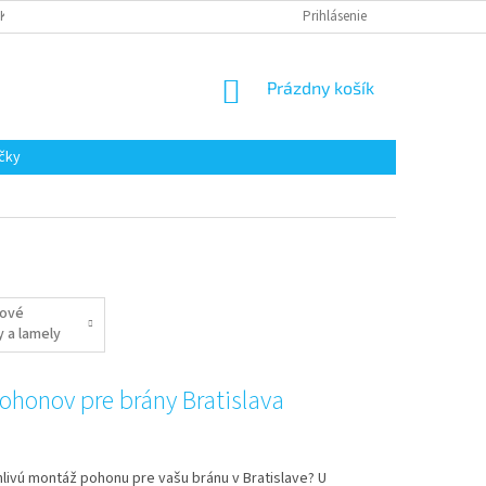
AKUPOVAŤ
Prihlásenie
NÁKUPNÝ
Prázdny košík
KOŠÍK
čky
nové
y a lamely
ánu
ohonov pre brány Bratislava
livú montáž pohonu pre vašu bránu v Bratislave? U