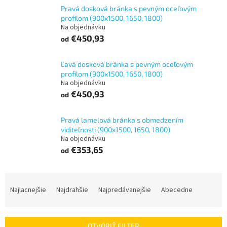
Pravá dosková bránka s pevným oceľovým
profilom (900x1500, 1650, 1800)
Na objednávku
€450,93
od
Ľavá dosková bránka s pevným oceľovým
profilom (900x1500, 1650, 1800)
Na objednávku
€450,93
od
Pravá lamelová bránka s obmedzením
viditeľnosti (900x1500, 1650, 1800)
Na objednávku
€353,65
od
R
a
Najlacnejšie
Najdrahšie
Najpredávanejšie
Abecedne
d
e
n
OTVORIŤ FILTER