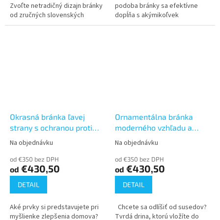
Zvoľte netradičný dizajn bránky
podoba bránky sa efektívne
od zručných slovenských
dopĺňa s akýmikoľvek
remeselníkov. Naše bránky
neutrálnymi prvkami. Ak chcete
podporia príjazdovú cestu,
svoj plot oživiť - vyberte
obohatia...
bránku,...
Okrasná bránka ľavej
Ornamentálna bránka
strany s ochranou proti
moderného vzhľadu a
vetru (900x1500, 1650,
stabilnej formy
Na objednávku
Na objednávku
Priemerné
Priemerné
1800)
(900x1500, 1650, 1800)
hodnotenie
hodnotenie
od €350 bez DPH
od €350 bez DPH
produktu
produktu
€430,50
€430,50
od
od
je
je
4,3
3,7
DETAIL
DETAIL
z
z
5
5
Aké prvky si predstavujete pri
Chcete sa odlíšiť od susedov?
hviezdičiek.
hviezdičiek.
myšlienke zlepšenia domova?
Tvrdá drina, ktorú vložíte do