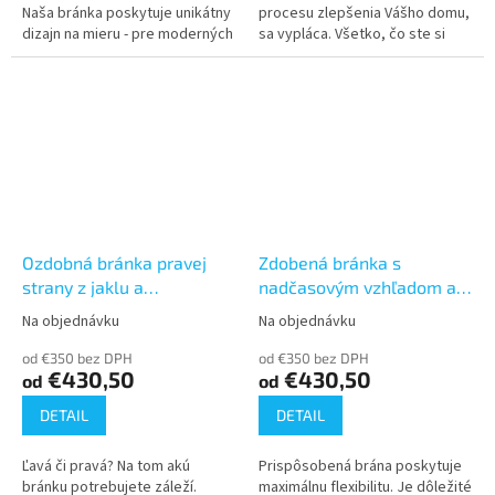
Naša bránka poskytuje unikátny
procesu zlepšenia Vášho domu,
dizajn na mieru - pre moderných
sa vypláca. Všetko, čo ste si
nadšencov. Vyberte si bránku,
vopred definovali - sa stalo
ktorá s Vami rezonuje a...
skutočnosťou. Máte...
Ozdobná bránka pravej
Zdobená bránka s
strany z jaklu a
nadčasovým vzhľadom a
dizajnového plechu
práškovým lakovaním
Na objednávku
Na objednávku
Priemerné
Priemerné
(900x1500, 1650, 1800)
(900x1500, 1650, 1800)
hodnotenie
hodnotenie
od €350 bez DPH
od €350 bez DPH
produktu
produktu
€430,50
€430,50
od
od
je
je
5,0
5,0
DETAIL
DETAIL
z
z
5
5
Ľavá či pravá? Na tom akú
Prispôsobená brána poskytuje
hviezdičiek.
hviezdičiek.
bránku potrebujete záleží.
maximálnu flexibilitu. Je dôležité