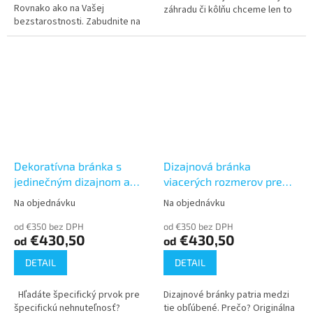
Rovnako ako na Vašej
záhradu či kôlňu chceme len to
bezstarostnosti. Zabudnite na
najlepšie. Spoľahliví pomocníci,
časté výmeny a zamerajte sa
dostatok ochrany a prívetivé...
radšej na moderné riešenie,
ktoré s Vami...
Dekoratívna bránka s
Dizajnová bránka
jedinečným dizajnom a
viacerých rozmerov pre
pevným profilom
riešenie na mieru
Na objednávku
Na objednávku
Priemerné
Priemerné
(900x1500, 1650, 1800)
(900x1500, 1650, 1800)
hodnotenie
hodnotenie
od €350 bez DPH
od €350 bez DPH
produktu
produktu
€430,50
€430,50
od
od
je
je
3,7
3,8
DETAIL
DETAIL
z
z
5
5
Hľadáte špecifický prvok pre
Dizajnové bránky patria medzi
hviezdičiek.
hviezdičiek.
špecifickú nehnuteľnosť?
tie obľúbené. Prečo? Originálna