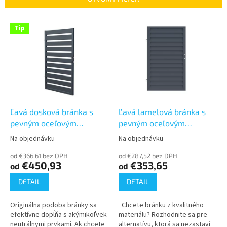
i
e
V
p
Tip
ý
r
p
o
i
d
s
u
p
k
r
t
o
o
d
Ľavá dosková bránka s
Ľavá lamelová bránka s
v
u
pevným oceľovým
pevným oceľovým
k
profilom (900x1500, 1650,
profilom (900x1500, 1650,
Na objednávku
Na objednávku
Priemerné
Priemerné
t
1800)
1800)
hodnotenie
hodnotenie
o
od €366,61 bez DPH
od €287,52 bez DPH
produktu
produktu
€450,93
€353,65
od
od
v
je
je
5,0
3,4
DETAIL
DETAIL
z
z
5
5
Originálna podoba bránky sa
Chcete bránku z kvalitného
hviezdičiek.
hviezdičiek.
efektívne dopĺňa s akýmikoľvek
materiálu? Rozhodnite sa pre
neutrálnymi prvkami. Ak chcete
alternatívu, ktorá sa nezastaví