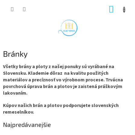
Prejsť
NÁKUP
na
obsah
KOŠÍK
Bránky
Všetky brány a ploty z našej ponuky sú vyrábané na
Slovensku. Klademie dôraz na kvalitu použitých
materiálov a precíznosť vo výrobnom procese. Trvácna
povrchová úprava brán a plotov je zaistená práškovým
lakovaním.
Kúpov našich brán a plotov podporujete slovenských
remeselníkov.
Najpredávanejšie