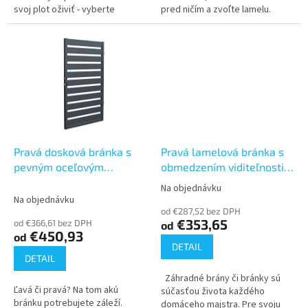
svoj plot oživiť - vyberte
pred ničím a zvoľte lamelu.
bránku, ktorá je špecifická.
Oceľový profil, ktorý počasie
Bránka vyhovujúca tvarom,...
neodradí. Sú letné mesiace...
Pravá dosková bránka s
Pravá lamelová bránka s
pevným oceľovým
obmedzením viditeľnosti
profilom (900x1500, 1650,
(900x1500, 1650, 1800)
Na objednávku
Priemerné
1800)
Na objednávku
hodnotenie
od €287,52 bez DPH
produktu
€353,65
od €366,61 bez DPH
od
je
€450,93
od
5,0
DETAIL
z
DETAIL
5
Záhradné brány či bránky sú
hviezdičiek.
Ľavá či pravá? Na tom akú
súčasťou života každého
bránku potrebujete záleží.
domáceho majstra. Pre svoju