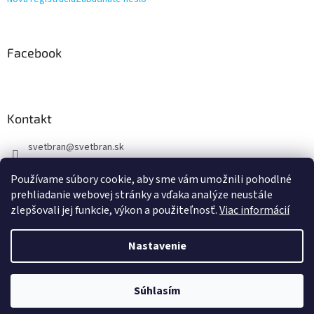
Facebook
Kontakt
svetbran
@
svetbran.sk
+421 902 440 150
Používame súbory cookie, aby sme vám umožnili pohodlné
https://www.facebook.com/profile.php?id=100088877723722
prehliadanie webovej stránky a vďaka analýze neustále
zlepšovali jej funkcie, výkon a použiteľnosť.
Viac informácií
Nastavenie
Vytvoril Shoptet
Súhlasím
Copyright 2026
svetbran.sk
. Všetky práva vyhradené.