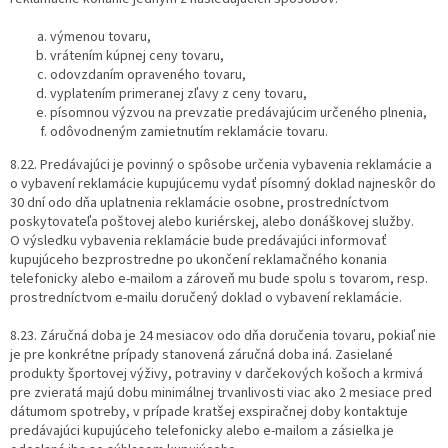
výmenou tovaru,
vrátením kúpnej ceny tovaru,
odovzdaním opraveného tovaru,
vyplatením primeranej zľavy z ceny tovaru,
písomnou výzvou na prevzatie predávajúcim určeného plnenia,
odôvodneným zamietnutím reklamácie tovaru.
8.22. Predávajúci je povinný o spôsobe určenia vybavenia reklamácie a
o vybavení reklamácie kupujúcemu vydať písomný doklad najneskôr do
30 dní odo dňa uplatnenia reklamácie osobne, prostredníctvom
poskytovateľa poštovej alebo kuriérskej, alebo donáškovej služby.
O výsledku vybavenia reklamácie bude predávajúci informovať
kupujúceho bezprostredne po ukončení reklamačného konania
telefonicky alebo e-mailom a zároveň mu bude spolu s tovarom, resp.
prostredníctvom e-mailu doručený doklad o vybavení reklamácie.
8.23. Záručná doba je 24 mesiacov odo dňa doručenia tovaru, pokiaľ nie
je pre konkrétne prípady stanovená záručná doba iná. Zasielané
produkty športovej výživy, potraviny v darčekových košoch a krmivá
pre zvieratá majú dobu minimálnej trvanlivosti viac ako 2 mesiace pred
dátumom spotreby, v prípade kratšej exspiračnej doby kontaktuje
predávajúci kupujúceho telefonicky alebo e-mailom a zásielka je