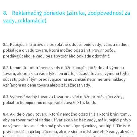
8.
Reklamačný poriadok (záruka, zodpovednosť za
vady, reklamácie)
8.1. Kupujúci má právo na bezplatné odstránenie vady, včas a riadne,
pokiaľ ide o vadu tovaru, ktorú možno odstrániť. Povinnosťou
predávajúceho je vadu bez zbytočného odkladu odstrániť.
8.2. Namiesto odstránenia vady môže kupujúci požadovať výmenu
tovaru, alebo ak sa vada týka len určitej súčasti tovaru, výmenu tejto
súčasti, pokiaľ tým predávajúcemu nevzniknú neprimerané náklady
vzhľadom na cenu tovaru alebo závažnosť vady.
8.3. Vymeniť vadný tovar za tovar bez vád môže predávajúci vždy,
pokiaľ to kupujúcemu nespôsobí závažné ťažkosti.
8.4. Ak ide o vadu tovaru, ktorú nemožno odstrániť a ktorá bráni tomu,
aby sa tovar mohol riadne užívať ako vec bez vady, má kupujúci právo
na výmenu tovaru alebo má právo od kúpnej zmluvy odstúpiť. Tie isté
práva prislúchajú kupujúcemu, ak ide síce o odstrániteľné vady, ak však