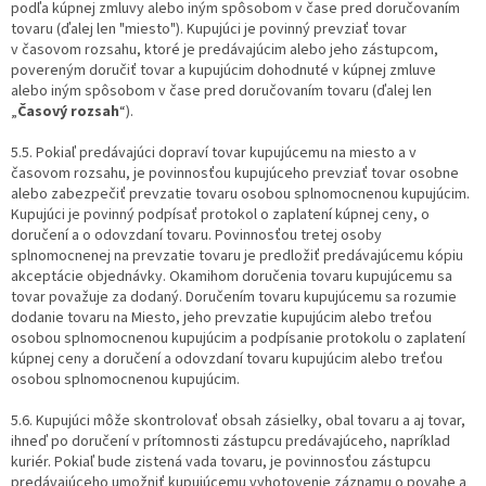
podľa kúpnej zmluvy alebo iným spôsobom v čase pred doručovaním
tovaru (ďalej len "miesto"). Kupujúci je povinný prevziať tovar
v časovom rozsahu, ktoré je predávajúcim alebo jeho zástupcom,
povereným doručiť tovar a kupujúcim dohodnuté v kúpnej zmluve
alebo iným spôsobom v čase pred doručovaním tovaru (ďalej len
„
Časový rozsah
“).
5.5. Pokiaľ predávajúci dopraví tovar kupujúcemu na miesto a v
časovom rozsahu, je povinnosťou kupujúceho prevziať tovar osobne
alebo zabezpečiť prevzatie tovaru osobou splnomocnenou kupujúcim.
Kupujúci je povinný podpísať protokol o zaplatení kúpnej ceny, o
doručení a o odovzdaní tovaru. Povinnosťou tretej osoby
splnomocnenej na prevzatie tovaru je predložiť predávajúcemu kópiu
akceptácie objednávky. Okamihom doručenia tovaru kupujúcemu sa
tovar považuje za dodaný. Doručením tovaru kupujúcemu sa rozumie
dodanie tovaru na Miesto, jeho prevzatie kupujúcim alebo treťou
osobou splnomocnenou kupujúcim a podpísanie protokolu o zaplatení
kúpnej ceny a doručení a odovzdaní tovaru kupujúcim alebo treťou
osobou splnomocnenou kupujúcim.
5.6. Kupujúci môže skontrolovať obsah zásielky, obal tovaru a aj tovar,
ihneď po doručení v prítomnosti zástupcu predávajúceho, napríklad
kuriér. Pokiaľ bude zistená vada tovaru, je povinnosťou zástupcu
predávajúceho umožniť kupujúcemu vyhotovenie záznamu o povahe a