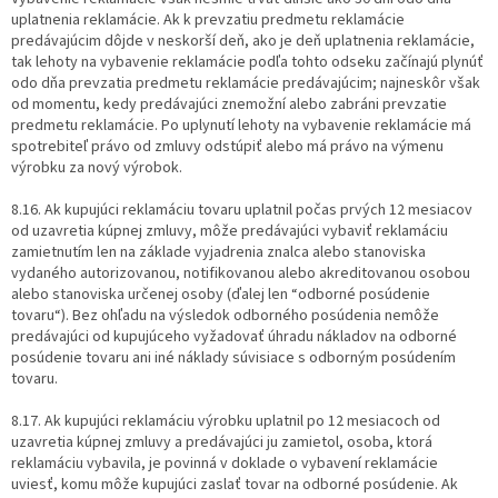
uplatnenia reklamácie. Ak k prevzatiu predmetu reklamácie
predávajúcim dôjde v neskorší deň, ako je deň uplatnenia reklamácie,
tak lehoty na vybavenie reklamácie podľa tohto odseku začínajú plynúť
odo dňa prevzatia predmetu reklamácie predávajúcim; najneskôr však
od momentu, kedy predávajúci znemožní alebo zabráni prevzatie
predmetu reklamácie. Po uplynutí lehoty na vybavenie reklamácie má
spotrebiteľ právo od zmluvy odstúpiť alebo má právo na výmenu
výrobku za nový výrobok.
8.16. Ak kupujúci reklamáciu tovaru uplatnil počas prvých 12 mesiacov
od uzavretia kúpnej zmluvy, môže predávajúci vybaviť reklamáciu
zamietnutím len na základe vyjadrenia znalca alebo stanoviska
vydaného autorizovanou, notifikovanou alebo akreditovanou osobou
alebo stanoviska určenej osoby (ďalej len “odborné posúdenie
tovaru“). Bez ohľadu na výsledok odborného posúdenia nemôže
predávajúci od kupujúceho vyžadovať úhradu nákladov na odborné
posúdenie tovaru ani iné náklady súvisiace s odborným posúdením
tovaru.
8.17. Ak kupujúci reklamáciu výrobku uplatnil po 12 mesiacoch od
uzavretia kúpnej zmluvy a predávajúci ju zamietol, osoba, ktorá
reklamáciu vybavila, je povinná v doklade o vybavení reklamácie
uviesť, komu môže kupujúci zaslať tovar na odborné posúdenie. Ak