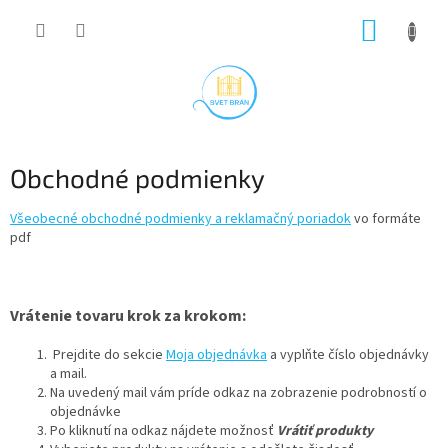
Prejsť
NÁKUP
na
obsah
KOŠÍK
Obchodné podmienky
Všeobecné obchodné podmienky a reklamačný poriadok
vo formáte
pdf
Vrátenie tovaru krok za krokom:
Prejdite do sekcie
Moja objednávka
a vyplňte číslo objednávky
a mail.
Na uvedený mail vám príde odkaz na zobrazenie podrobností o
objednávke
Po kliknutí na odkaz nájdete možnosť
Vrátiť produkty