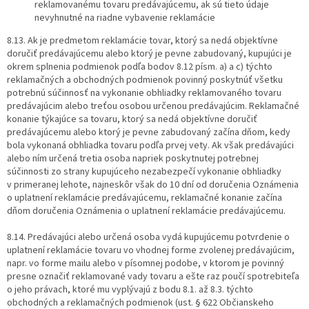
reklamovanému tovaru predávajúcemu, ak sú tieto údaje
nevyhnutné na riadne vybavenie reklamácie
8.13. Ak je predmetom reklamácie tovar, ktorý sa nedá objektívne
doručiť predávajúcemu alebo ktorý je pevne zabudovaný, kupujúci je
okrem splnenia podmienok podľa bodov 8.12 písm. a) a c) týchto
reklamačných a obchodných podmienok povinný poskytnúť všetku
potrebnú súčinnosť na vykonanie obhliadky reklamovaného tovaru
predávajúcim alebo treťou osobou určenou predávajúcim. Reklamačné
konanie týkajúce sa tovaru, ktorý sa nedá objektívne doručiť
predávajúcemu alebo ktorý je pevne zabudovaný začína dňom, kedy
bola vykonaná obhliadka tovaru podľa prvej vety. Ak však predávajúci
alebo ním určená tretia osoba napriek poskytnutej potrebnej
súčinnosti zo strany kupujúceho nezabezpečí vykonanie obhliadky
v primeranej lehote, najneskôr však do 10 dní od doručenia Oznámenia
o uplatnení reklamácie predávajúcemu, reklamačné konanie začína
dňom doručenia Oznámenia o uplatnení reklamácie predávajúcemu.
8.14. Predávajúci alebo určená osoba vydá kupujúcemu potvrdenie o
uplatnení reklamácie tovaru vo vhodnej forme zvolenej predávajúcim,
napr. vo forme mailu alebo v písomnej podobe, v ktorom je povinný
presne označiť reklamované vady tovaru a ešte raz poučí spotrebiteľa
o jeho právach, ktoré mu vyplývajú z bodu 8.1. až 8.3. týchto
obchodných a reklamačných podmienok (ust. § 622 Občianskeho