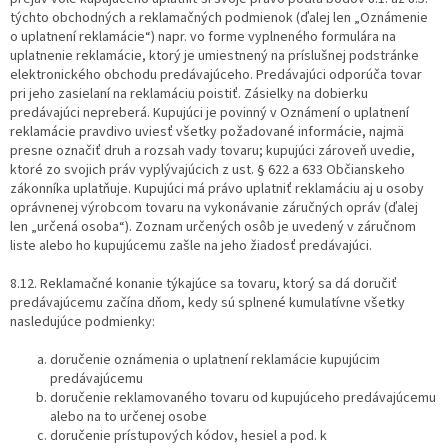
týchto obchodných a reklamačných podmienok (ďalej len „Oznámenie
o uplatnení reklamácie“) napr. vo forme vyplneného formulára na
uplatnenie reklamácie, ktorý je umiestnený na príslušnej podstránke
elektronického obchodu predávajúceho. Predávajúci odporúča tovar
pri jeho zasielaní na reklamáciu poistiť. Zásielky na dobierku
predávajúci nepreberá. Kupujúci je povinný v Oznámení o uplatnení
reklamácie pravdivo uviesť všetky požadované informácie, najmä
presne označiť druh a rozsah vady tovaru; kupujúci zároveň uvedie,
ktoré zo svojich práv vyplývajúcich z ust. § 622 a 633 Občianskeho
zákonníka uplatňuje. Kupujúci má právo uplatniť reklamáciu aj u osoby
oprávnenej výrobcom tovaru na vykonávanie záručných opráv (ďalej
len „určená osoba“). Zoznam určených osôb je uvedený v záručnom
liste alebo ho kupujúcemu zašle na jeho žiadosť predávajúci.
8.12. Reklamačné konanie týkajúce sa tovaru, ktorý sa dá doručiť
predávajúcemu začína dňom, kedy sú splnené kumulatívne všetky
nasledujúce podmienky:
doručenie oznámenia o uplatnení reklamácie kupujúcim
predávajúcemu
doručenie reklamovaného tovaru od kupujúceho predávajúcemu
alebo na to určenej osobe
doručenie prístupových kódov, hesiel a pod. k