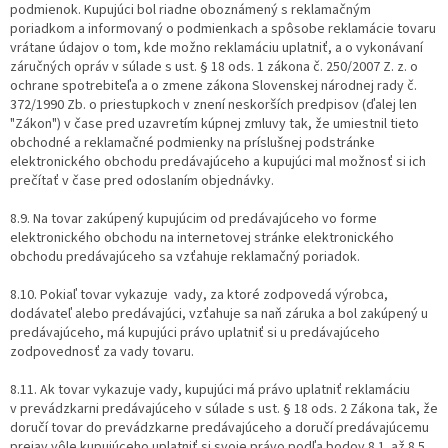
podmienok. Kupujúci bol riadne oboznámený s reklamačným
poriadkom a informovaný o podmienkach a spôsobe reklamácie tovaru
vrátane údajov o tom, kde možno reklamáciu uplatniť, a o vykonávaní
záručných opráv v súlade s ust. § 18 ods. 1 zákona č. 250/2007 Z. z. o
ochrane spotrebiteľa a o zmene zákona Slovenskej národnej rady č.
372/1990 Zb. o priestupkoch v znení neskorších predpisov (ďalej len
"Zákon") v čase pred uzavretím kúpnej zmluvy tak, že umiestnil tieto
obchodné a reklamačné podmienky na príslušnej podstránke
elektronického obchodu predávajúceho a kupujúci mal možnosť si ich
prečítať v čase pred odoslaním objednávky.
8.9. Na tovar zakúpený kupujúcim od predávajúceho vo forme
elektronického obchodu na internetovej stránke elektronického
obchodu predávajúceho sa vzťahuje reklamačný poriadok.
8.10. Pokiaľ tovar vykazuje vady, za ktoré zodpovedá výrobca,
dodávateľ alebo predávajúci, vzťahuje sa naň záruka a bol zakúpený u
predávajúceho, má kupujúci právo uplatniť si u predávajúceho
zodpovednosť za vady tovaru.
8.11. Ak tovar vykazuje vady, kupujúci má právo uplatniť reklamáciu
v prevádzkarni predávajúceho v súlade s ust. § 18 ods. 2 Zákona tak, že
doručí tovar do prevádzkarne predávajúceho a doručí predávajúcemu
prejav vôle kupujúceho uplatniť si svoje právo podľa bodov 8.1. až 8.5.