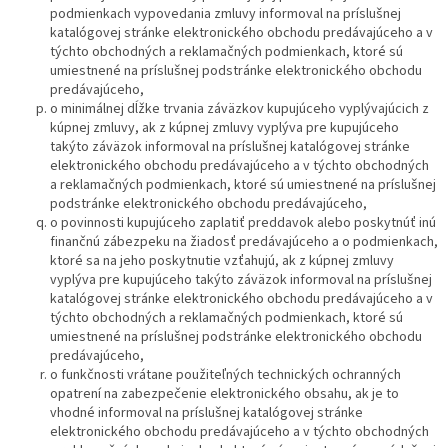
podmienkach vypovedania zmluvy informoval na príslušnej
katalógovej stránke elektronického obchodu predávajúceho a v
týchto obchodných a reklamačných podmienkach, ktoré sú
umiestnené na príslušnej podstránke elektronického obchodu
predávajúceho,
o minimálnej dĺžke trvania záväzkov kupujúceho vyplývajúcich z
kúpnej zmluvy, ak z kúpnej zmluvy vyplýva pre kupujúceho
takýto záväzok informoval na príslušnej katalógovej stránke
elektronického obchodu predávajúceho a v týchto obchodných
a reklamačných podmienkach, ktoré sú umiestnené na príslušnej
podstránke elektronického obchodu predávajúceho,
o povinnosti kupujúceho zaplatiť preddavok alebo poskytnúť inú
finančnú zábezpeku na žiadosť predávajúceho a o podmienkach,
ktoré sa na jeho poskytnutie vzťahujú, ak z kúpnej zmluvy
vyplýva pre kupujúceho takýto záväzok informoval na príslušnej
katalógovej stránke elektronického obchodu predávajúceho a v
týchto obchodných a reklamačných podmienkach, ktoré sú
umiestnené na príslušnej podstránke elektronického obchodu
predávajúceho,
o funkčnosti vrátane použiteľných technických ochranných
opatrení na zabezpečenie elektronického obsahu, ak je to
vhodné informoval na príslušnej katalógovej stránke
elektronického obchodu predávajúceho a v týchto obchodných