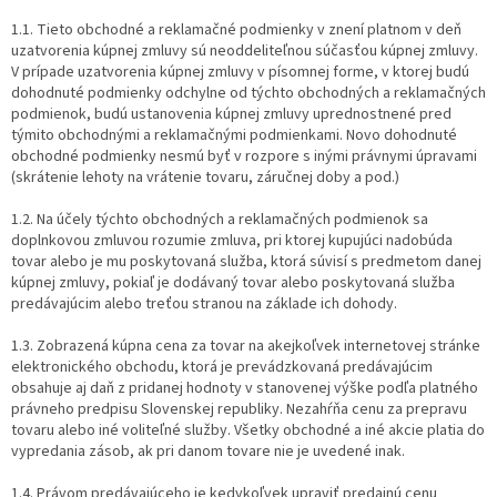
1.1. Tieto obchodné a reklamačné podmienky v znení platnom v deň
uzatvorenia kúpnej zmluvy sú neoddeliteľnou súčasťou kúpnej zmluvy.
V prípade uzatvorenia kúpnej zmluvy v písomnej forme, v ktorej budú
dohodnuté podmienky odchylne od týchto obchodných a reklamačných
podmienok, budú ustanovenia kúpnej zmluvy uprednostnené pred
týmito obchodnými a reklamačnými podmienkami. Novo dohodnuté
obchodné podmienky nesmú byť v rozpore s inými právnymi úpravami
(skrátenie lehoty na vrátenie tovaru, záručnej doby a pod.)
1.2. Na účely týchto obchodných a reklamačných podmienok sa
doplnkovou zmluvou rozumie zmluva, pri ktorej kupujúci nadobúda
tovar alebo je mu poskytovaná služba, ktorá súvisí s predmetom danej
kúpnej zmluvy, pokiaľ je dodávaný tovar alebo poskytovaná služba
predávajúcim alebo treťou stranou na základe ich dohody.
1.3. Zobrazená kúpna cena za tovar na akejkoľvek internetovej stránke
elektronického obchodu, ktorá je prevádzkovaná predávajúcim
obsahuje aj daň z pridanej hodnoty v stanovenej výške podľa platného
právneho predpisu Slovenskej republiky. Nezahŕňa cenu za prepravu
tovaru alebo iné voliteľné služby. Všetky obchodné a iné akcie platia do
vypredania zásob, ak pri danom tovare nie je uvedené inak.
1.4. Právom predávajúceho je kedykoľvek upraviť predajnú cenu