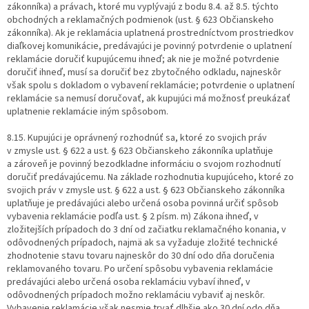
zákonníka) a právach, ktoré mu vyplývajú z bodu 8.4. až 8.5. týchto
obchodných a reklamačných podmienok (ust. § 623 Občianskeho
zákonníka). Ak je reklamácia uplatnená prostredníctvom prostriedkov
diaľkovej komunikácie, predávajúci je povinný potvrdenie o uplatnení
reklamácie doručiť kupujúcemu ihneď; ak nie je možné potvrdenie
doručiť ihneď, musí sa doručiť bez zbytočného odkladu, najneskôr
však spolu s dokladom o vybavení reklamácie; potvrdenie o uplatnení
reklamácie sa nemusí doručovať, ak kupujúci má možnosť preukázať
uplatnenie reklamácie iným spôsobom.
8.15. Kupujúci je oprávnený rozhodnúť sa, ktoré zo svojich práv
v zmysle ust. § 622 a ust. § 623 Občianskeho zákonníka uplatňuje
a zároveň je povinný bezodkladne informáciu o svojom rozhodnutí
doručiť predávajúcemu. Na základe rozhodnutia kupujúceho, ktoré zo
svojich práv v zmysle ust. § 622 a ust. § 623 Občianskeho zákonníka
uplatňuje je predávajúci alebo určená osoba povinná určiť spôsob
vybavenia reklamácie podľa ust. § 2 písm. m) Zákona ihneď, v
zložitejších prípadoch do 3 dní od začiatku reklamačného konania, v
odôvodnených prípadoch, najmä ak sa vyžaduje zložité technické
zhodnotenie stavu tovaru najneskôr do 30 dní odo dňa doručenia
reklamovaného tovaru. Po určení spôsobu vybavenia reklamácie
predávajúci alebo určená osoba reklamáciu vybaví ihneď, v
odôvodnených prípadoch možno reklamáciu vybaviť aj neskôr.
Vybavenie reklamácie však nesmie trvať dlhšie ako 30 dní odo dňa