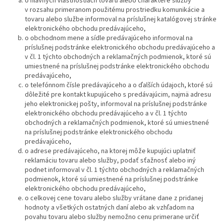
o hlavných vlastnostiach tovaru alebo charaktere služby
v rozsahu primeranom použitému prostriedku komunikácie a
tovaru alebo službe informoval na príslušnej katalógovej stránke
elektronického obchodu predávajúceho,
o obchodnom mene a sídle predávajúceho informoval na
príslušnej podstránke elektronického obchodu predávajúceho a
v čl. 1 týchto obchodných a reklamačných podmienok, ktoré sú
umiestnené na príslušnej podstránke elektronického obchodu
predávajúceho,
o telefónnom čísle predávajúceho a o ďalších údajoch, ktoré sú
dôležité pre kontakt kupujúceho s predávajúcim, najmä adresu
jeho elektronickej pošty, informoval na príslušnej podstránke
elektronického obchodu predávajúceho a v čl. 1 týchto
obchodných a reklamačných podmienok, ktoré sú umiestnené
na príslušnej podstránke elektronického obchodu
predávajúceho,
o adrese predávajúceho, na ktorej môže kupujúci uplatniť
reklamáciu tovaru alebo služby, podať sťažnosť alebo iný
podnet informoval v čl. 1 týchto obchodných a reklamačných
podmienok, ktoré sú umiestnené na príslušnej podstránke
elektronického obchodu predávajúceho,
o celkovej cene tovaru alebo služby vrátane dane z pridanej
hodnoty a všetkých ostatných daní alebo ak vzhľadom na
povahu tovaru alebo služby nemožno cenu primerane určiť