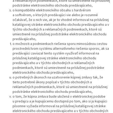
a reklamačných podmienkach, ktoré sú umiestnené na príslušnej
podstránke elektronického obchodu predávajúceho,
o kompatibilite elektronického obsahu s hardvérom
a softvérom, o ktorých predávajúci vie alebo je rozumné
očakávať, že o nich vie, ak je to vhodné informoval na príslušnej
katalógovej stránke elektronického obchodu predávajúceho a v
týchto obchodných a reklamačných podmienkach, ktoré sú
umiestnené na príslušnej podstránke elektronického obchodu
predávajúceho,
o možnosti a podmienkach riešenia sporu mimosúdnou cestou
prostredníctvom systému alternatívneho riešenia sporov, ak sa
predávajúci zaviazal tento systém využívať informoval na
príslušnej katalógovej stránke elektronického obchodu
predávajúceho a v týchto obchodných a reklamačných
podmienkach, ktoré sú umiestnené na príslušnej podstránke
elektronického obchodu predávajúceho,
o potrebných úkonoch na uzatvorenie kúpnej zmluvy tak, že
tieto potrebné úkony popísal v týchto obchodných a
reklamačných podmienkach, ktoré sú umiestnené na príslušnej
podstránke elektronického obchodu predávajúceho,
o tom, že kúpna zmluva bude uložená v elektronickej podobe
u predajcu a je kupujúcemu dostupná po tom, ako si ju kupujúci
písomne vyžiada informoval na príslušnej katalógovej stránke
elektronického obchodu predávajúceho a v týchto obchodných