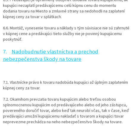
6.5. Predávajúci je oprávnený odoprieť dodanie tovaru kupujúcemu, ak
kupujúci nezaplatí predávajúcemu celú kúpnu cenu do momentu
dodania tovaru na Miesto a zmluvné strany sa nedohodli na zaplatení
kúpnej ceny za tovar v splátkach.
6.6. Montáž, vynesenie tovaru a náklady s tým súvisiace nie sú zahrnuté
v kúpnej cene a predávajúci tieto služby nie je povinný kupujúcemu
poskytnúť.
7.
Nadobudnutie vlastníctva a prechod
nebezpečenstva škody na tovare
7.1. Vlastnícke právo k tovaru nadobúda kupujúci až úplným zaplatením
kúpnej ceny za tovar.
7.2. Okamihom prevzatia tovaru kupujúcim alebo treťou osobou
splnomocnenou kupujúcim od predávajúceho alebo od jeho zástupcu,
povereného doručiť tovar, alebo keď tak neurobí včas, tak v čase, keď
predávajúci umožní kupujúcemu nakladať s tovarom a kupujúci tovar
neprevezme prechádza na neho nebezpečenstvo škody na tovare.