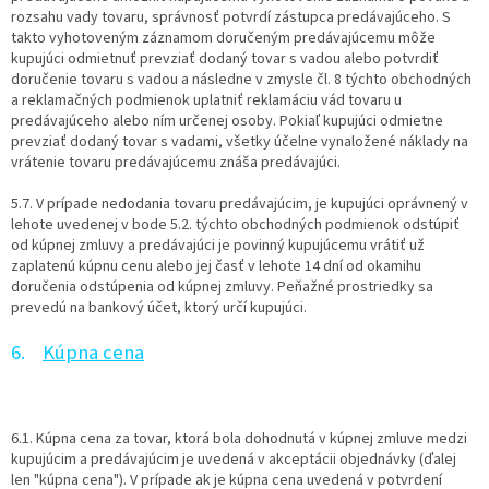
rozsahu vady tovaru, správnosť potvrdí zástupca predávajúceho. S
takto vyhotoveným záznamom doručeným predávajúcemu môže
kupujúci odmietnuť prevziať dodaný tovar s vadou alebo potvrdiť
doručenie tovaru s vadou a následne v zmysle čl. 8 týchto obchodných
a reklamačných podmienok uplatniť reklamáciu vád tovaru u
predávajúceho alebo ním určenej osoby. Pokiaľ kupujúci odmietne
prevziať dodaný tovar s vadami, všetky účelne vynaložené náklady na
vrátenie tovaru predávajúcemu znáša predávajúci.
5.7. V prípade nedodania tovaru predávajúcim, je kupujúci oprávnený v
lehote uvedenej v bode 5.2. týchto obchodných podmienok odstúpiť
od kúpnej zmluvy a predávajúci je povinný kupujúcemu vrátiť už
zaplatenú kúpnu cenu alebo jej časť v lehote 14 dní od okamihu
doručenia odstúpenia od kúpnej zmluvy. Peňažné prostriedky sa
prevedú na bankový účet, ktorý určí kupujúci.
6.
Kúpna cena
6.1. Kúpna cena za tovar, ktorá bola dohodnutá v kúpnej zmluve medzi
kupujúcim a predávajúcim je uvedená v akceptácii objednávky (ďalej
len "kúpna cena"). V prípade ak je kúpna cena uvedená v potvrdení