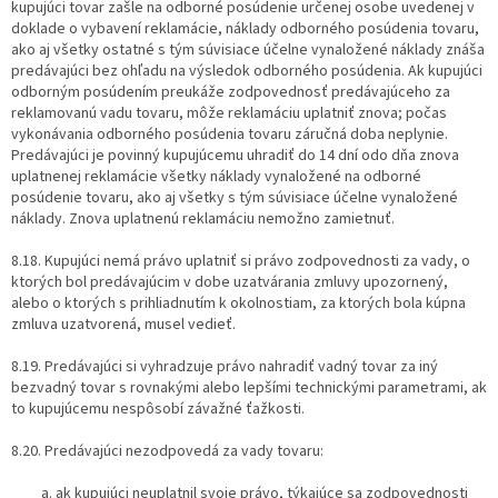
kupujúci tovar zašle na odborné posúdenie určenej osobe uvedenej v
doklade o vybavení reklamácie, náklady odborného posúdenia tovaru,
ako aj všetky ostatné s tým súvisiace účelne vynaložené náklady znáša
predávajúci bez ohľadu na výsledok odborného posúdenia. Ak kupujúci
odborným posúdením preukáže zodpovednosť predávajúceho za
reklamovanú vadu tovaru, môže reklamáciu uplatniť znova; počas
vykonávania odborného posúdenia tovaru záručná doba neplynie.
Predávajúci je povinný kupujúcemu uhradiť do 14 dní odo dňa znova
uplatnenej reklamácie všetky náklady vynaložené na odborné
posúdenie tovaru, ako aj všetky s tým súvisiace účelne vynaložené
náklady. Znova uplatnenú reklamáciu nemožno zamietnuť.
8.18. Kupujúci nemá právo uplatniť si právo zodpovednosti za vady, o
ktorých bol predávajúcim v dobe uzatvárania zmluvy upozornený,
alebo o ktorých s prihliadnutím k okolnostiam, za ktorých bola kúpna
zmluva uzatvorená, musel vedieť.
8.19. Predávajúci si vyhradzuje právo nahradiť vadný tovar za iný
bezvadný tovar s rovnakými alebo lepšími technickými parametrami, ak
to kupujúcemu nespôsobí závažné ťažkosti.
8.20. Predávajúci nezodpovedá za vady tovaru:
ak kupujúci neuplatnil svoje právo, týkajúce sa zodpovednosti