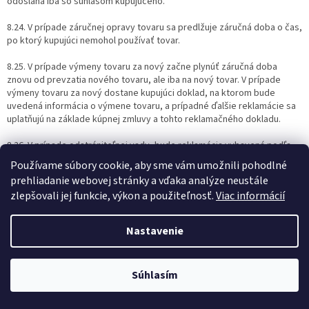
odoslaná iba so súhlasom kupujúceho.
8.24. V prípade záručnej opravy tovaru sa predlžuje záručná doba o čas,
po ktorý kupujúci nemohol používať tovar.
8.25. V prípade výmeny tovaru za nový začne plynúť záručná doba
znovu od prevzatia nového tovaru, ale iba na nový tovar. V prípade
výmeny tovaru za nový dostane kupujúci doklad, na ktorom bude
uvedená informácia o výmene tovaru, a prípadné ďalšie reklamácie sa
uplatňujú na základe kúpnej zmluvy a tohto reklamačného dokladu.
8.26. V prípade odstrániteľnej vady, bude reklamácia vybavená podľa
rozhodnutia kupujúceho podľa bodu 8.15. týchto reklamačných a
Používame súbory cookie, aby sme vám umožnili pohodlné
obchodných podmienok nasledujúcim spôsobom:
prehliadanie webovej stránky a vďaka analýze neustále
zlepšovali jej funkcie, výkon a použiteľnosť.
Viac informácií
predávajúci vadný tovar vymení alebo
predávajúci zabezpečí odstránenie vady
Nastavenie
8.27. Pokiaľ ide o odstrániteľnú vadu a kupujúci neurčí bezodkladne
podľa bodu 8.15. týchto reklamačných a obchodných podmienok, akým
spôsobom má byť reklamácia vybavená, predávajúci reklamáciu vybaví
odstránením vady.
Súhlasím
8.28. Pokiaľ sa jedná o vadu, ktorú nemožno odstrániť, alebo o jednu