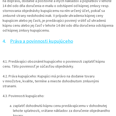
na dopravu, dodanie a poštovné a iných nákladov a poplatkov v lehote
14 dní odo dňa doručenia e-mailu o odstúpení od kúpnej zmluvy resp.
stornovania objednávky kupujúcemu na ním určený účet, pokiaľ sa
zmluvné strany nedohodnú inak. V prípade uhradenia kúpnej ceny
kupujúcim alebo jej časti, je predávajúci povinný vrátiť už uhradenú
kúpnu cenu alebo jej časť v lehote 14 dní odo dňa doručenia odstúpenia
od kúpnej zmluvy kupujúcemu.
4.
Práva a povinnosti kupujúceho
4.1. Predávajúci oboznámil kupujúceho o povinnosti zaplatiť kúpnu
cenu. Táto povinnosť je súčasťou objednávky.
4.2. Práva kupujúceho: Kupujúci má právo na dodanie tovaru
v množstve, kvalite, termíne a mieste dohodnutom zmluvnými
stranami.
4.3. Povinnosti kupujúceho:
zaplatiť dohodnutú kúpnu cenu predávajúcemu v dohodnutej
lehote splatnosti, vrátane nákladov za doručenie objednaného
tovaru,