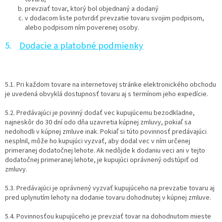
prevziať tovar, ktorý bol objednaný a dodaný
v dodacom liste potvrdiť prevzatie tovaru svojim podpisom,
alebo podpisom ním poverenej osoby.
5.
Dodacie a platobné podmienky
5.1. Pri každom tovare na internetovej stránke elektronického obchodu
je uvedená obvyklá dostupnosť tovaru aj s termínom jeho expedície.
5.2. Predávajúci je povinný dodať vec kupujúcemu bezodkladne,
najneskôr do 30 dní odo dňa uzavretia kúpnej zmluvy, pokiaľ sa
nedohodli v kúpnej zmluve inak. Pokiaľ si túto povinnosť predávajúci
nesplnil, môže ho kupujúci vyzvať, aby dodal vec v ním určenej
primeranej dodatočnej lehote. Ak nedôjde k dodaniu veci ani v tejto
dodatočnej primeranej lehote, je kupujúci oprávnený odstúpiť od
zmluvy.
5.3. Predávajúci je oprávnený vyzvať kupujúceho na prevzatie tovaru aj
pred uplynutím lehoty na dodanie tovaru dohodnutej v kúpnej zmluve.
5.4. Povinnosťou kupujúceho je prevziať tovar na dohodnutom mieste