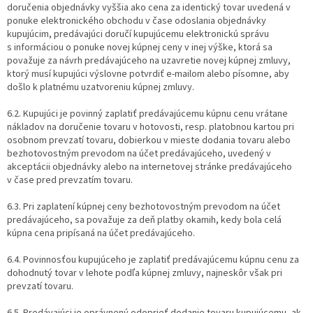
doručenia objednávky vyššia ako cena za identický tovar uvedená v
ponuke elektronického obchodu v čase odoslania objednávky
kupujúcim, predávajúci doručí kupujúcemu elektronickú správu
s informáciou o ponuke novej kúpnej ceny v inej výške, ktorá sa
považuje za návrh predávajúceho na uzavretie novej kúpnej zmluvy,
ktorý musí kupujúci výslovne potvrdiť e-mailom alebo písomne, aby
došlo k platnému uzatvoreniu kúpnej zmluvy.
6.2. Kupujúci je povinný zaplatiť predávajúcemu kúpnu cenu vrátane
nákladov na doručenie tovaru v hotovosti, resp. platobnou kartou pri
osobnom prevzatí tovaru, dobierkou v mieste dodania tovaru alebo
bezhotovostným prevodom na účet predávajúceho, uvedený v
akceptácii objednávky alebo na internetovej stránke predávajúceho
v čase pred prevzatím tovaru.
6.3. Pri zaplatení kúpnej ceny bezhotovostným prevodom na účet
predávajúceho, sa považuje za deň platby okamih, kedy bola celá
kúpna cena pripísaná na účet predávajúceho.
6.4. Povinnosťou kupujúceho je zaplatiť predávajúcemu kúpnu cenu za
dohodnutý tovar v lehote podľa kúpnej zmluvy, najneskôr však pri
prevzatí tovaru.