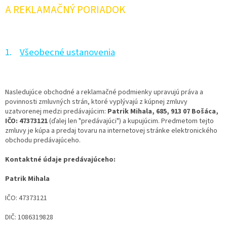
A REKLAMAČNÝ PORIADOK
1.
Všeobecné ustanovenia
Nasledujúce obchodné a reklamačné podmienky upravujú práva a
povinnosti zmluvných strán, ktoré vyplývajú z kúpnej zmluvy
uzatvorenej medzi predávajúcim:
Patrik Mihala, 685, 913 07 Bošáca,
IČO: 47373121
(ďalej len "predávajúci") a kupujúcim. Predmetom tejto
zmluvy je kúpa a predaj tovaru na internetovej stránke elektronického
obchodu predávajúceho.
Kontaktné údaje predávajúceho:
Patrik Mihala
IČO: 47373121
DIČ: 1086319828