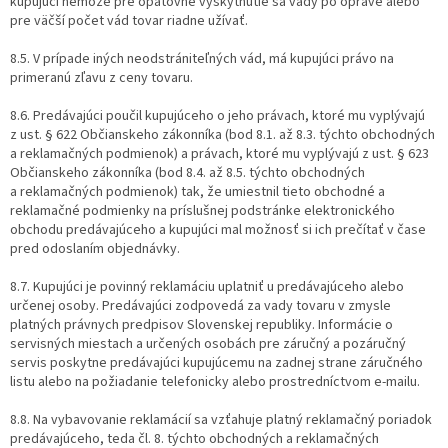
kupujúci nemôže pre opätovné vyskytnutie sa vady po oprave alebo
pre väčší počet vád tovar riadne užívať.
8.5. V prípade iných neodstrániteľných vád, má kupujúci právo na
primeranú zľavu z ceny tovaru.
8.6. Predávajúci poučil kupujúceho o jeho právach, ktoré mu vyplývajú
z ust. § 622 Občianskeho zákonníka (bod 8.1. až 8.3. týchto obchodných
a reklamačných podmienok) a právach, ktoré mu vyplývajú z ust. § 623
Občianskeho zákonníka (bod 8.4. až 8.5. týchto obchodných
a reklamačných podmienok) tak, že umiestnil tieto obchodné a
reklamačné podmienky na príslušnej podstránke elektronického
obchodu predávajúceho a kupujúci mal možnosť si ich prečítať v čase
pred odoslaním objednávky.
8.7. Kupujúci je povinný reklamáciu uplatniť u predávajúceho alebo
určenej osoby. Predávajúci zodpovedá za vady tovaru v zmysle
platných právnych predpisov Slovenskej republiky. Informácie o
servisných miestach a určených osobách pre záručný a pozáručný
servis poskytne predávajúci kupujúcemu na zadnej strane záručného
listu alebo na požiadanie telefonicky alebo prostredníctvom e-mailu.
8.8. Na vybavovanie reklamácií sa vzťahuje platný reklamačný poriadok
predávajúceho, teda čl. 8. týchto obchodných a reklamačných