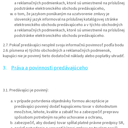
a reklamačných podmienkach, ktoré sú umiestnené na príslušnej
podstránke elektronického obchodu predávajúceho,
o tom, že jazykom ponúkaným na uzatvorenie zmluvy je
slovenský jazyk informoval na príslušnej katalógovej stránke
elektronického obchodu predávajúceho a v týchto obchodných
a reklamačných podmienkach, ktoré sú umiestnené na príslušnej
podstránke elektronického obchodu predávajúceho.
2.7. Pokiaľ predávajúci nesplnil svoju informačnú povinnosť podľa bodu
2.6. písmena e) týchto obchodných a reklamačných podmienok,
kupujúci nie je povinný tieto dodatočné náklady alebo poplatky uhradiť.
3.
Práva a povinnosti predávajúceho
3.1. Predávajúci je povinný:
v prípade potvrdenia objednávky formou akceptácie je
predávajúci povinný dodať kupujúcemu tovar v dohodnutom
množstve, lehote, kvalite a zabaliť ho a zabezpečiť prepravu
spôsobom potrebným na jeho uchovanie a ochranu,
zabezpečiť, aby dodaný tovar spĺňal platné právne predpisy SR,