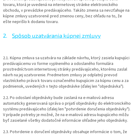
tovaru, ktorá je uvedená na internetovej stránke elektronického
obchodu, v prevádzke predávajúceho. Takáto zmena sa nevzťahuje na
kúpne zmluvy uzatvorené pred zmenou ceny, bez ohľadu na to, že
ešte neprišlo k dodaniu tovaru.
2.
Spôsob uzatvárania kúpnej zmluvy
2.1. Kúpna zmluva sa uzatvára na základe návrhu, ktorý zasiela kupujúci
predávajúcemu vo forme vyplneného a odoslaného formulára
prostredníctvom internetovej stránky predávajúceho, ktorému zaslal
návrh na jej uzatvorenie. Predmetom zmluvy je odplatný prevod
vlastníckeho práva k tovaru označeného kupujúcim za kúpnu cenu a za
podmienok, uvedených v tejto objednávke (ďalej len "objednávka").
2.2. Po odoslaní objednávky bude zaslaná na e-mailovú adresu
automaticky generovaná správa o prijatí objednávky do elektronického
systému predávajúceho (ďalej len "potvrdenie doručenia objednávky").
V prípade potreby je možné, že na e-mailovú adresu kupujúceho môžu
byť zasielané všetky dodatočné informácie ohľadne jeho objednávky.
2.3. Potvrdenie o doručení objednávky obsahuje informácie o tom, že