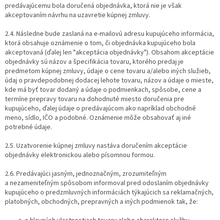
predávajúcemu bola doručená objednávka, ktorá nie je však
akceptovaním návrhu na uzavretie kúpnej zmluvy.
2.4. Následne bude zaslaná na e-mailovú adresu kupujúceho informácia,
ktorá obsahuje oznámenie o tom, či objednávka kupujúceho bola
akceptovaná (ďalej len "akceptácia objednávky"). Obsahom akceptácie
objednávky sú názov a špecifikácia tovaru, ktorého predaj je
predmetom kúpnej zmluvy, údaje o cene tovaru a/alebo iných služieb,
údaj o pravdepodobnej dodacej lehote tovaru, názov a údaje o mieste,
kde má byť tovar dodaný a údaje o podmienkach, spôsobe, cene a
termíne prepravy tovaru na dohodnuté miesto doručenia pre
kupujúceho, ďalej údaje o predávajúcom ako napríklad obchodné
meno, sídlo, IČO a podobné. Oznámenie môže obsahovať aj iné
potrebné údaje.
2.5. Uzatvorenie kúpnej zmluvy nastáva doručením akceptácie
objednávky elektronickou alebo písomnou formou.
2.6. Predávajúci jasným, jednoznačným, zrozumiteľným
a nezameniteľným spôsobom informoval pred odoslaním objednávky
kupujúceho o predzmluvných informáciách týkajúcich sa reklamačných,
platobných, obchodných, prepravných a iných podmienok tak, že: