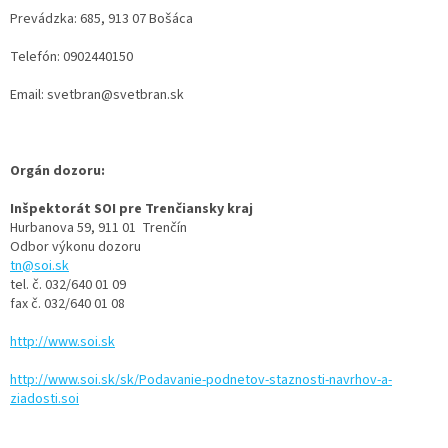
Prevádzka: 685, 913 07 Bošáca
Telefón: 0902440150
Email: svetbran@svetbran.sk
Orgán dozoru:
Inšpektorát SOI pre Trenčiansky kraj
Hurbanova 59, 911 01 Trenčín
Odbor výkonu dozoru
tn@soi.sk
tel. č. 032/640 01 09
fax č. 032/640 01 08
http://www.soi.sk
http://www.soi.sk/sk/Podavanie-podnetov-staznosti-navrhov-a-
ziadosti.soi