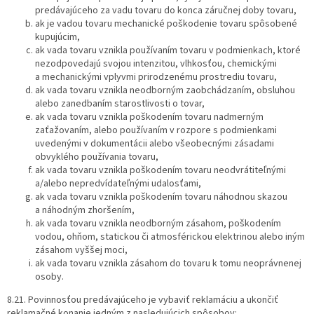
predávajúceho za vadu tovaru do konca záručnej doby tovaru,
ak je vadou tovaru mechanické poškodenie tovaru spôsobené
kupujúcim,
ak vada tovaru vznikla používaním tovaru v podmienkach, ktoré
nezodpovedajú svojou intenzitou, vlhkosťou, chemickými
a mechanickými vplyvmi prirodzenému prostrediu tovaru,
ak vada tovaru vznikla neodborným zaobchádzaním, obsluhou
alebo zanedbaním starostlivosti o tovar,
ak vada tovaru vznikla poškodením tovaru nadmerným
zaťažovaním, alebo používaním v rozpore s podmienkami
uvedenými v dokumentácii alebo všeobecnými zásadami
obvyklého používania tovaru,
ak vada tovaru vznikla poškodením tovaru neodvrátiteľnými
a/alebo nepredvídateľnými udalosťami,
ak vada tovaru vznikla poškodením tovaru náhodnou skazou
a náhodným zhoršením,
ak vada tovaru vznikla neodborným zásahom, poškodením
vodou, ohňom, statickou či atmosférickou elektrinou alebo iným
zásahom vyššej moci,
ak vada tovaru vznikla zásahom do tovaru k tomu neoprávnenej
osoby.
8.21. Povinnosťou predávajúceho je vybaviť reklamáciu a ukončiť
reklamačné konanie jedným z nasledujúcich spôsobov: