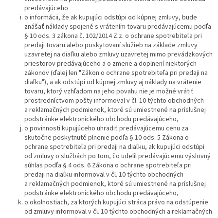
predávajúceho
o informácii, že ak kupujúci odstúpi od kúpnej zmluvy, bude
znášať náklady spojené s vrátením tovaru predávajúcemu podľa
§ 10 ods. 3 zákona č. 102/2014 Z.z. o ochrane spotrebiteľa pri
predaji tovaru alebo poskytovaní služieb na základe zmluvy
uzavretej na diaľku alebo zmluvy uzavretej mimo prevádzkových
priestorov predávajúceho a o zmene a doplnení niektorých
zákonov (ďalej len "Zákon o ochrane spotrebiteľa pri predaji na
diaľku"), a ak odstúpi od kúpnej zmluvy aj náklady na vrátenie
tovaru, ktorý vzhľadom na jeho povahu nie je možné vrátiť
prostredníctvom pošty informoval v čl. 10 týchto obchodných
a reklamačných podmienok, ktoré sú umiestnené na príslušnej
podstránke elektronického obchodu predávajúceho,
o povinnosti kupujúceho uhradiť predávajúcemu cenu za
skutočne poskytnuté plnenie podľa § 10 ods. 5 Zákona o
ochrane spotrebiteľa pri predaji na diaľku, ak kupujúci odstúpi
od zmluvy o službách po tom, čo udelil predávajúcemu výslovný
súhlas podľa § 4 ods. 6 Zákona o ochrane spotrebiteľa pri
predaji na diaľku informoval v čl. 10 týchto obchodných
a reklamačných podmienok, ktoré sú umiestnené na príslušnej
podstránke elektronického obchodu predávajúceho,
o okolnostiach, za ktorých kupujúci stráca právo na odstúpenie
od zmluvy informoval v čl. 10 týchto obchodných a reklamačných