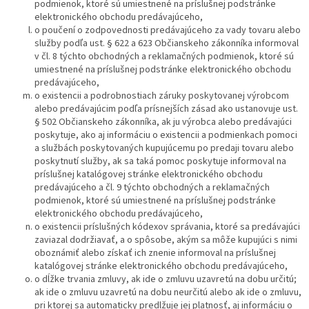
podmienok, ktoré sú umiestnené na príslušnej podstránke
elektronického obchodu predávajúceho,
o poučení o zodpovednosti predávajúceho za vady tovaru alebo
služby podľa ust. § 622 a 623 Občianskeho zákonníka informoval
v čl. 8 týchto obchodných a reklamačných podmienok, ktoré sú
umiestnené na príslušnej podstránke elektronického obchodu
predávajúceho,
o existencii a podrobnostiach záruky poskytovanej výrobcom
alebo predávajúcim podľa prísnejších zásad ako ustanovuje ust.
§ 502 Občianskeho zákonníka, ak ju výrobca alebo predávajúci
poskytuje, ako aj informáciu o existencii a podmienkach pomoci
a službách poskytovaných kupujúcemu po predaji tovaru alebo
poskytnutí služby, ak sa taká pomoc poskytuje informoval na
príslušnej katalógovej stránke elektronického obchodu
predávajúceho a čl. 9 týchto obchodných a reklamačných
podmienok, ktoré sú umiestnené na príslušnej podstránke
elektronického obchodu predávajúceho,
o existencii príslušných kódexov správania, ktoré sa predávajúci
zaviazal dodržiavať, a o spôsobe, akým sa môže kupujúci s nimi
oboznámiť alebo získať ich znenie informoval na príslušnej
katalógovej stránke elektronického obchodu predávajúceho,
o dĺžke trvania zmluvy, ak ide o zmluvu uzavretú na dobu určitú;
ak ide o zmluvu uzavretú na dobu neurčitú alebo ak ide o zmluvu,
pri ktorej sa automaticky predlžuje jej platnosť, aj informáciu o