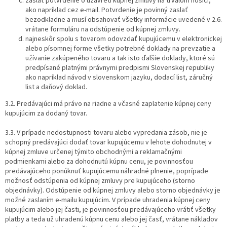
zaslať potvrdenie o uzavretí kúpnej zmluvy na trvalom nosiči,
ako napríklad cez e-mail. Potvrdenie je povinný zaslať
bezodkladne a musí obsahovať všetky informácie uvedené v 2.6.
vrátane formuláru na odstúpenie od kúpnej zmluvy.
najneskôr spolu s tovarom odovzdať kupujúcemu v elektronickej
alebo písomnej forme všetky potrebné doklady na prevzatie a
užívanie zakúpeného tovaru a tak isto ďalšie doklady, ktoré sú
predpísané platnými právnymi predpismi Slovenskej republiky
ako napríklad návod v slovenskom jazyku, dodací list, záručný
list a daňový doklad.
3.2. Predávajúci má právo na riadne a včasné zaplatenie kúpnej ceny
kupujúcim za dodaný tovar.
3.3. V prípade nedostupnosti tovaru alebo vypredania zásob, nie je
schopný predávajúci dodať tovar kupujúcemu v lehote dohodnutej v
kúpnej zmluve určenej týmito obchodnými a reklamačnými
podmienkami alebo za dohodnutú kúpnu cenu, je povinnosťou
predávajúceho ponúknuť kupujúcemu náhradné plnenie, poprípade
možnosť odstúpenia od kúpnej zmluvy pre kupujúceho (storno
objednávky). Odstúpenie od kúpnej zmluvy alebo storno objednávky je
možné zaslaním e-mailu kupujúcim. V prípade uhradenia kúpnej ceny
kupujúcim alebo jej časti, je povinnosťou predávajúceho vrátiť všetky
platby a teda už uhradenú kúpnu cenu alebo jej časť, vrátane nákladov