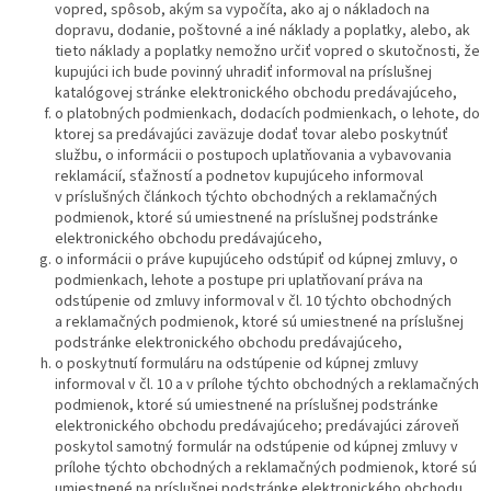
vopred, spôsob, akým sa vypočíta, ako aj o nákladoch na
dopravu, dodanie, poštovné a iné náklady a poplatky, alebo, ak
tieto náklady a poplatky nemožno určiť vopred o skutočnosti, že
kupujúci ich bude povinný uhradiť informoval na príslušnej
katalógovej stránke elektronického obchodu predávajúceho,
o platobných podmienkach, dodacích podmienkach, o lehote, do
ktorej sa predávajúci zaväzuje dodať tovar alebo poskytnúť
službu, o informácii o postupoch uplatňovania a vybavovania
reklamácií, sťažností a podnetov kupujúceho informoval
v príslušných článkoch týchto obchodných a reklamačných
podmienok, ktoré sú umiestnené na príslušnej podstránke
elektronického obchodu predávajúceho,
o informácii o práve kupujúceho odstúpiť od kúpnej zmluvy, o
podmienkach, lehote a postupe pri uplatňovaní práva na
odstúpenie od zmluvy informoval v čl. 10 týchto obchodných
a reklamačných podmienok, ktoré sú umiestnené na príslušnej
podstránke elektronického obchodu predávajúceho,
o poskytnutí formuláru na odstúpenie od kúpnej zmluvy
informoval v čl. 10 a v prílohe týchto obchodných a reklamačných
podmienok, ktoré sú umiestnené na príslušnej podstránke
elektronického obchodu predávajúceho; predávajúci zároveň
poskytol samotný formulár na odstúpenie od kúpnej zmluvy v
prílohe týchto obchodných a reklamačných podmienok, ktoré sú
umiestnené na príslušnej podstránke elektronického obchodu