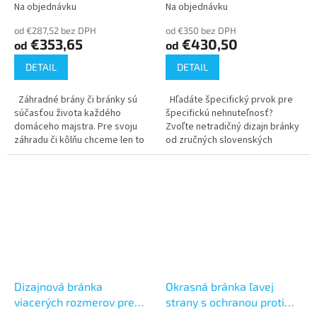
(900x1500, 1650, 1800)
pevným profilom
Na objednávku
Na objednávku
Priemerné
Priemerné
(900x1500, 1650, 1800)
hodnotenie
hodnotenie
od €287,52 bez DPH
od €350 bez DPH
produktu
produktu
€353,65
€430,50
od
od
je
je
5,0
3,7
DETAIL
DETAIL
z
z
5
5
Záhradné brány či bránky sú
Hľadáte špecifický prvok pre
hviezdičiek.
hviezdičiek.
súčasťou života každého
špecifickú nehnuteľnosť?
domáceho majstra. Pre svoju
Zvoľte netradičný dizajn bránky
záhradu či kôlňu chceme len to
od zručných slovenských
najlepšie. Spoľahliví pomocníci,
remeselníkov. Naše bránky
dostatok ochrany a prívetivé...
podporia príjazdovú cestu,
obohatia...
Dizajnová bránka
Okrasná bránka ľavej
viacerých rozmerov pre
strany s ochranou proti