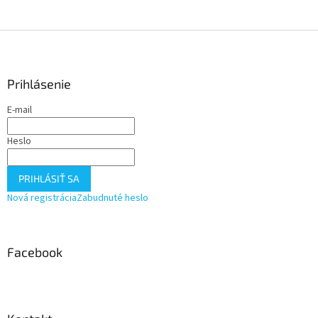
Z
á
p
ä
Prihlásenie
t
E-mail
i
e
Heslo
PRIHLÁSIŤ SA
Nová registrácia
Zabudnuté heslo
Facebook