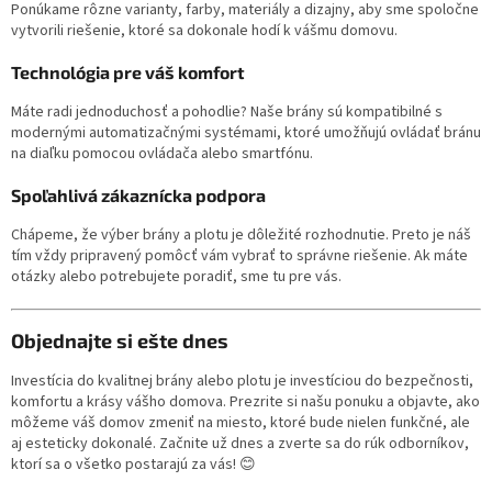
Ponúkame rôzne varianty, farby, materiály a dizajny, aby sme spoločne
vytvorili riešenie, ktoré sa dokonale hodí k vášmu domovu.
Technológia pre váš komfort
Máte radi jednoduchosť a pohodlie? Naše brány sú kompatibilné s
modernými automatizačnými systémami, ktoré umožňujú ovládať bránu
na diaľku pomocou ovládača alebo smartfónu.
Spoľahlivá zákaznícka podpora
Chápeme, že výber brány a plotu je dôležité rozhodnutie. Preto je náš
tím vždy pripravený pomôcť vám vybrať to správne riešenie. Ak máte
otázky alebo potrebujete poradiť, sme tu pre vás.
Objednajte si ešte dnes
Investícia do kvalitnej brány alebo plotu je investíciou do bezpečnosti,
komfortu a krásy vášho domova. Prezrite si našu ponuku a objavte, ako
môžeme váš domov zmeniť na miesto, ktoré bude nielen funkčné, ale
aj esteticky dokonalé. Začnite už dnes a zverte sa do rúk odborníkov,
ktorí sa o všetko postarajú za vás! 😊