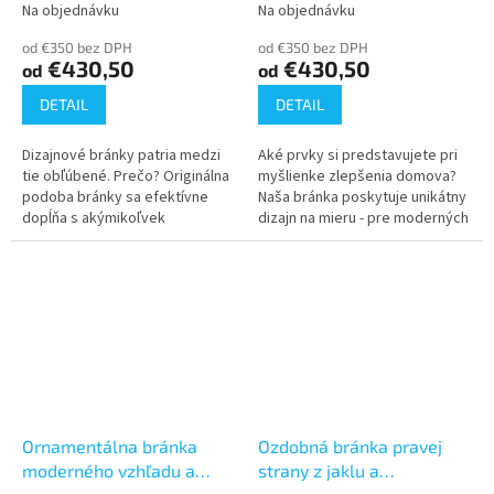
riešenie na mieru
vetru (900x1500, 1650,
Na objednávku
Na objednávku
Priemerné
Priemerné
(900x1500, 1650, 1800)
1800)
hodnotenie
hodnotenie
od €350 bez DPH
od €350 bez DPH
produktu
produktu
€430,50
€430,50
od
od
je
je
3,8
4,3
DETAIL
DETAIL
z
z
5
5
Dizajnové bránky patria medzi
Aké prvky si predstavujete pri
hviezdičiek.
hviezdičiek.
tie obľúbené. Prečo? Originálna
myšlienke zlepšenia domova?
podoba bránky sa efektívne
Naša bránka poskytuje unikátny
dopĺňa s akýmikoľvek
dizajn na mieru - pre moderných
neutrálnymi prvkami. Ak chcete
nadšencov. Vyberte si bránku,
svoj plot oživiť - vyberte
ktorá s Vami rezonuje a...
bránku,...
Ornamentálna bránka
Ozdobná bránka pravej
moderného vzhľadu a
strany z jaklu a