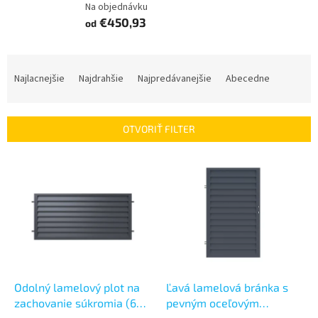
Na objednávku
€450,93
od
R
a
Najlacnejšie
Najdrahšie
Najpredávanejšie
Abecedne
d
e
n
OTVORIŤ FILTER
i
e
V
p
ý
r
p
o
i
d
s
u
p
k
r
t
o
o
d
Odolný lamelový plot na
Ľavá lamelová bránka s
v
u
zachovanie súkromia (690
pevným oceľovým