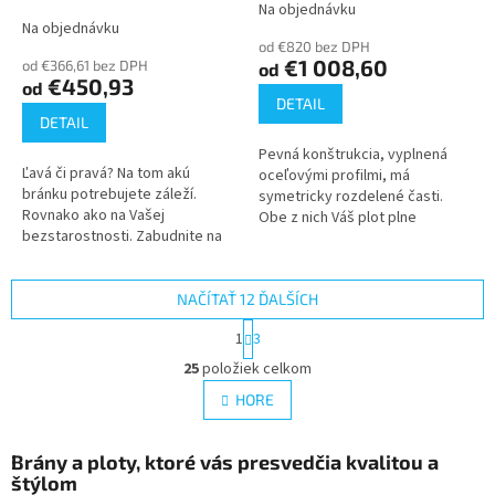
Na objednávku
Priemerné
1800)
(3000x1500, 1650, 1800)
Na objednávku
hodnotenie
od €820 bez DPH
produktu
€1 008,60
od €366,61 bez DPH
od
je
€450,93
od
4,7
DETAIL
z
DETAIL
5
Pevná konštrukcia, vyplnená
hviezdičiek.
Ľavá či pravá? Na tom akú
oceľovými profilmi, má
bránku potrebujete záleží.
symetricky rozdelené časti.
Rovnako ako na Vašej
Obe z nich Váš plot plne
bezstarostnosti. Zabudnite na
podporia. Či už vyrážate do
časté výmeny a zamerajte sa
práce, chcetenavštíviť známych
radšej na moderné riešenie,
alebo ochrániť...
ktoré s Vami...
NAČÍTAŤ 12 ĎALŠÍCH
S
1
3
t
O
r
25
položiek celkom
v
á
l
HORE
n
á
k
d
o
v
Brány a ploty, ktoré vás presvedčia kvalitou a
a
a
štýlom
c