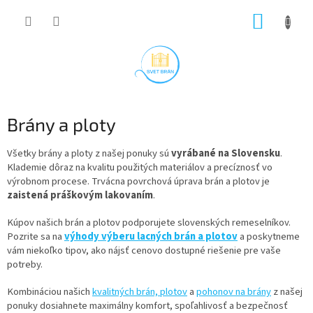
Prejsť
NÁKUP
na
obsah
KOŠÍK
Brány a ploty
Všetky brány a ploty z našej ponuky sú
vyrábané na Slovensku
.
Klademie dôraz na kvalitu použitých materiálov a precíznosť vo
výrobnom procese. Trvácna povrchová úprava brán a plotov je
zaistená práškovým lakovaním
.
Kúpov našich brán a plotov podporujete slovenských remeselníkov.
Pozrite sa na
výhody výberu lacných brán a plotov
a poskytneme
vám niekoľko tipov, ako nájsť cenovo dostupné riešenie pre vaše
potreby.
Kombináciou našich
kvalitných brán,
plotov
a
pohonov na brány
z našej
ponuky dosiahnete maximálny komfort, spoľahlivosť a bezpečnosť