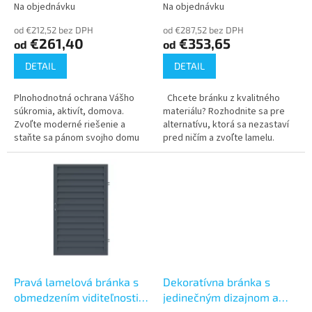
k
mm x od 1000 mm do
profilom (900x1500, 1650,
Na objednávku
Na objednávku
Priemerné
Priemerné
t
2000 mm)
1800)
hodnotenie
hodnotenie
o
od €212,52 bez DPH
od €287,52 bez DPH
produktu
produktu
€261,40
€353,65
od
od
v
je
je
3,0
3,4
DETAIL
DETAIL
z
z
5
5
Plnohodnotná ochrana Vášho
Chcete bránku z kvalitného
hviezdičiek.
hviezdičiek.
súkromia, aktivít, domova.
materiálu? Rozhodnite sa pre
Zvoľte moderné riešenie a
alternatívu, ktorá sa nezastaví
staňte sa pánom svojho domu
pred ničím a zvoľte lamelu.
na 100%. Náš lamelový plot z
Oceľový profil, ktorý počasie
jaklua lamiel poskytuje pevné
neodradí. Sú letné mesiace...
zázemie...
Pravá lamelová bránka s
Dekoratívna bránka s
obmedzením viditeľnosti
jedinečným dizajnom a