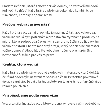
n
i
i
Hľadáte riešenie, ktoré zabezpečí váš domov, no zároveň mu dodá
e
e
jedinečný vzhľad? Naše brány a ploty sú dokonalou kombináciou
p
funkčnosti, estetiky a spoľahlivosti.
r
v
Prečo si vybrať práve nás?
k
y
Každá brána a plot z našej ponuky je navrhnutý tak, aby vyhovoval
v
vašim individuálnym potrebám a predstavám. Vyrábame produkty na
ý
mieru, ktoré zodpovedajú presným rozmerom, štýlu a požiadavkám
p
vášho priestoru. Chcete moderný dizajn, ktorý podčiarkne charakter
i
vášho domova? Alebo hľadáte robustné riešenie pre maximálnu
s
bezpečnosť? Máme pre vás to pravé!
u
Kvalita, ktorá vydrží
Naše brány a ploty sú vyrobené z odolných materiálov, ktoré dokážu
čeliť každodenným nástrahám počasia a času. Perfektná povrchová
úprava zaručuje, že vaše brány a ploty zostanú krásne a funkčné aj po
rokoch používania.
Prispôsobenie podľa vašej vízie
Vytvorte si bránu alebo plot, ktorý presne vyhovuje vašim potrebám.