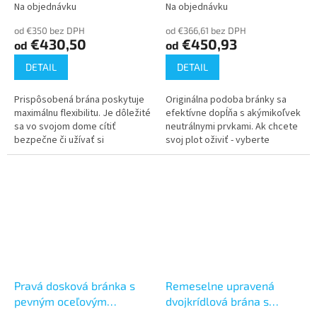
práškovým lakovaním
profilom (900x1500, 1650,
Na objednávku
Na objednávku
Priemerné
Priemerné
(900x1500, 1650, 1800)
1800)
hodnotenie
hodnotenie
od €350 bez DPH
od €366,61 bez DPH
produktu
produktu
€430,50
€450,93
od
od
je
je
5,0
5,0
DETAIL
DETAIL
z
z
5
5
Prispôsobená brána poskytuje
Originálna podoba bránky sa
hviezdičiek.
hviezdičiek.
maximálnu flexibilitu. Je dôležité
efektívne dopĺňa s akýmikoľvek
sa vo svojom dome cítiť
neutrálnymi prvkami. Ak chcete
bezpečne či užívať si
svoj plot oživiť - vyberte
bezstarostne svoj denný
bránku, ktorá je špecifická.
program. Na čo však treba dbať
Bránka vyhovujúca tvarom,...
rovnako, je...
Pravá dosková bránka s
Remeselne upravená
pevným oceľovým
dvojkrídlová brána s
profilom (900x1500, 1650,
oceľovými profilmi