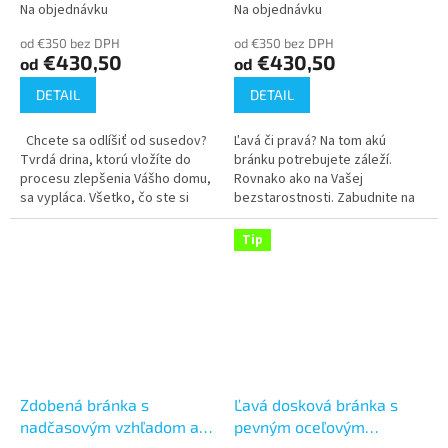
stabilnej formy
dizajnového plechu
Na objednávku
Na objednávku
Priemerné
Priemerné
(900x1500, 1650, 1800)
(900x1500, 1650, 1800)
hodnotenie
hodnotenie
od €350 bez DPH
od €350 bez DPH
produktu
produktu
€430,50
€430,50
od
od
je
je
3,7
5,0
DETAIL
DETAIL
z
z
5
5
Chcete sa odlíšiť od susedov?
Ľavá či pravá? Na tom akú
hviezdičiek.
hviezdičiek.
Tvrdá drina, ktorú vložíte do
bránku potrebujete záleží.
procesu zlepšenia Vášho domu,
Rovnako ako na Vašej
sa vypláca. Všetko, čo ste si
bezstarostnosti. Zabudnite na
vopred definovali - sa stalo
časté výmeny a zamerajte sa
skutočnosťou. Máte...
radšej na moderné riešenie,
Tip
ktoré s Vami...
Zdobená bránka s
Ľavá dosková bránka s
nadčasovým vzhľadom a
pevným oceľovým