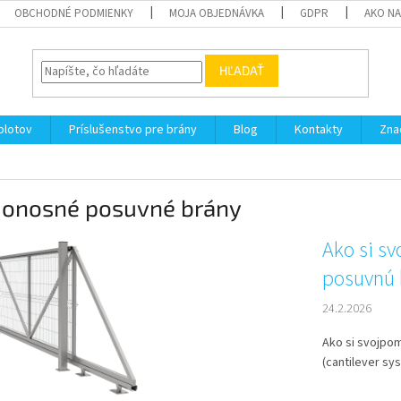
OBCHODNÉ PODMIENKY
MOJA OBJEDNÁVKA
GDPR
AKO N
HĽADAŤ
plotov
Príslušenstvo pre brány
Blog
Kontakty
Zna
onosné posuvné brány
Ako si s
posuvnú 
24.2.2026
Ako si svojpo
(cantilever sys