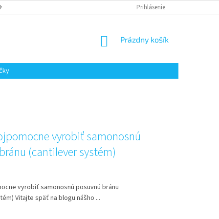
AKUPOVAŤ
Prihlásenie
NÁKUPNÝ
Prázdny košík
KOŠÍK
čky
vojpomocne vyrobiť samonosnú
bránu (cantilever systém)
mocne vyrobiť samonosnú posuvnú bránu
tém) Vitajte späť na blogu nášho ...