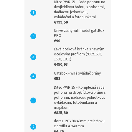
Ditec PWR 25 – Sada pohonu na
dvojkrídlovú bránu, s pohonmi,
riadiacou jednotkou,
ovládačmi a fotobunkami
€799,50
Univerzálny wifi modul gateBox
PRO
€90
Ľavá dosková bránka s pevným
oceľovým profilom (900x1500,
1650, 1800)
€450,93
Gatebox - WiFi ovládač brány
€58
Ditec PWR 25 – Kompletná sada
pohonu na dvojkrídlovú bránu s
pohonmi, riadiacou jednotkou,
ovládačmi, fotobunkami a
majákom
€825,50
doraz 197x30x40mm pre bránku
z profilu 40x40 mm
€4,76