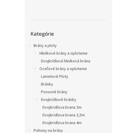
n
k
o
v
Preskočiť
Kategórie
kategórie
Brány a ploty
Hliníkové brány a oplotenie
Dvojkrídlová hliníková brána
Oceľové brány a oplotenie
Lamelové Ploty
Bránky
Posuvné brány
Dvojkrídlové bránky
Dvojkridlova brana 3m
Dvojkridlova brana 3,5m
Dvojkridlova brana 4m
Pohony na brány