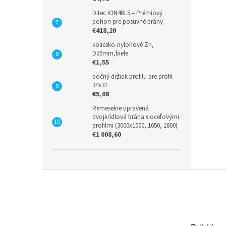
Ditec ION4BLS – Prémiový
pohon pre posuvné brány
€418,20
koliesko-nylonové Zn,
D25mm,biele
€1,55
bočný držiak profilu pre profil
34x31
€5,08
Remeselne upravená
dvojkrídlová brána s oceľovými
profilmi (3000x1500, 1650, 1800)
€1 008,60
Z
á
p
ä
t