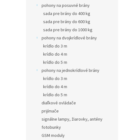
pohony na posuvné brány
sada pre brány do 400 kg
sada pre brány do 600 kg
sada pre brány do 1000 kg
pohony na dvojkrídlové brány
krídlo do 3 m
krídlo do 4 m
krídlo do 5 m
pohony na jednokrídlové brány
krídlo do 3 m
krídlo do 4 m
krídlo do 5 m
diaľkové ovládače
prijímače
signálne lampy, žiarovky, antény
fotobunky
GSM moduly