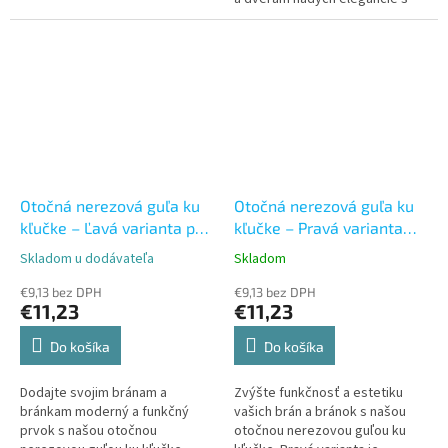
našou pevnou nerezovou guľou.
Táto guľa je vyrobená z...
Otočná nerezová guľa ku
Otočná nerezová guľa ku
kľučke – Ľavá varianta pre
kľučke – Pravá varianta
brány a bránky“
pre brány a bránky
Skladom u dodávateľa
Skladom
Priemerné
Priemerné
hodnotenie
hodnotenie
€9,13 bez DPH
€9,13 bez DPH
produktu
produktu
€11,23
€11,23
je
je
5,0
5,0
Do košíka
Do košíka
z
z
5
5
Dodajte svojim bránam a
Zvýšte funkčnosť a estetiku
hviezdičiek.
hviezdičiek.
bránkam moderný a funkčný
vašich brán a bránok s našou
prvok s našou otočnou
otočnou nerezovou guľou ku