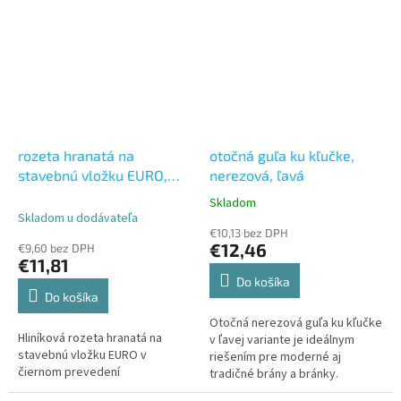
rozeta hranatá na
otočná guľa ku kľučke,
stavebnú vložku EURO,
nerezová, ľavá
čierna
Skladom
Priemerné
Skladom u dodávateľa
hodnotenie
€10,13 bez DPH
produktu
€12,46
€9,60 bez DPH
je
€11,81
5,0
Do košíka
z
Do košíka
5
Otočná nerezová guľa ku kľučke
hviezdičiek.
Hliníková rozeta hranatá na
v ľavej variante je ideálnym
stavebnú vložku EURO v
riešením pre moderné aj
čiernom prevedení
tradičné brány a bránky.
Vyrobená z kvalitnej nerezovej