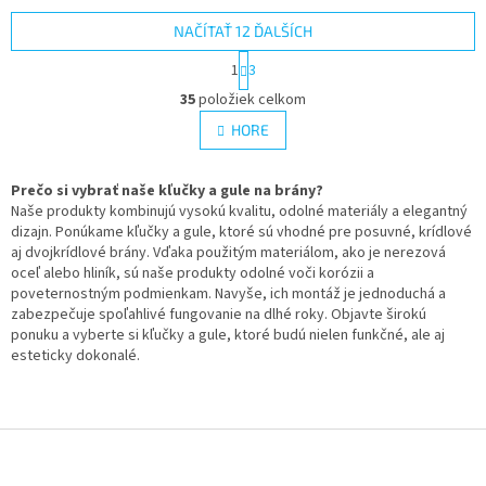
ocele, ponúka vysokú odolnosť
voči...
NAČÍTAŤ 12 ĎALŠÍCH
S
1
3
t
O
r
35
položiek celkom
v
á
l
HORE
n
á
k
d
o
v
Prečo si vybrať naše kľučky a gule na brány?
a
a
Naše produkty kombinujú vysokú kvalitu, odolné materiály a elegantný
c
n
dizajn. Ponúkame kľučky a gule, ktoré sú vhodné pre posuvné, krídlové
i
i
aj dvojkrídlové brány. Vďaka použitým materiálom, ako je nerezová
e
e
oceľ alebo hliník, sú naše produkty odolné voči korózii a
p
poveternostným podmienkam. Navyše, ich montáž je jednoduchá a
r
zabezpečuje spoľahlivé fungovanie na dlhé roky. Objavte širokú
v
ponuku a vyberte si kľučky a gule, ktoré budú nielen funkčné, ale aj
k
esteticky dokonalé.
y
v
ý
p
Z
i
s
á
u