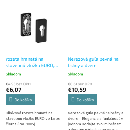
rozeta hranatá na
Nerezová guľa pevná na
stavebnú vložku EURO,
brány a dvere
čierna matná
Skladom
Skladom
Priemerné
Priemerné
hodnotenie
hodnotenie
€4,93 bez DPH
€8,61 bez DPH
produktu
produktu
€6,07
€10,59
je
je
5,0
5,0
Do košíka
Do košíka
z
z
5
5
Hliníková rozeta hranatá na
Nerezová guľa pevná na brány a
hviezdičiek.
hviezdičiek.
stavebnú vložku EURO vo farbe
dvere – Elegancia a funkčnosť v
čierna (RAL 9005)
jednom Dodajte svojim bránam
a dverám nádych elegancie s