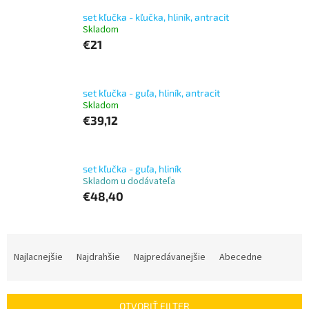
set kľučka - kľučka, hliník, antracit
Skladom
€21
set kľučka - guľa, hliník, antracit
Skladom
€39,12
set kľučka - guľa, hliník
Skladom u dodávateľa
€48,40
R
a
Najlacnejšie
Najdrahšie
Najpredávanejšie
Abecedne
d
e
n
OTVORIŤ FILTER