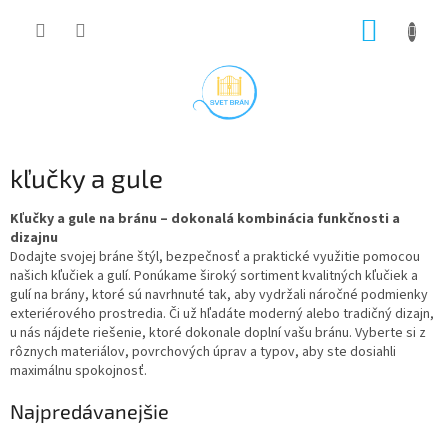
Prejsť
NÁKUP
na
obsah
KOŠÍK
kľučky a gule
Kľučky a gule na bránu – dokonalá kombinácia funkčnosti a
dizajnu
Dodajte svojej bráne štýl, bezpečnosť a praktické využitie pomocou
našich kľučiek a gulí. Ponúkame široký sortiment kvalitných kľučiek a
gulí na brány, ktoré sú navrhnuté tak, aby vydržali náročné podmienky
exteriérového prostredia. Či už hľadáte moderný alebo tradičný dizajn,
u nás nájdete riešenie, ktoré dokonale doplní vašu bránu. Vyberte si z
rôznych materiálov, povrchových úprav a typov, aby ste dosiahli
maximálnu spokojnosť.
Najpredávanejšie