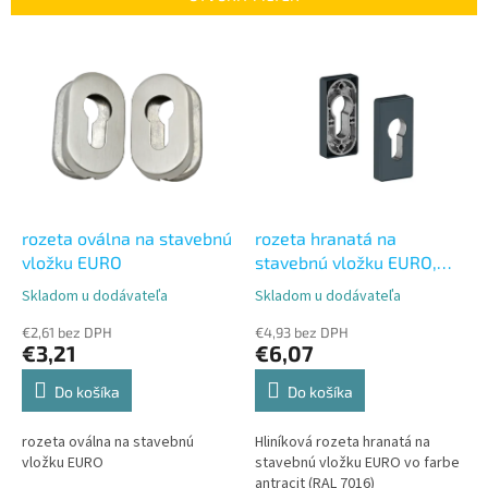
i
e
V
p
ý
r
p
o
i
d
s
u
p
k
r
t
o
o
d
rozeta oválna na stavebnú
rozeta hranatá na
v
u
vložku EURO
stavebnú vložku EURO,
k
antracit
Skladom u dodávateľa
Skladom u dodávateľa
Priemerné
Priemerné
t
hodnotenie
hodnotenie
o
€2,61 bez DPH
€4,93 bez DPH
produktu
produktu
€3,21
€6,07
v
je
je
5,0
5,0
Do košíka
Do košíka
z
z
5
5
rozeta oválna na stavebnú
Hliníková rozeta hranatá na
hviezdičiek.
hviezdičiek.
vložku EURO
stavebnú vložku EURO vo farbe
antracit (RAL 7016)