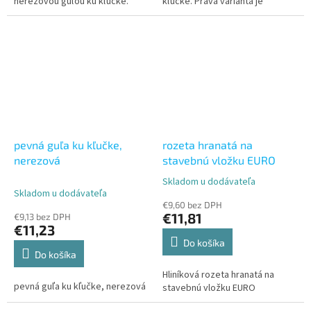
nerezovou guľou ku kľučke.
kľučke. Pravá varianta je
Táto ľavá varianta je vyrobená z
vyrobená z vysoko kvalitnej
kvalitnej nerezovej ocele, ktorá
nerezovej ocele, ktorá
zaručuje...
zaručuje...
pevná guľa ku kľučke,
rozeta hranatá na
nerezová
stavebnú vložku EURO
Skladom u dodávateľa
Priemerné
Skladom u dodávateľa
hodnotenie
€9,60 bez DPH
produktu
€11,81
€9,13 bez DPH
je
€11,23
5,0
Do košíka
z
Do košíka
5
Hliníková rozeta hranatá na
hviezdičiek.
pevná guľa ku kľučke, nerezová
stavebnú vložku EURO