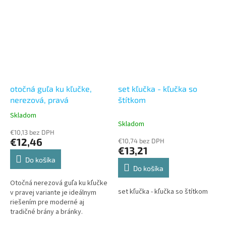
ocele, ponúka vysokú odolnosť
voči...
otočná guľa ku kľučke,
set kľučka - kľučka so
nerezová, pravá
štítkom
Skladom
Priemerné
Skladom
hodnotenie
€10,13 bez DPH
produktu
€12,46
€10,74 bez DPH
je
€13,21
5,0
Do košíka
z
Do košíka
5
Otočná nerezová guľa ku kľučke
hviezdičiek.
set kľučka - kľučka so štítkom
v pravej variante je ideálnym
riešením pre moderné aj
tradičné brány a bránky.
Vyrobená z kvalitnej nerezovej