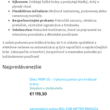
Výkonom:
Zvládajú ťažké brány a poskytujú hladký, tichý a
plynulý chod.
Flexibilitou inštalácie:
Možnosť nadzemnej, podzemnej alebo
ramenovej montáže.
Bezpečnostnými prvkami:
Pokročilé senzory, detekcia
prekážok, výstražné signalizácie a fotobunky.
Odolnosťou:
Robustné konštrukcie, ktoré sú pripravené na
intenzívnu prevádzku a dlhodobé používanie.
S našimi pohonmi pre krídlové brány do 5 m získate spoľahlivé a
efektívne riešenie na automatizáciu aj tých najväčších a najnáročnejších
brán. Zabezpečte si komfort, bezpečnosť a maximálne pohodlie pri
každodennom používaní!
Najpredávanejšie
Ditec PWR 50 – Výkonný pohon pre krídlové
brány
Skladom u dodávateľa
€1 119,30
samostatný pohon BIG-FAB METRO BM5024