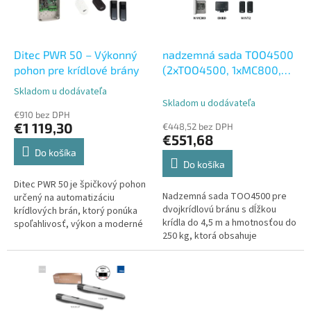
u
p
k
r
t
o
o
d
Ditec PWR 50 – Výkonný
nadzemná sada TOO4500
v
u
pohon pre krídlové brány
(2xTOO4500, 1xMC800,
k
2xINTI2, 1xOXIBD)
Skladom u dodávateľa
Priemerné
t
Skladom u dodávateľa
hodnotenie
o
€910 bez DPH
produktu
€1 119,30
€448,52 bez DPH
v
je
€551,68
5,0
Do košíka
z
Do košíka
5
Ditec PWR 50 je špičkový pohon
hviezdičiek.
Nadzemná sada TOO4500 pre
určený na automatizáciu
dvojkrídlovú bránu s dĺžkou
krídlových brán, ktorý ponúka
krídla do 4,5 m a hmotnosťou do
spoľahlivosť, výkon a moderné
250 kg, ktorá obsahuje
technológie. Táto kompletná
2xTOO4500 (230V, 340W, 2000N),
sada obsahuje dva pohony,
1xMC800, 2xINTI2, 1xOXIBD.
riadiacu...