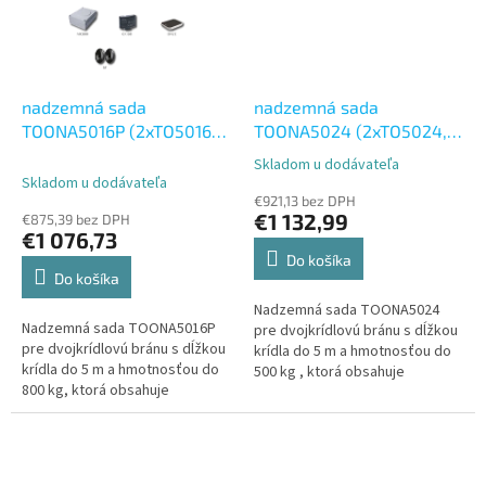
nadzemná sada
nadzemná sada
TOONA5016P (2xTO5016P,
TOONA5024 (2xTO5024,
1xMC800, 1xON2E,
1xMC824H, 1xON2E,
Skladom u dodávateľa
Priemerné
1xOXIBD, 2xBF)
1xOXIBD, 2xEPMB, 1xELDC)
Skladom u dodávateľa
hodnotenie
€921,13 bez DPH
produktu
€1 132,99
€875,39 bez DPH
je
€1 076,73
5,0
Do košíka
z
Do košíka
5
Nadzemná sada TOONA5024
hviezdičiek.
Nadzemná sada TOONA5016P
pre dvojkrídlovú bránu s dĺžkou
pre dvojkrídlovú bránu s dĺžkou
krídla do 5 m a hmotnosťou do
krídla do 5 m a hmotnosťou do
500 kg , ktorá obsahuje
800 kg, ktorá obsahuje
2xTO5024 (24V, 120W, 1800N),
2xTO5016P (230V, 385W, 3200N)
1xMC824H, 1xON2E, 1xOXIBD,
zvýšená sila pre väčšie
2xEPMB,...
zaťaženie,...