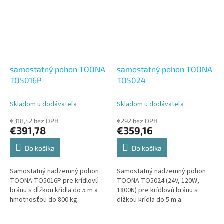
samostatný pohon TOONA
samostatný pohon TOONA
TO5016P
TO5024
Skladom u dodávateľa
Skladom u dodávateľa
€318,52 bez DPH
€292 bez DPH
€391,78
€359,16
Do košíka
Do košíka
Samostatný nadzemný pohon
Samostatný nadzemný pohon
TOONA TO5016P pre krídlovú
TOONA TO5024 (24V, 120W,
bránu s dĺžkou krídla do 5 m a
1800N) pre krídlovú bránu s
hmotnosťou do 800 kg.
dĺžkou krídla do 5 m a
hmotnosťou do 500 kg.