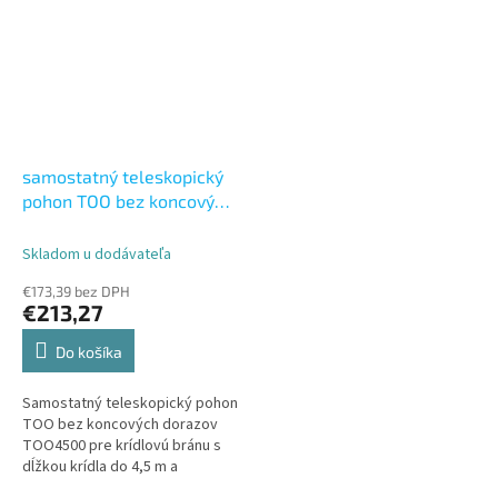
samostatný teleskopický
pohon TOO bez koncových
dorazov TOO4500
Skladom u dodávateľa
€173,39 bez DPH
€213,27
Do košíka
Samostatný teleskopický pohon
TOO bez koncových dorazov
TOO4500 pre krídlovú bránu s
dĺžkou krídla do 4,5 m a
hmotnosťou do 250 kg.