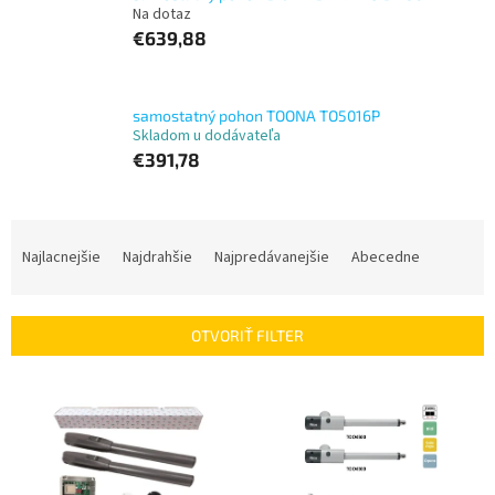
Na dotaz
€639,88
samostatný pohon TOONA TO5016P
Skladom u dodávateľa
€391,78
R
a
Najlacnejšie
Najdrahšie
Najpredávanejšie
Abecedne
d
e
n
OTVORIŤ FILTER
i
e
V
p
ý
r
p
o
i
d
s