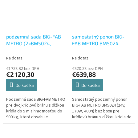
podzemná sada BIG-FAB
samostatný pohon BIG-
METRO (2xBM5024,
FAB METRO BM5024
1xMC824H, 1xON2E,
1xOXIBD, 2xEPMB,
Na dotaz
Na dotaz
2xBMBOX5, 2xBMA3)
€1 723,82 bez DPH
€520,23 bez DPH
€2 120,30
€639,88
Do košíka
Do košíka
Podzemná sada BIG-FAB METRO
Samostatný podzemný pohon
pre dvojkrídlovú bránu s dĺžkou
BIG-FAB METRO BM5024 (24V,
krídla do 5 m a hmotnosťou do
170W, 400N) bez boxu pre
900 kg, ktorá obsahuje
krídlovú bránu s dĺžkou krídla do
2xBM5024 (24V, 170W, 400N),
5 m a hmotnosťou do 900 kg.
1xMC824H, 1xON2E, 1xOXIBD,
2xEPMB,...