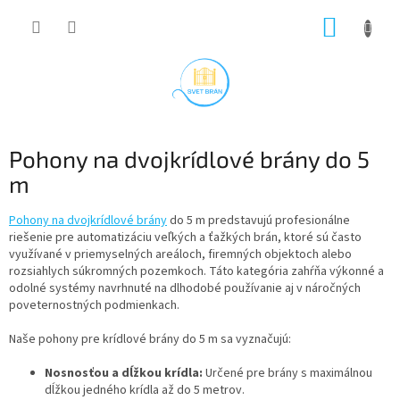
Prejsť
NÁKUP
na
obsah
KOŠÍK
Pohony na dvojkrídlové brány do 5
m
Pohony na dvojkrídlové brány
do 5 m predstavujú profesionálne
riešenie pre automatizáciu veľkých a ťažkých brán, ktoré sú často
využívané v priemyselných areáloch, firemných objektoch alebo
rozsiahlych súkromných pozemkoch. Táto kategória zahŕňa výkonné a
odolné systémy navrhnuté na dlhodobé používanie aj v náročných
poveternostných podmienkach.
Naše pohony pre krídlové brány do 5 m sa vyznačujú:
Nosnosťou a dĺžkou krídla:
Určené pre brány s maximálnou
dĺžkou jedného krídla až do 5 metrov.