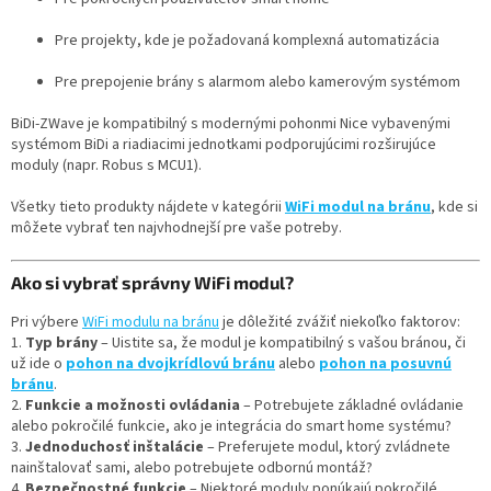
Pre projekty, kde je požadovaná komplexná automatizácia
Pre prepojenie brány s alarmom alebo kamerovým systémom
BiDi-ZWave je kompatibilný s modernými pohonmi Nice vybavenými
systémom BiDi a riadiacimi jednotkami podporujúcimi rozširujúce
moduly (napr. Robus s MCU1).
Všetky tieto produkty nájdete v kategórii
WiFi modul na bránu
, kde si
môžete vybrať ten najvhodnejší pre vaše potreby.
Ako si vybrať správny WiFi modul?
Pri výbere
WiFi modulu na bránu
je dôležité zvážiť niekoľko faktorov:
1.
Typ brány
– Uistite sa, že modul je kompatibilný s vašou bránou,
či
už ide o
pohon na dvojkrídlovú bránu
alebo
pohon na posuvnú
bránu
.
2.
Funkcie a možnosti ovládania
– Potrebujete základné ovládanie
alebo pokročilé funkcie, ako je integrácia do smart home systému?
3.
Jednoduchosť inštalácie
– Preferujete modul, ktorý zvládnete
nainštalovať sami, alebo potrebujete odbornú montáž?
4.
Bezpečnostné funkcie
– Niektoré moduly ponúkajú pokročilé