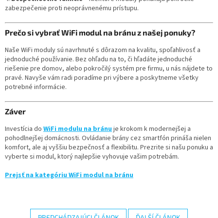
zabezpečenie proti neoprávnenému prístupu.
Prečo si vybrať WiFi modul na bránu z našej ponuky?
Naše WiFi moduly sú navrhnuté s dôrazom na kvalitu, spoľahlivosť a
jednoduché používanie. Bez ohľadu na to, či hľadáte jednoduché
riešenie pre domov, alebo pokročilý systém pre firmu, u nás nájdete to
pravé. Navyše vám radi poradíme pri výbere a poskytneme všetky
potrebné informácie.
Záver
Investícia do
WiFi modulu na bránu
je krokom k modernejšej a
pohodlnejšej domácnosti. Ovládanie brány cez smartfón prináša nielen
komfort, ale aj vyššiu bezpečnosť a flexibilitu. Prezrite si našu ponuku a
vyberte si modul, ktorý najlepšie vyhovuje vašim potrebám.
Prejsť na kategóriu WiFi modul na bránu
PREDCHÁDZAJÚCI ČLÁNOK
ĎALŠÍ ČLÁNOK