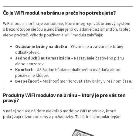
Čo je WiFi modul na bránu a prečo ho potrebujete?
WiFi modul na bránu je zariadenie, ktoré integruje váš bránový systém
s bezdrôtovou sieťou a umožňuje jeho ovládanie cez smartfón, tablet
alebo počítač. Výhody používania WiFi modulu zahŕňajú:
Ovládanie brány na diaľku
– Otváranie a zatváranie brány
odkiaľkoľvek.
Jednoduchú automatizáciu
– Nastavenie časového plánu
alebo senzorov.
Komfort
– Už žiadne hľadanie diaľkového ovládača alebo
používanie kľúčov.
Bezpečnosť
– Možnosť monitorovať stav brány v reálnom čase.
Produkty WiFi modulov na bránu – ktorý je pre vás ten
pravý?
V našej ponuke nájdete niekoľko modelov WiFi modulov, ktoré
pokrývajú rôzne potreby a požiadavky. Tu sú tri najpopulárnejšie: