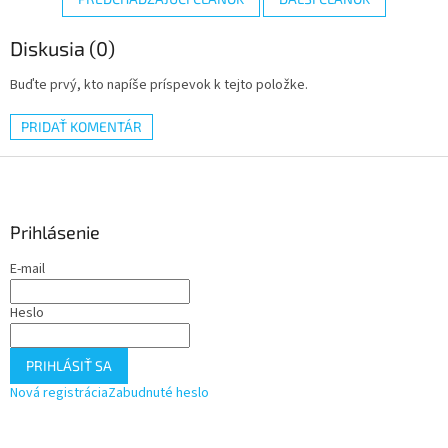
Diskusia (0)
Buďte prvý, kto napíše príspevok k tejto položke.
PRIDAŤ KOMENTÁR
Z
á
p
ä
Prihlásenie
t
E-mail
i
e
Heslo
PRIHLÁSIŤ SA
Nová registrácia
Zabudnuté heslo