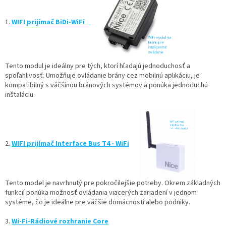
1.
WIFI prijímač BiDi-WiFi
Tento modul je ideálny pre tých, ktorí hľadajú jednoduchosť a
spoľahlivosť. Umožňuje ovládanie brány cez mobilnú aplikáciu, je
kompatibilný s väčšinou bránových systémov a ponúka jednoduchú
inštaláciu.
2.
WIFI prijímač Interface Bus T4 - WiFi
Tento model je navrhnutý pre pokročilejšie potreby. Okrem základných
funkcií ponúka možnosť ovládania viacerých zariadení v jednom
systéme, čo je ideálne pre väčšie domácnosti alebo podniky.
3.
Wi-Fi-Rádiové rozhranie Core