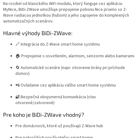
Na rozdiel od klasického WiFi modulu, ktorý funguje cez aplikáciu
MyNice, BiDi-ZWave umožňuje prepojenie pohonu Nice priamo so Z-
Wave riadiacou jednotkou (hubom) a jeho zapojenie do komplexných
automatizačných scenárov.
Hlavné výhody BiDi-ZWave:
🔗 Integrácia do Z-Wave smart home systému
🏠 Prepojenie s osvetlením, alarmom, senzormi alebo kamerami
🔄 Automatické scenáre (napr. otvorenie brány pri príchode
domov)
📲 Ovládanie cez aplikáciu vášho smart home systému
🔐 Bezpečná obojsmerná komunikácia (stav
otvorené/zatvorené)
Pre koho je BiDi-ZWave vhodný?
Pre domácnosti, ktoré už používajú Z-Wave hub
Pre pokročilých používateľov smart home