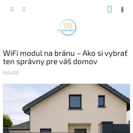
Prejsť
NÁKUP
na
obsah
KOŠÍK
WiFi modul na bránu – Ako si vybrať
ten správny pre váš domov
26.5.2025