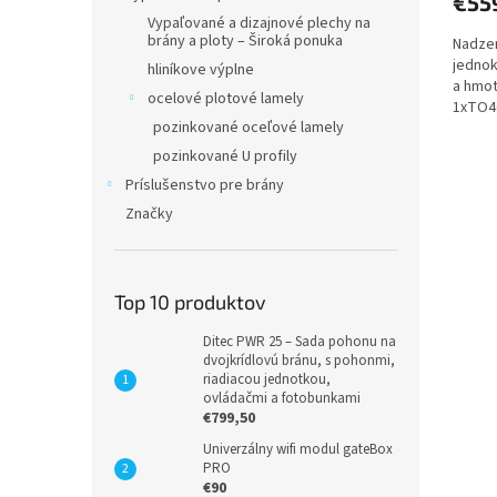
€55
je
Vypaľované a dizajnové plechy na
5,0
brány a ploty – Široká ponuka
Nadze
z
jednok
5
hliníkove výplne
a hmot
hviezd
ocelové plotové lamely
1xTO40
pozinkované oceľové lamely
1xMYG
pozinkované U profily
Príslušenstvo pre brány
Značky
Top 10 produktov
Ditec PWR 25 – Sada pohonu na
dvojkrídlovú bránu, s pohonmi,
riadiacou jednotkou,
ovládačmi a fotobunkami
€799,50
Univerzálny wifi modul gateBox
PRO
€90