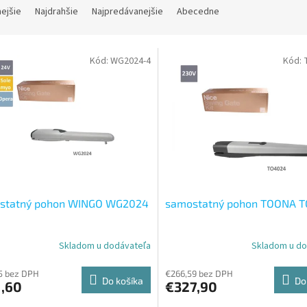
nejšie
Najdrahšie
Najpredávanejšie
Abecedne
Kód:
WG2024-4
Kód:
statný pohon WINGO WG2024
samostatný pohon TOONA 
Skladom u dodávateľa
Skladom u do
erné
tenie
ktu
5 bez DPH
€266,59 bez DPH
Do košíka
Do
1,60
€327,90