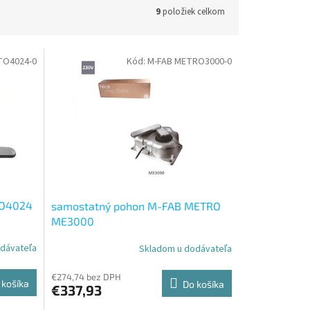
9
položiek celkom
TO4024-0
Kód:
M-FAB METRO3000-0
TO4024
samostatný pohon M-FAB METRO
ME3000
dávateľa
Skladom u dodávateľa
€274,74 bez DPH
 košíka
Do košíka
€337,93