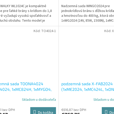
5,0
 WALKY WL1024C je kompaktné
Nadzemná sada WINGO2024 pre
z
ie pre ľahké brány s krídlom do 1,8
jednokrídlovú bránu s dĺžkou krídl
5
ré vyžadujú vysokú spoľahlivosť a
a hmotnosťou do 400 kg, ktorá ob
ičiek.
hviezdičiek.
uchú obsluhu. Tento model je
1xWG2024 (24V, 85W, 1500N), 1xM
y pre obytné...
so zabudovaným prijímačom,...
Kód:
TO4024-1
Kód:
X
emná sada TOONA4024
podzemná sada X-FAB2024
O4024, 1xMC824H, 1xMYGO4,
(1xME2024, 1xMC424L, 1xON
IBD, 2xEPMB)
1xOXIBD, 2xEPM, 1xELDC)
Skladom u dodávateľa
Skladom u do
erné
tenie
ktu
1 bez DPH
€616,87 bez DPH
Do košíka
Do