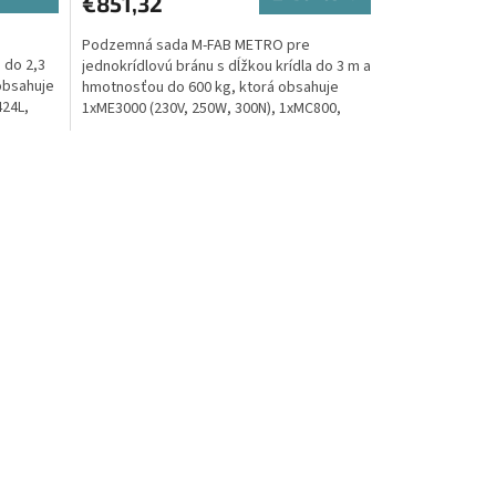
€851,32
Podzemná sada M-FAB METRO pre
 do 2,3
jednokrídlovú bránu s dĺžkou krídla do 3 m a
obsahuje
hmotnosťou do 600 kg, ktorá obsahuje
424L,
1xME3000 (230V, 250W, 300N), 1xMC800,
1xON2E, 1xOXIBD, 2xBF,...