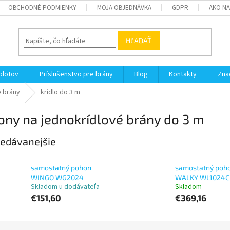
OBCHODNÉ PODMIENKY
MOJA OBJEDNÁVKA
GDPR
AKO N
HĽADAŤ
plotov
Príslušenstvo pre brány
Blog
Kontakty
Zna
é brány
krídlo do 3 m
ny na jednokrídlové brány do 3 m
edávanejšie
samostatný pohon
samostatný poh
WINGO WG2024
WALKY WL1024C
Skladom u dodávateľa
Skladom
€151,60
€369,16