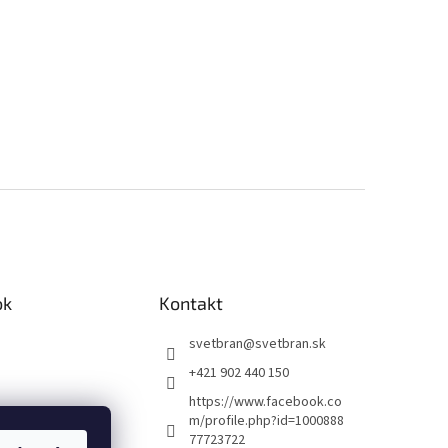
ok
Kontakt
svetbran
@
svetbran.sk
+421 902 440 150
https://www.facebook.co
m/profile.php?id=1000888
77723722