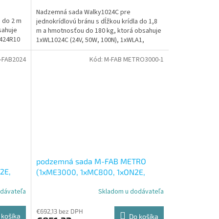
5,0
Nadzemná sada Walky1024C pre
z
a do 2 m
jednokrídlovú bránu s dĺžkou krídla do 1,8
5
sahuje
m a hmotnosťou do 180 kg, ktorá obsahuje
hviezdičiek.
C424R10
1xWL1024C (24V, 50W, 100N), 1xWLA1,
2xMYGO4, 1xOXIBD.
-FAB2024
Kód:
M-FAB METRO3000-1
podzemná sada M-FAB METRO
2E,
(1xME3000, 1xMC800, 1xON2E,
1xOXIBD, 2xBF, 1xMECF, 1xMEA3)
dávateľa
Skladom u dodávateľa
€692,13 bez DPH
 košíka
Do košíka