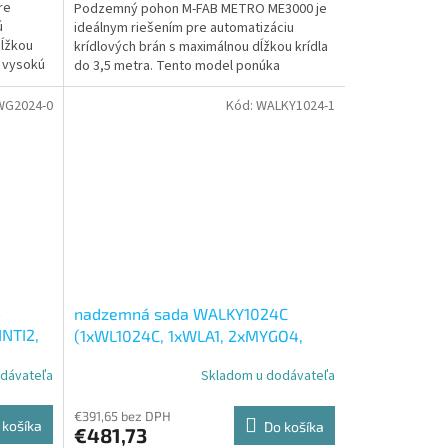
re
Podzemný pohon M-FAB METRO ME3000 je
ú
ideálnym riešením pre automatizáciu
dĺžkou
krídlových brán s maximálnou dĺžkou krídla
a vysokú
do 3,5 metra. Tento model ponúka
kombináciu diskrétneho...
WG2024-0
Kód:
WALKY1024-1
4
nadzemná sada WALKY1024C
NTI2,
(1xWL1024C, 1xWLA1, 2xMYGO4,
1xOXIBD)
dávateľa
Skladom u dodávateľa
Priemerné
hodnotenie
produktu
€391,65 bez DPH
 košíka
Do košíka
€481,73
je