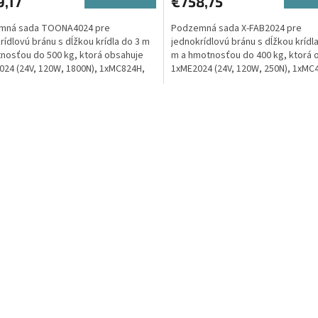
9,17
€758,75
mná sada TOONA4024 pre
Podzemná sada X-FAB2024 pre
rídlovú bránu s dĺžkou krídla do 3 m
jednokrídlovú bránu s dĺžkou krídla
nosťou do 500 kg, ktorá obsahuje
m a hmotnosťou do 400 kg, ktorá 
ičiek.
24 (24V, 120W, 1800N), 1xMC824H,
1xME2024 (24V, 120W, 250N), 1xMC
O4, 1xOXIBD, 2xEPMB.
1xON2E, 1xOXIBD, 2xEPM,...
O
v
l
á
d
a
c
i
e
p
r
v
k
y
v
ý