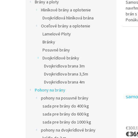
Brány a ploty
Samos
z
navrhn
5
Hliníkové brány a oplotenie
brán s
hviezd
Dvojkrídlová hliníková brána
Ponúka
jednod
Oceľové brány a oplotenie
Lamelové Ploty
Bránky
Posuvné brány
Dvojkrídlové bránky
Dvojkridlova brana 3m
Dvojkridlova brana 3,5m
Dvojkridlova brana 4m
Pohony na brány
samo
pohony na posuvné brány
sada pre brány do 400 kg
sada pre brány do 600 kg
Priem
sada pre brány do 1000 kg
hodno
produ
€300,1
pohony na dvojkrídlové brány
€36
je