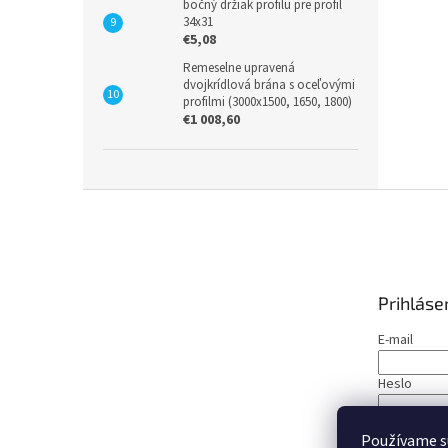
bočný držiak profilu pre profil
34x31
€5,08
Remeselne upravená
dvojkrídlová brána s oceľovými
profilmi (3000x1500, 1650, 1800)
€1 008,60
Z
á
p
ä
t
Prihláse
i
e
E-mail
Heslo
PRIHLÁS
Používame s