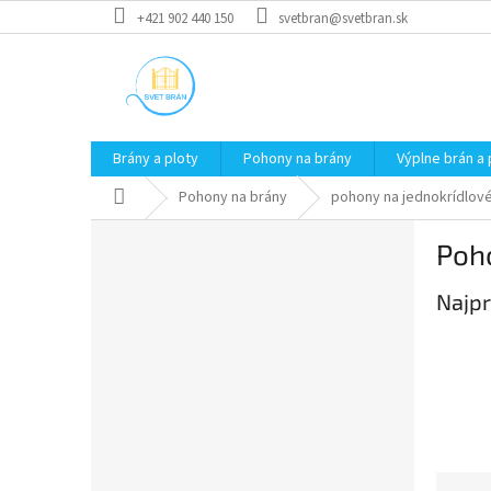
Prejsť
+421 902 440 150
svetbran@svetbran.sk
na
obsah
Brány a ploty
Pohony na brány
Výplne brán a 
Domov
Pohony na brány
pohony na jednokrídlov
B
Poho
o
č
Najpr
n
ý
p
a
n
e
l
R