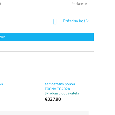
AKUPOVAŤ
Prihlásenie
NÁKUPNÝ
Prázdny košík
KOŠÍK
čky
on
samostatný pohon
TOONA TO4024
Skladom u dodávateľa
€327,90