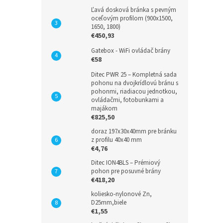
Ľavá dosková bránka s pevným
oceľovým profilom (900x1500,
1650, 1800)
€450,93
Gatebox - WiFi ovládač brány
€58
Ditec PWR 25 – Kompletná sada
pohonu na dvojkrídlovú bránu s
pohonmi, riadiacou jednotkou,
ovládačmi, fotobunkami a
majákom
€825,50
doraz 197x30x40mm pre bránku
z profilu 40x40 mm
€4,76
Ditec ION4BLS – Prémiový
pohon pre posuvné brány
€418,20
koliesko-nylonové Zn,
D25mm,biele
€1,55