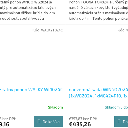
tatný pohon WINGO WG2024 je
Pohon TOONA TO4024 je určený p
utý pre automatizáciu krídlových
náročné zákazníkov, ktorí vyžaduj
 maximálnou dĺžkou krídla do 2 m.
automatizáciu brán s maximálnou 
ičiek.
 odolnosť, spoľahlivosť a
krídla do 4 m. Tento pohon ponúk
uchú montáž. Ideálny pre...
spoľahlivosť, tichý chod a...
Kód:
WALKY1024C
Kód:
statný pohon WALKY WL1024C
nadzemná sada WINGO202
(1xWG2024, 1xMC424R10, 1xI
2xEPM)
Skladom
Skladom u do
erné
Priemerné
tenie
hodnotenie
ktu
produktu
3 bez DPH
€353,87 bez DPH
Do košíka
Do
9,16
€435,26
je