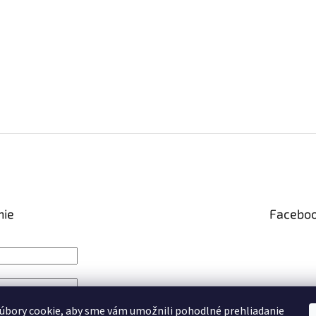
nie
Facebo
IŤ SA
úbory cookie, aby sme vám umožnili pohodlné prehliadanie