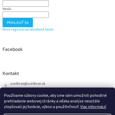
p
e
Heslo
r
v
k
PRIHLÁSIŤ SA
y
v
Nová registrácia
Zabudnuté heslo
ý
p
i
s
Facebook
u
Kontakt
svetbran
@
svetbran.sk
+421 902 440 150
Používame súbory cookie, aby sme vám umožnili pohodlné
https://www.facebook.com/profile.php?id=100088877723722
prehliadanie webovej stránky a vďaka analýze neustále
zlepšovali jej funkcie, výkon a použiteľnosť.
Viac informácií