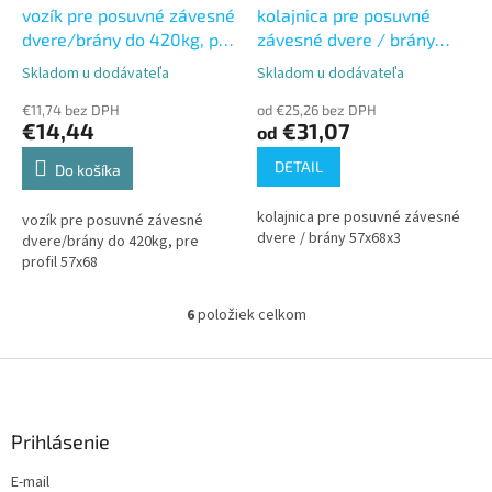
vozík pre posuvné závesné
kolajnica pre posuvné
dvere/brány do 420kg, pre
závesné dvere / brány
profil 57x68
57x68x3
Skladom u dodávateľa
Skladom u dodávateľa
Priemerné
Priemerné
hodnotenie
hodnotenie
€11,74 bez DPH
od €25,26 bez DPH
produktu
produktu
€14,44
€31,07
od
je
je
5,0
5,0
DETAIL
Do košíka
z
z
5
5
kolajnica pre posuvné závesné
vozík pre posuvné závesné
hviezdičiek.
hviezdičiek.
dvere / brány 57x68x3
dvere/brány do 420kg, pre
profil 57x68
6
položiek celkom
O
v
l
Z
á
á
d
p
a
ä
Prihlásenie
c
t
i
E-mail
i
e