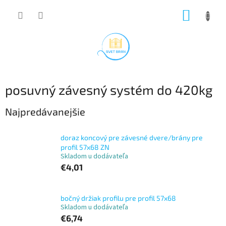
Prejsť
NÁKUP
na
obsah
KOŠÍK
posuvný závesný systém do 420kg
Najpredávanejšie
doraz koncový pre závesné dvere/brány pre
profil 57x68 ZN
Skladom u dodávateľa
€4,01
bočný držiak profilu pre profil 57x68
Skladom u dodávateľa
€6,74