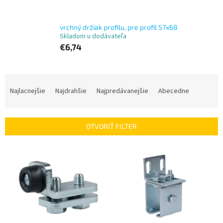
vrchný držiak profilu, pre profil 57x68
Skladom u dodávateľa
€6,74
R
a
Najlacnejšie
Najdrahšie
Najpredávanejšie
Abecedne
d
e
n
OTVORIŤ FILTER
i
e
V
p
ý
r
p
o
i
d
s
u
p
k
r
t