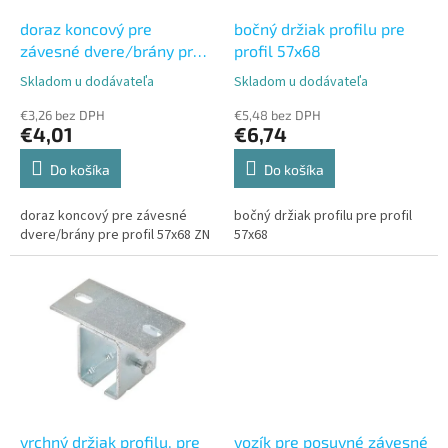
o
o
d
doraz koncový pre
bočný držiak profilu pre
v
u
závesné dvere/brány pre
profil 57x68
k
profil 57x68 ZN
Skladom u dodávateľa
Skladom u dodávateľa
Priemerné
Priemerné
t
hodnotenie
hodnotenie
o
€3,26 bez DPH
€5,48 bez DPH
produktu
produktu
€4,01
€6,74
v
je
je
5,0
5,0
Do košíka
Do košíka
z
z
5
5
doraz koncový pre závesné
bočný držiak profilu pre profil
hviezdičiek.
hviezdičiek.
dvere/brány pre profil 57x68 ZN
57x68
vrchný držiak profilu, pre
vozík pre posuvné závesné