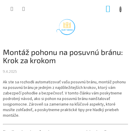
Prejsť
NÁKUP
na
obsah
KOŠÍK
Montáž pohonu na posuvnú bránu:
Krok za krokom
9.4.2025
Ak ste sa rozhodli automatizovať vašu posuvnú bránu, montáž pohonu
na posuvnú bránu je jedným z najdôležitejších krokov, ktorý vám
zabezpečí pohodlie a bezpečnosť. V tomto článku vám poskytneme
podrobný návod, ako si pohon na posuvnú bránu nainštalovať
svojpomocne. Zároveň sa zameriame na kľúčové aspekty, ktoré
musíte zohľadniť, a poskytneme praktické tipy pre hladký priebeh
montáže.