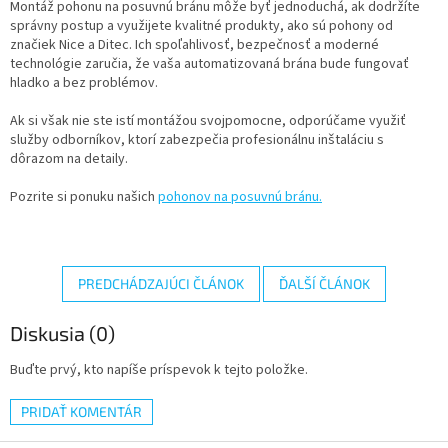
Montáž pohonu na posuvnú bránu môže byť jednoduchá, ak dodržíte
správny postup a využijete kvalitné produkty, ako sú pohony od
značiek Nice a Ditec. Ich spoľahlivosť, bezpečnosť a moderné
technológie zaručia, že vaša automatizovaná brána bude fungovať
hladko a bez problémov.
Ak si však nie ste istí montážou svojpomocne, odporúčame využiť
služby odborníkov, ktorí zabezpečia profesionálnu inštaláciu s
dôrazom na detaily.
Pozrite si ponuku našich
pohonov na posuvnú bránu.
PREDCHÁDZAJÚCI ČLÁNOK
ĎALŠÍ ČLÁNOK
Diskusia (0)
Buďte prvý, kto napíše príspevok k tejto položke.
PRIDAŤ KOMENTÁR