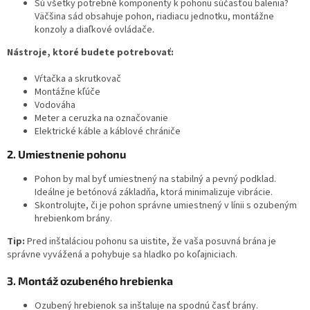
Sú všetky potrebné komponenty k pohonu súčasťou balenia?
Väčšina sád obsahuje pohon, riadiacu jednotku, montážne
konzoly a diaľkové ovládače.
Nástroje, ktoré budete potrebovať:
Vŕtačka a skrutkovač
Montážne kľúče
Vodováha
Meter a ceruzka na označovanie
Elektrické káble a káblové chrániče
2. Umiestnenie pohonu
Pohon by mal byť umiestnený na stabilný a pevný podklad.
Ideálne je betónová základňa, ktorá minimalizuje vibrácie.
Skontrolujte, či je pohon správne umiestnený v línii s ozubeným
hrebienkom brány.
Tip:
Pred inštaláciou pohonu sa uistite, že vaša posuvná brána je
správne vyvážená a pohybuje sa hladko po koľajniciach.
3. Montáž ozubeného hrebienka
Ozubený hrebienok sa inštaluje na spodnú časť brány.