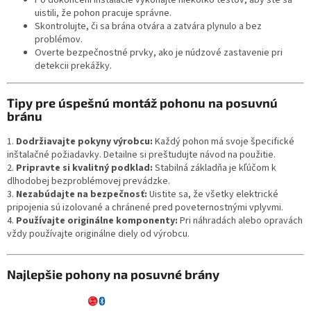
uistili, že pohon pracuje správne.
Skontrolujte, či sa brána otvára a zatvára plynulo a bez
problémov.
Overte bezpečnostné prvky, ako je núdzové zastavenie pri
detekcii prekážky.
Tipy pre úspešnú montáž pohonu na posuvnú
bránu
1.
Dodržiavajte pokyny výrobcu:
Každý pohon má svoje špecifické
inštalačné požiadavky. Detailne si preštudujte návod na použitie.
2.
Pripravte si kvalitný podklad:
Stabilná základňa je kľúčom k
dlhodobej bezproblémovej prevádzke.
3.
Nezabúdajte na bezpečnosť:
Uistite sa, že všetky elektrické
pripojenia sú izolované a chránené pred poveternostnými vplyvmi.
4.
Používajte originálne komponenty:
Pri náhradách alebo opravách
vždy používajte originálne diely od výrobcu.
Najlepšie pohony na posuvné brány