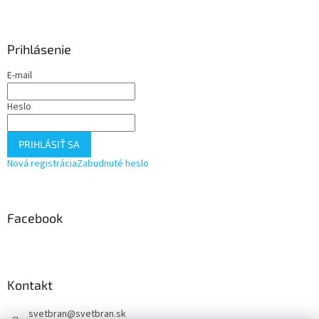
Z
á
p
ä
Prihlásenie
t
E-mail
i
e
Heslo
PRIHLÁSIŤ SA
Nová registrácia
Zabudnuté heslo
Facebook
Kontakt
svetbran
@
svetbran.sk