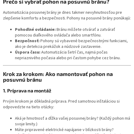
Prečo si vybrať pohon na posuvnú bránu?
Automatizácia posuvnej brány je dnes takmer nevyhnutnosťou pre
zlepšenie komfortu a bezpečnosti. Pohony na posuvné brány ponúkajú:
Pohodlné ovládanie:
Bránu môžete otvárať a zatvárať
pomocou diaľkového ovládača alebo smartfónu.
Bezpečnosť:
Pohony sú vybavené bezpečnostnými funkciami,
ako je detekcia prekážok a núdzové zastavenie.
Úspora času:
Automatizácia šetrí čas, najmä počas
nepriaznivého počasia alebo pri častom pohybe cez bránu.
Krok za krokom: Ako namontovať pohon na
posuvnú bránu
1. Príprava na montáž
Prvým krokom je dôkladná príprava. Pred samotnou inštaláciou si
odpovedzte na tieto otázky:
Aká je hmotnosť a dĺžka vašej posuvnej brány? (Každý pohon má
svoje limity.)
Máte pripravené elektrické napájanie v blízkosti brány?