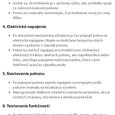
Uistite sa, že hrebienok je v správnej výške, aby sa hladko spojil
so zubovým kolesom pohonu.
Pomocou vodováhy skontrolujte, či je hrebienok rovný po celej
dĺžke.
4. Elektrické napojenie
Po dokončení mechanickej inštalácie je čas prepojiť pohon na
elektrické napájanie. Dbajte na dodržanie bezpečnostných
noriem a pokynov v manuáli pohonu.
Pohon by mal byť napájaný prostredníctvom chránených
elektrických káblov. Niektoré pohony, ako napríklad Nice alebo
Ditec, umožňujú pripojenie núdzovej batérie, ktorá zaistí
funkčnosť aj počas výpadku prúdu.
5. Nastavenie pohonu
Po pripojení pohonu zapnite napájanie a postupujte podľa
pokynov manuálu na inicializáciu systému.
Naprogramujte diaľkové ovládače a nastavte parametre, ako je
rýchlosť otvárania, sila motora a detekcia prekážok.
6. Testovanie funkčnosti
Po dokončení inštalácie vykonajte niekoľko testov, aby ste sa