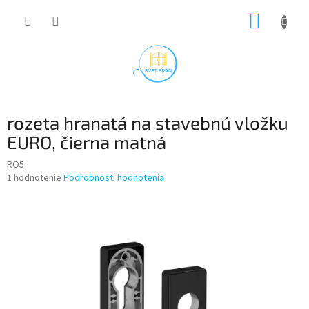
Prejsť
NÁKUP
na
obsah
KOŠÍK
rozeta hranatá na stavebnú vložku
EURO, čierna matná
RO5
Priemerné
1 hodnotenie
Podrobnosti hodnotenia
hodnotenie
produktu
je
5,0
z
5
hviezdičiek.