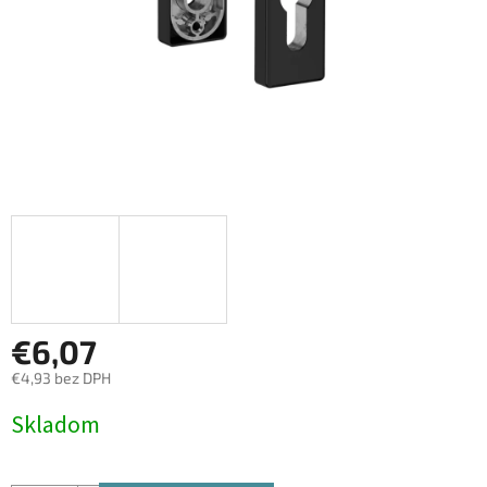
€6,07
€4,93 bez DPH
Jednotková
Skladom
cena: