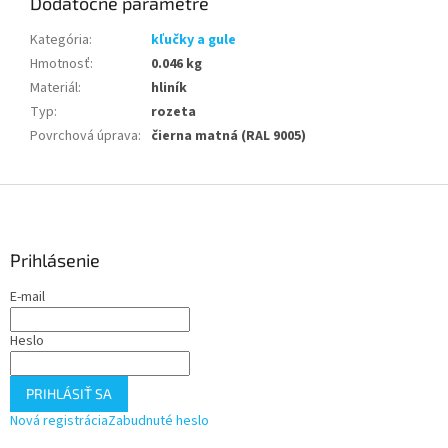
Dodatočné parametre
Kategória
:
kľučky a gule
Hmotnosť
:
0.046 kg
Materiál
:
hliník
Typ
:
rozeta
Povrchová úprava
:
čierna matná (RAL 9005)
Z
á
p
ä
Prihlásenie
t
E-mail
i
e
Heslo
PRIHLÁSIŤ SA
Nová registrácia
Zabudnuté heslo