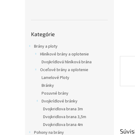
Preskočiť
Kategórie
kategórie
Brány a ploty
Hliníkové brány a oplotenie
Dvojkrídlová hliníková brána
Oceľové brány a oplotenie
Lamelové Ploty
Bránky
Posuvné brány
Dvojkrídlové bránky
Dvojkridlova brana 3m
Dvojkridlova brana 3,5m
Dvojkridlova brana 4m
Súvis
Pohony na brány