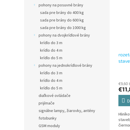
pohony na posuvné brány
sada pre brány do 400 kg
sada pre brány do 600 kg
sada pre brány do 1000 kg
pohony na dvojkrídlové brány
krídlo do 3 m
krídlo do 4 m
rozet
krídlo do 5 m
stave
pohony na jednokrídlové brány
čiern
krídlo do 3 m
krídlo do 4 m
€9,60 
krídlo do 5 m
€11,
diaľkové ovládače
D
prijímače
signálne lampy, žiarovky, antény
Hliník
fotobunky
staveb
čiern
GSM moduly