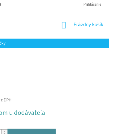
AKUPOVAŤ
Prihlásenie
NÁKUPNÝ
Prázdny košík
KOŠÍK
čky
ez DPH
ová
om u dodávateľa