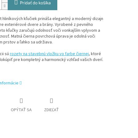
Pridať do košíka
t hliníkových kľučiek prináša elegantný a moderný dizajn
re exteriérové dvere a brány. Vyrobené z pevného
tieto kľučky zaručujú odolnosť voči vonkajším vplyvom a
tnosť. Matná čierna povrchová úprava je odolná voči
 prstov a ľahko sa udržiava.
cii sú
rozety na stavebnú vložku vo farbe čiernej
, ktoré
okúpiť pre kompletný a harmonický vzhľad vašich dverí.
informácie
OPÝTAŤ SA
ZDIEĽAŤ