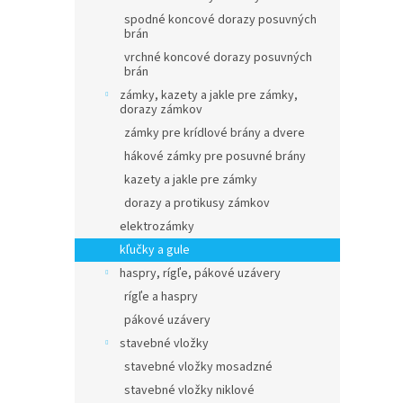
spodné koncové dorazy posuvných
brán
vrchné koncové dorazy posuvných
brán
zámky, kazety a jakle pre zámky,
dorazy zámkov
zámky pre krídlové brány a dvere
hákové zámky pre posuvné brány
kazety a jakle pre zámky
dorazy a protikusy zámkov
elektrozámky
kľučky a gule
haspry, rígľe, pákové uzávery
rígľe a haspry
pákové uzávery
stavebné vložky
stavebné vložky mosadzné
stavebné vložky niklové