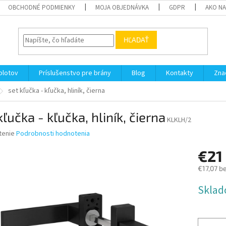
OBCHODNÉ PODMIENKY
MOJA OBJEDNÁVKA
GDPR
AKO N
HĽADAŤ
plotov
Príslušenstvo pre brány
Blog
Kontakty
Zna
set kľučka - kľučka, hliník, čierna
kľučka - kľučka, hliník, čierna
KLKLH/2
né
tenie
Podrobnosti hodnotenia
nie
€21
u
€17,07 b
Jednotk
Sklad
cena:
iek.