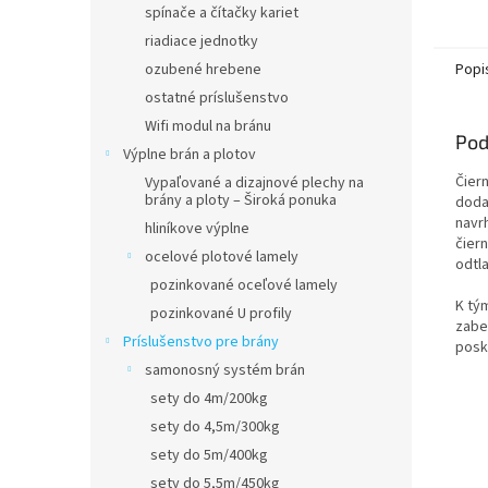
spínače a čítačky kariet
riadiace jednotky
ozubené hrebene
Popi
ostatné príslušenstvo
Wifi modul na bránu
Pod
Výplne brán a plotov
Čier
Vypaľované a dizajnové plechy na
brány a ploty – Široká ponuka
doda
navr
hliníkove výplne
čier
ocelové plotové lamely
odtla
pozinkované oceľové lamely
K tý
pozinkované U profily
zabe
Príslušenstvo pre brány
posk
samonosný systém brán
sety do 4m/200kg
sety do 4,5m/300kg
sety do 5m/400kg
sety do 5,5m/450kg