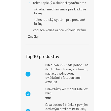
teleskopický a skápací systém brán
skladací mechanizmus pre krídlové
brány
teleskopický systém pre posuvné
brány
vodiace kolieska pre krídlovú bránu
Značky
Top 10 produktov
Ditec PWR 25 – Sada pohonu na
dvojkrídlovú bránu, s pohonmi,
riadiacou jednotkou,
ovládačmi a fotobunkami
€799,50
Univerzálny wifi modul gateBox
PRO
€90
Ľavá dosková bránka s pevným
oceľovým profilom (900x1500,