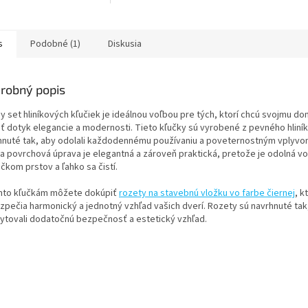
s
Podobné (1)
Diskusia
robný popis
ny set hliníkových kľučiek je ideálnou voľbou pre tých, ktorí chcú svojmu d
ť dotyk elegancie a modernosti. Tieto kľučky sú vyrobené z pevného hliník
hnuté tak, aby odolali každodennému používaniu a poveternostným vplyvo
na povrchová úprava je elegantná a zároveň praktická, pretože je odolná vo
čkom prstov a ľahko sa čistí.
mto kľučkám môžete dokúpiť
rozety na stavebnú vložku vo farbe čiernej
, k
zpečia harmonický a jednotný vzhľad vašich dverí. Rozety sú navrhnuté tak
ytovali dodatočnú bezpečnosť a estetický vzhľad.