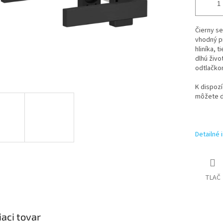
Čierny se
vhodný p
hliníka, 
dlhú živo
odtlačkom
K dispozí
môžete d
Detailné 
TLAČ
iaci tovar