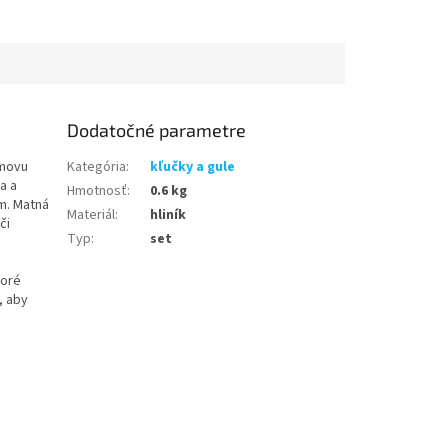
Dodatočné parametre
omovu
Kategória
:
kľučky a gule
a a
Hmotnosť
:
0.6 kg
m. Matná
Materiál
:
hliník
či
Typ
:
set
toré
, aby