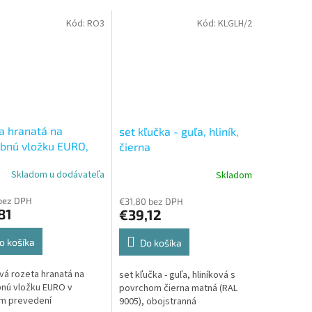
Kód:
RO3
Kód:
KLGLH/2
a hranatá na
set kľučka - guľa, hliník,
bnú vložku EURO,
čierna
a
Skladom u dodávateľa
Skladom
bez DPH
€31,80 bez DPH
81
€39,12
o košíka
Do košíka
ová rozeta hranatá na
set kľučka - guľa, hliníková s
nú vložku EURO v
povrchom čierna matná (RAL
om prevedení
9005), obojstranná