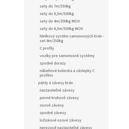
sety do 7m/550kg
sety do 8,5m/500kg
sety do 4m/300kg INOX
sety do 6,5m/500kg INOX
hliníkový systém samonosných brán -
set 4m/250kg
C profily
vozíky pre samonosné systémy
spodné dorazy
nábehové kolieska a záslepky C
profilov
pánty a závesy brán
nastaviteľné závesy
pevné kruhové závesy
osové závesy
spodné závesy
ložiskové osové závesy
nerezové nastaviteľné závesy