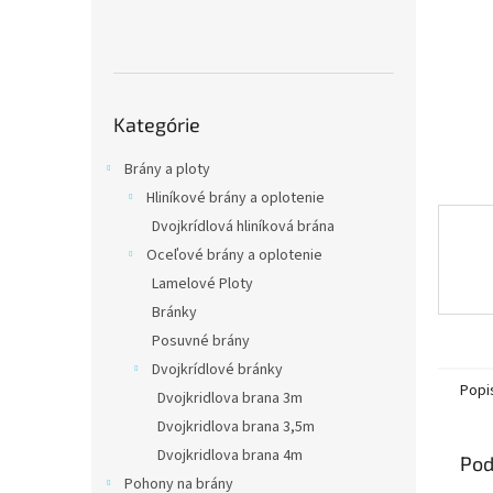
Preskočiť
Kategórie
kategórie
Brány a ploty
Hliníkové brány a oplotenie
Dvojkrídlová hliníková brána
Oceľové brány a oplotenie
Lamelové Ploty
Bránky
Posuvné brány
Dvojkrídlové bránky
Popi
Dvojkridlova brana 3m
Dvojkridlova brana 3,5m
Dvojkridlova brana 4m
Pod
Pohony na brány