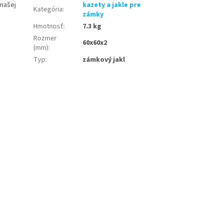
našej
kazety a jakle pre
Kategória
:
zámky
Hmotnosť
:
7.3 kg
Rozmer
60x60x2
(mm)
:
Typ
:
zámkový jakl