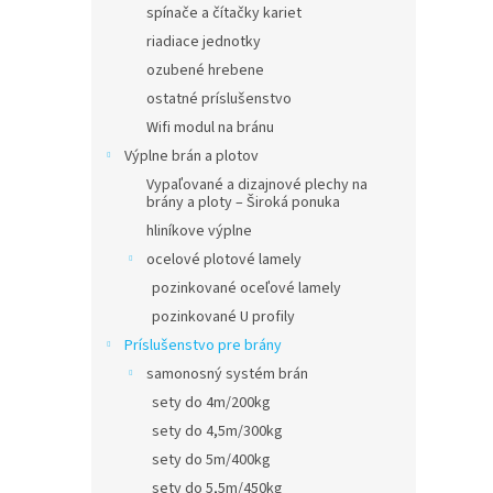
spínače a čítačky kariet
riadiace jednotky
ozubené hrebene
ostatné príslušenstvo
Wifi modul na bránu
Výplne brán a plotov
Vypaľované a dizajnové plechy na
brány a ploty – Široká ponuka
hliníkove výplne
ocelové plotové lamely
pozinkované oceľové lamely
pozinkované U profily
Príslušenstvo pre brány
samonosný systém brán
sety do 4m/200kg
sety do 4,5m/300kg
sety do 5m/400kg
sety do 5,5m/450kg