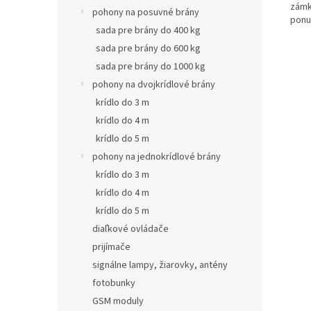
zámk
pohony na posuvné brány
ponu
sada pre brány do 400 kg
sada pre brány do 600 kg
sada pre brány do 1000 kg
pohony na dvojkrídlové brány
krídlo do 3 m
krídlo do 4 m
krídlo do 5 m
pohony na jednokrídlové brány
krídlo do 3 m
krídlo do 4 m
krídlo do 5 m
diaľkové ovládače
prijímače
signálne lampy, žiarovky, antény
fotobunky
GSM moduly