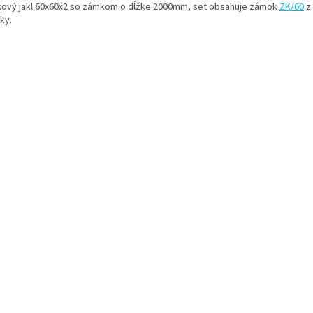
ový jakl 60x60x2 so zámkom o dĺžke 2000mm, set obsahuje zámok
ZK/60
z 
ky.