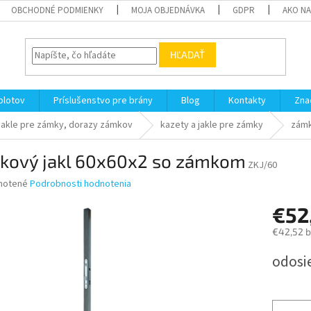
OBCHODNÉ PODMIENKY
MOJA OBJEDNÁVKA
GDPR
AKO N
HĽADAŤ
plotov
Príslušenstvo pre brány
Blog
Kontakty
Zna
jakle pre zámky, dorazy zámkov
kazety a jakle pre zámky
zámk
kový jakl 60x60x2 so zámkom
ZKJ/60
né
notené
Podrobnosti hodnotenia
nie
€52
u
€42,52 
Jednotk
odosie
cena:
iek.