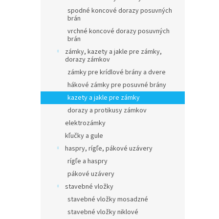
spodné koncové dorazy posuvných
brán
vrchné koncové dorazy posuvných
brán
zámky, kazety a jakle pre zámky,
dorazy zámkov
zámky pre krídlové brány a dvere
hákové zámky pre posuvné brány
kazety a jakle pre zámky
dorazy a protikusy zámkov
elektrozámky
kľučky a gule
haspry, rígľe, pákové uzávery
rígľe a haspry
pákové uzávery
stavebné vložky
stavebné vložky mosadzné
stavebné vložky niklové