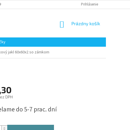
AKUPOVAŤ
Prihlásenie
NÁKUPNÝ
Prázdny košík
KOŠÍK
čky
ový jakl 60x60x2 so zámkom
,30
bez DPH
ová
lame do 5-7 prac. dní