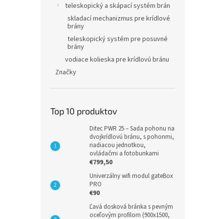
teleskopický a skápací systém brán
skladací mechanizmus pre krídlové
brány
teleskopický systém pre posuvné
brány
vodiace kolieska pre krídlovú bránu
Značky
Top 10 produktov
Ditec PWR 25 – Sada pohonu na
dvojkrídlovú bránu, s pohonmi,
riadiacou jednotkou,
ovládačmi a fotobunkami
€799,50
Univerzálny wifi modul gateBox
PRO
€90
Ľavá dosková bránka s pevným
oceľovým profilom (900x1500,