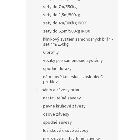
sety do 7m/550kg
sety do 8,5m/500kg
sety do 4m/300kg INOX
sety do 6,5m/500kg INOX
hliníkový systém samonosných brán -
set 4m/250kg
C profily
vozíky pre samonosné systémy
spodné dorazy
nábehové kolieska a záslepky C
profilov
pánty a závesy brán
nastaviteľné závesy
pevné kruhové závesy
osové závesy
spodné závesy
ložiskové osové závesy
nerezové nastaviteľné závesy