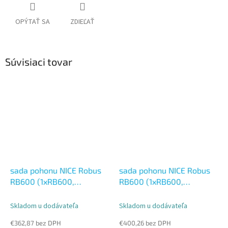
OPÝTAŤ SA
ZDIEĽAŤ
Súvisiaci tovar
sada pohonu NICE Robus
sada pohonu NICE Robus
RB600 (1xRB600,
RB600 (1xRB600,
1xRBA3R10, 1xOXIBD a
1xRBA3R10, 1xOXIBD,
1xON2E)
1xON2E a 2xEPMB)
Skladom u dodávateľa
Skladom u dodávateľa
€362,87 bez DPH
€400,26 bez DPH