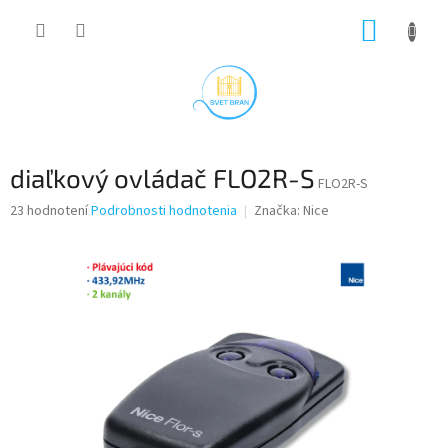
Prejsť
NÁKUP
na
obsah
KOŠÍK
diaľkový ovládač FLO2R-S
FLO2R-S
Priemerné
23 hodnotení
Podrobnosti hodnotenia
Značka:
Nice
hodnotenie
produktu
je
3,0
z
5
hviezdičiek.