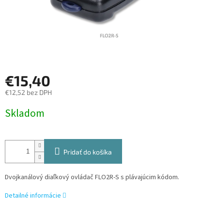
€15,40
€12,52 bez DPH
Jednotková
Skladom
cena:
Pridať do košíka
Dvojkanálový diaľkový ovládač FLO2R-S s plávajúcim kódom.
Detailné informácie