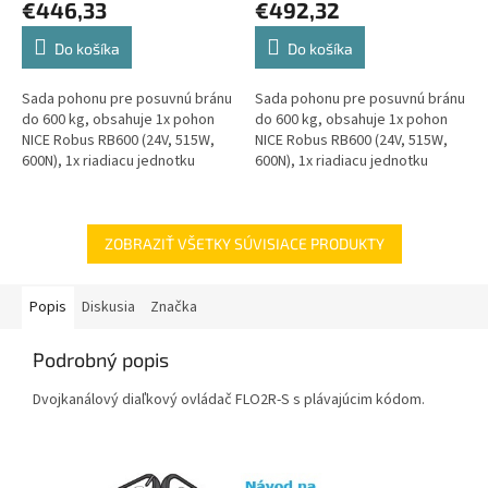
€446,33
€492,32
Do košíka
Do košíka
Sada pohonu pre posuvnú bránu
Sada pohonu pre posuvnú bránu
do 600 kg, obsahuje 1x pohon
do 600 kg, obsahuje 1x pohon
NICE Robus RB600 (24V, 515W,
NICE Robus RB600 (24V, 515W,
600N), 1x riadiacu jednotku
600N), 1x riadiacu jednotku
RBA3R10, 1x prijímač OXIBD a 1x
RBA3R10, 1x prijímač OXIBD, 1x
diaľkový ovládač ON2E....
diaľkový ovládač ON2E a 2 x...
ZOBRAZIŤ VŠETKY SÚVISIACE PRODUKTY
Popis
Diskusia
Značka
Podrobný popis
Dvojkanálový diaľkový ovládač FLO2R-S s plávajúcim kódom.