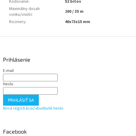
Kódovanie
:
52 bitov
Maximálny dosah
200 / 35 m
vonku/vnútri
:
Rozmery
:
40x73x15 mm
Z
á
p
ä
Prihlásenie
t
E-mail
i
e
Heslo
PRIHLÁSIŤ SA
Nová registrácia
Zabudnuté heslo
Facebook