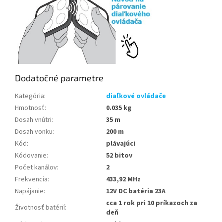
Dodatočné parametre
Kategória
:
diaľkové ovládače
Hmotnosť
:
0.035 kg
Dosah vnútri
:
35 m
Dosah vonku
:
200 m
Kód
:
plávajúci
Kódovanie
:
52 bitov
Počet kanálov
:
2
Frekvencia
:
433,92 MHz
Napájanie
:
12V DC batéria 23A
cca 1 rok pri 10 príkazoch za
Životnosť batérií
:
deň