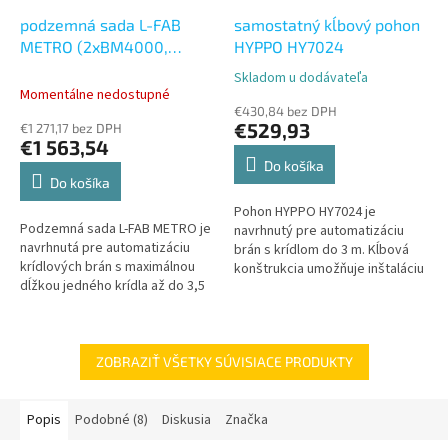
podzemná sada L-FAB
samostatný kĺbový pohon
METRO (2xBM4000,
HYPPO HY7024
1xMC800, 1xON2E,
Skladom u dodávateľa
Priemerné
1xOXIBD, 2xBF,
Momentálne nedostupné
hodnotenie
2xBMBOX4, 2xBMA3)
€430,84 bez DPH
produktu
€529,93
€1 271,17 bez DPH
je
€1 563,54
5,0
Do košíka
z
Do košíka
5
Pohon HYPPO HY7024 je
hviezdičiek.
Podzemná sada L-FAB METRO je
navrhnutý pre automatizáciu
navrhnutá pre automatizáciu
brán s krídlom do 3 m. Kĺbová
krídlových brán s maximálnou
konštrukcia umožňuje inštaláciu
dĺžkou jedného krídla až do 3,5
na širšie stĺpiky a zabezpečuje
metra. Táto sada obsahuje
tichý a spoľahlivý chod. Max....
spoľahlivé podzemné pohony,...
ZOBRAZIŤ VŠETKY SÚVISIACE PRODUKTY
Popis
Podobné (8)
Diskusia
Značka