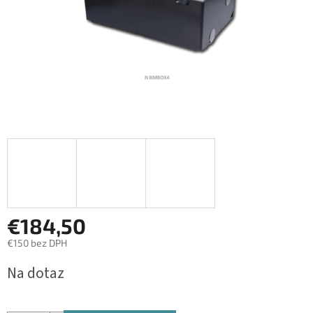
€184,50
€150 bez DPH
Jednotková
Na dotaz
cena: