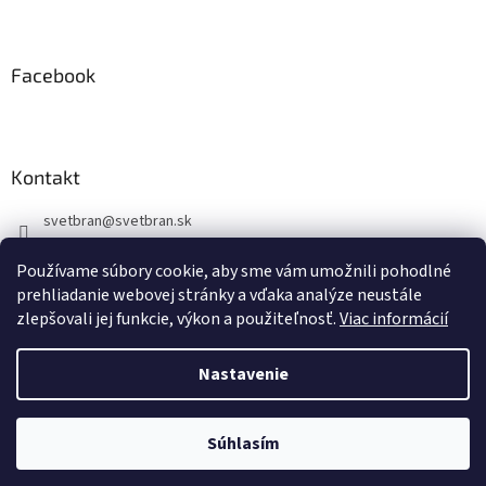
Facebook
Kontakt
svetbran
@
svetbran.sk
+421 902 440 150
Používame súbory cookie, aby sme vám umožnili pohodlné
https://www.facebook.com/profile.php?id=100088877723722
prehliadanie webovej stránky a vďaka analýze neustále
zlepšovali jej funkcie, výkon a použiteľnosť.
Viac informácií
Nastavenie
Vytvoril Shoptet
Súhlasím
Copyright 2026
svetbran.sk
. Všetky práva vyhradené.