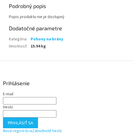
Podrobný popis
Popis produktu nie je dostupný
Dodatočné parametre
Kategória
:
Pohony na brány
Hmotnosť
:
15.94 kg
Z
á
p
ä
Prihlásenie
t
E-mail
i
e
Heslo
PRIHLÁSIŤ SA
Nová registrácia
Zabudnuté heslo