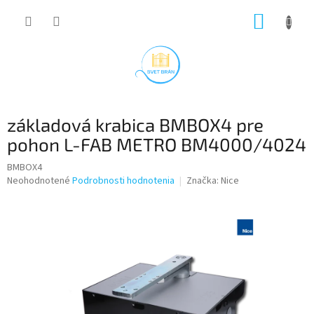
Prejsť
NÁKUP
na
obsah
KOŠÍK
základová krabica BMBOX4 pre
pohon L-FAB METRO BM4000/4024
BMBOX4
Priemerné
Neohodnotené
Podrobnosti hodnotenia
Značka:
Nice
hodnotenie
produktu
je
0,0
z
5
hviezdičiek.