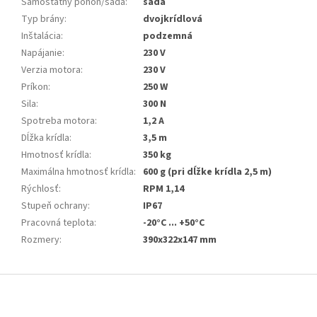
Samostatný pohon/sada
:
sada
Typ brány
:
dvojkrídlová
Inštalácia
:
podzemná
Napájanie
:
230 V
Verzia motora
:
230 V
Príkon
:
250 W
Sila
:
300 N
Spotreba motora
:
1,2 A
Dĺžka krídla
:
3,5 m
Hmotnosť krídla
:
350 kg
Maximálna hmotnosť krídla
:
600 g (pri dĺžke krídla 2,5 m)
Rýchlosť
:
RPM 1,14
Stupeň ochrany
:
IP67
Pracovná teplota
:
-20°C ... +50°C
Rozmery
:
390x322x147 mm
Z
á
p