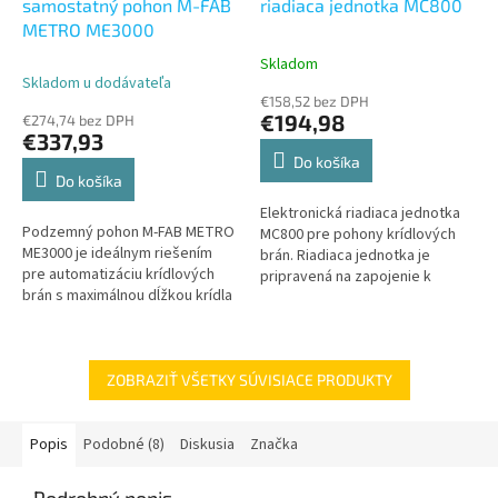
samostatný pohon M-FAB
riadiaca jednotka MC800
METRO ME3000
Skladom
Priemerné
Skladom u dodávateľa
hodnotenie
€158,52 bez DPH
produktu
€194,98
€274,74 bez DPH
je
€337,93
5,0
Do košíka
z
Do košíka
5
Elektronická riadiaca jednotka
hviezdičiek.
Podzemný pohon M-FAB METRO
MC800 pre pohony krídlových
ME3000 je ideálnym riešením
brán. Riadiaca jednotka je
pre automatizáciu krídlových
pripravená na zapojenie k
brán s maximálnou dĺžkou krídla
zariadeniam patriacim do
do 3,5 metra. Tento model
systému Opera a systému
ponúka kombináciu
BlueBus.
diskrétneho...
ZOBRAZIŤ VŠETKY SÚVISIACE PRODUKTY
Popis
Podobné (8)
Diskusia
Značka
Podrobný popis