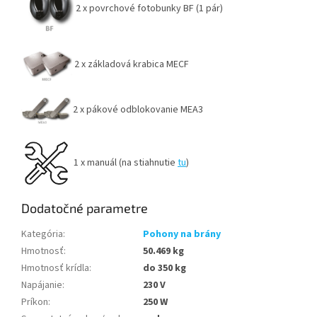
2 x povrchové fotobunky BF (1 pár)
2 x základová krabica MECF
2 x pákové odblokovanie MEA3
1 x manuál (na stiahnutie
tu
)
Dodatočné parametre
Kategória
:
Pohony na brány
Hmotnosť
:
50.469 kg
Hmotnosť krídla
:
do 350 kg
Napájanie
:
230 V
Príkon
:
250 W