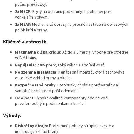
počas prevádzky.
2x MECF:
Kryty na ochranu podzemných pohonov pred
vonkajšími vplyvmi.
2x MEA3:
Mechanické dorazy na presné nastavenie dorazových
polôh krídla brány.
Kľúčové vlastnosti:
Maximálna dĺžka krídla:
Až do 3,5 metra, vhodné pre stredne
veľké brány.
Napájanie:
230V pre vysoký výkon a spoľahlivosť.
Podzemná inštalácia:
Nenápadná montáž, ktorá zachováva
estetický vzhľad brány a okolia.
Bezpečnostné prvky:
Fotobunky chránia používateľov aj
samotnú bránu pred poškodeniami.
Odolnosť:
Vysokokvalitné komponenty odolné voči
poveternostným podmienkam a korózii.
Výhody:
Diskrétny dizajn:
Podzemné pohony sú úplne skryté a
nenarúšajú vzhľad brány.