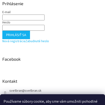
ä
Prihlásenie
t
E-mail
i
e
Heslo
PRIHLÁSIŤ SA
Nová registrácia
Zabudnuté heslo
Facebook
Kontakt
svetbran
@
svetbran.sk
+421 902 440 150
Používame súbory cookie, aby sme vám umožnili pohodlné
https://www.facebook.com/profile.php?id=100088877723722