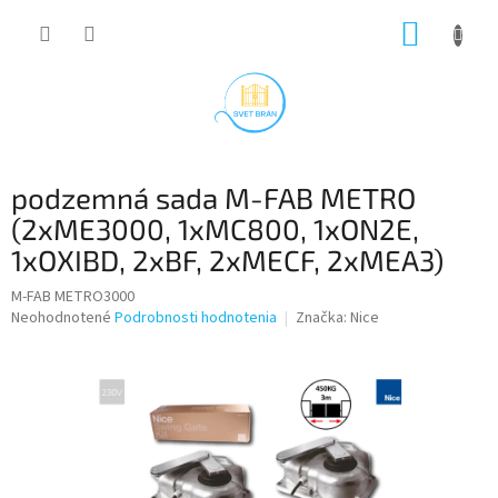
Prejsť
NÁKUP
na
obsah
KOŠÍK
podzemná sada M-FAB METRO
(2xME3000, 1xMC800, 1xON2E,
1xOXIBD, 2xBF, 2xMECF, 2xMEA3)
M-FAB METRO3000
Priemerné
Neohodnotené
Podrobnosti hodnotenia
Značka:
Nice
hodnotenie
produktu
je
0,0
z
5
hviezdičiek.