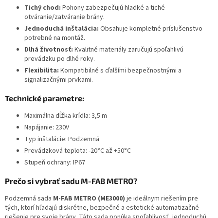
Tichý chod:
Pohony zabezpečujú hladké a tiché
otváranie/zatváranie brány.
Jednoduchá inštalácia:
Obsahuje kompletné príslušenstvo
potrebné na montáž.
Dlhá životnosť:
Kvalitné materiály zaručujú spoľahlivú
prevádzku po dlhé roky.
Flexibilita:
Kompatibilné s ďalšími bezpečnostnými a
signalizačnými prvkami.
Technické parametre:
Maximálna dĺžka krídla: 3,5 m
Napájanie: 230V
Typ inštalácie: Podzemná
Prevádzková teplota: -20°C až +50°C
Stupeň ochrany: IP67
Prečo si vybrať sadu M-FAB METRO?
Podzemná sada
M-FAB METRO (ME3000)
je ideálnym riešením pre
tých, ktorí hľadajú diskrétne, bezpečné a estetické automatizačné
riešenie pre svoje brány. Táto sada ponúka spoľahlivosť, jednoduchú