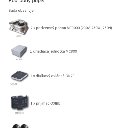
Sada obsahuje:
2 x podzemný pohon ME3000 (230V, 250W, 250N)
1 x riadiaca jednotka MC800
1 x diaľkový ovládač ON2E
1 x prijímač OXIBD