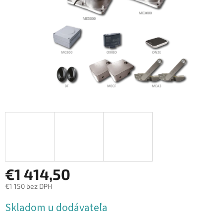
€1 414,50
€1 150 bez DPH
Jednotková
Skladom u dodávateľa
cena: