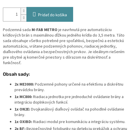
Pridať do košíka
Podzemná sada
M-FAB METRO
je navrhnutá pre automatizáciu
krídlových brán s maximálnou dĺžkou jedného krídla do 3,5 metra. Táto
sada obsahuje všetko potrebné pre spoľahlivú, bezpečnú a estetickú
automatizáciu, vrátane podzemných pohonov, riadiacej jednotky,
diaľkového ovládania a bezpečnostných prvkov. Je ideálnym riešením
pre obytné aj komerčné priestory s dôrazom na diskrétnosť a
funkčnosť.
Obsah sady:
2x ME3000:
Podzemné pohony určené na efektívnu a diskrétnu
prevádzku brány.
1x MC800:
Riadiaca jednotka pre jednoduché ovládanie brány a
integráciu doplnkových funkcií.
1x ON2E:
Dvojkanálový diaľkový ovládač na pohodlné ovládanie
brány.
1x OXIBD:
Riadiaci modul pre komunikáciu a integráciu systému.
2x BF:
Bezpečnostné fotobunky na detekciu prekážok a ochranu