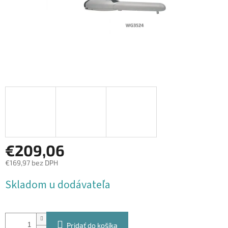
€209,06
€169,97 bez DPH
Jednotková
Skladom u dodávateľa
cena:
Pridať do košíka