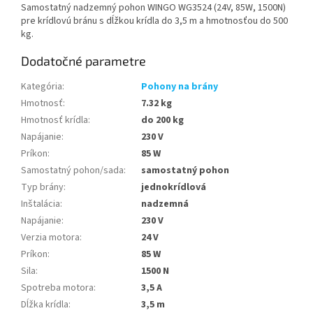
Samostatný nadzemný pohon WINGO WG3524 (24V, 85W, 1500N)
pre krídlovú bránu s dĺžkou krídla do 3,5 m a hmotnosťou do 500
kg.
Dodatočné parametre
Kategória
:
Pohony na brány
Hmotnosť
:
7.32 kg
Hmotnosť krídla
:
do 200 kg
Napájanie
:
230 V
Príkon
:
85 W
Samostatný pohon/sada
:
samostatný pohon
Typ brány
:
jednokrídlová
Inštalácia
:
nadzemná
Napájanie
:
230 V
Verzia motora
:
24 V
Príkon
:
85 W
Sila
:
1500 N
Spotreba motora
:
3,5 A
Dĺžka krídla
:
3,5 m