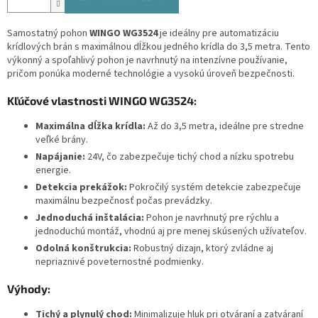
Samostatný pohon
WINGO WG3524
je ideálny pre automatizáciu
krídlových brán s maximálnou dĺžkou jedného krídla do 3,5 metra. Tento
výkonný a spoľahlivý pohon je navrhnutý na intenzívne používanie,
pričom ponúka moderné technológie a vysokú úroveň bezpečnosti.
Kľúčové vlastnosti WINGO WG3524:
Maximálna dĺžka krídla:
Až do 3,5 metra, ideálne pre stredne
veľké brány.
Napájanie:
24V, čo zabezpečuje tichý chod a nízku spotrebu
energie.
Detekcia prekážok:
Pokročilý systém detekcie zabezpečuje
maximálnu bezpečnosť počas prevádzky.
Jednoduchá inštalácia:
Pohon je navrhnutý pre rýchlu a
jednoduchú montáž, vhodnú aj pre menej skúsených užívateľov.
Odolná konštrukcia:
Robustný dizajn, ktorý zvládne aj
nepriaznivé poveternostné podmienky.
Výhody:
Tichý a plynulý chod:
Minimalizuje hluk pri otváraní a zatváraní