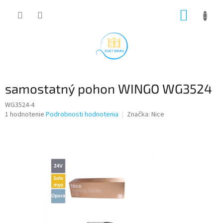
Prejsť
NÁKUP
na
obsah
KOŠÍK
samostatný pohon WINGO WG3524
WG3524-4
Priemerné
1 hodnotenie
Podrobnosti hodnotenia
Značka:
Nice
hodnotenie
produktu
je
5,0
z
5
hviezdičiek.