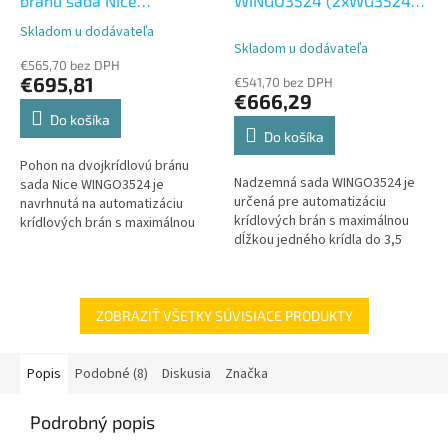
bránu sada Nice
WINGO3524 (2xWG3524,
WINGO3524 (2xWG3524,
1xMC424R10, 2xINTI2,
Skladom u dodávateľa
Priemerné
1xMC424R10, 2xINTI2,
2xEPM)
Skladom u dodávateľa
hodnotenie
2xEPM, 1xELDC)
€565,70 bez DPH
produktu
€695,81
€541,70 bez DPH
je
€666,29
3,3
Do košíka
z
Do košíka
5
Pohon na dvojkrídlovú bránu
hviezdičiek.
Nadzemná sada WINGO3524 je
sada Nice WINGO3524 je
určená pre automatizáciu
navrhnutá na automatizáciu
krídlových brán s maximálnou
krídlových brán s maximálnou
dĺžkou jedného krídla do 3,5
dĺžkou jedného krídla do 3,5
metra. Táto sada obsahuje
metra. Táto kompletne
výkonné nadzemné pohony,
vybavená sada...
riadiacu...
ZOBRAZIŤ VŠETKY SÚVISIACE PRODUKTY
Popis
Podobné (8)
Diskusia
Značka
Podrobný popis