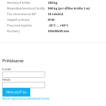
Hmotnosť krídla
:
200 kg
Maximálna hmotnosť krídla
:
500 kg (pri dĺžke krídla 1 m)
Čas otvorenia na 90º
:
38 sekúnd
Stupeň ochrany
:
IP44
Pracovná teplota
:
-20°C ... +50°C
Rozmery
:
920x98x95 mm
Z
á
p
ä
Prihlásenie
t
E-mail
i
e
Heslo
PRIHLÁSIŤ SA
Nová registrácia
Zabudnuté heslo