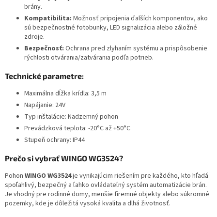
brány.
Kompatibilita:
Možnosť pripojenia ďalších komponentov, ako
sú bezpečnostné fotobunky, LED signalizácia alebo záložné
zdroje.
Bezpečnosť:
Ochrana pred zlyhaním systému a prispôsobenie
rýchlosti otvárania/zatvárania podľa potrieb.
Technické parametre:
Maximálna dĺžka krídla: 3,5 m
Napájanie: 24V
Typ inštalácie: Nadzemný pohon
Prevádzková teplota: -20°C až +50°C
Stupeň ochrany: IP44
Prečo si vybrať WINGO WG3524?
Pohon
WINGO WG3524
je vynikajúcim riešením pre každého, kto hľadá
spoľahlivý, bezpečný a ľahko ovládateľný systém automatizácie brán.
Je vhodný pre rodinné domy, menšie firemné objekty alebo súkromné
pozemky, kde je dôležitá vysoká kvalita a dlhá životnosť.