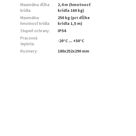
Maximálna dĺžka
2,4 m (hmotnosť
krídla
:
krídla 160 kg)
Maximálna
250 kg (pri dĺžke
hmotnosť krídla
:
krídla 1,5 m)
Stupeň ochrany
:
IP54
Pracovná
-20°C ... +50°C
teplota
:
Rozmery
:
180x252x290 mm