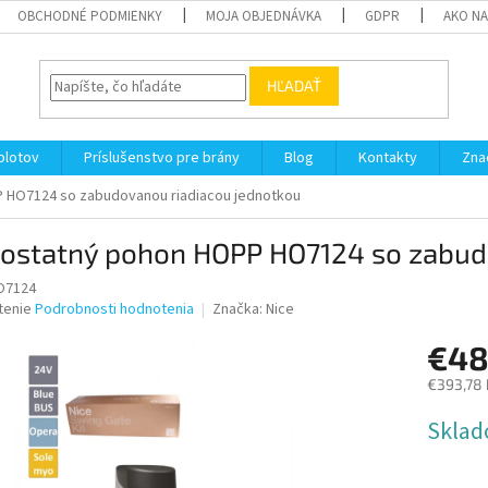
OBCHODNÉ PODMIENKY
MOJA OBJEDNÁVKA
GDPR
AKO N
HĽADAŤ
plotov
Príslušenstvo pre brány
Blog
Kontakty
Zna
 HO7124 so zabudovanou riadiacou jednotkou
ostatný pohon HOPP HO7124 so zabudo
O7124
né
tenie
Podrobnosti hodnotenia
Značka:
Nice
nie
€48
u
€393,78
Jednotk
Sklad
cena:
iek.