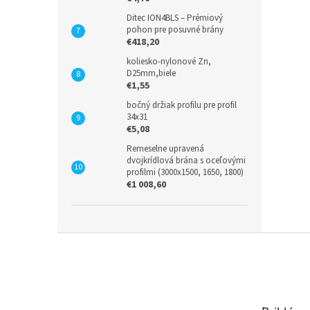
Ditec ION4BLS – Prémiový
pohon pre posuvné brány
€418,20
koliesko-nylonové Zn,
D25mm,biele
€1,55
bočný držiak profilu pre profil
34x31
€5,08
Remeselne upravená
dvojkrídlová brána s oceľovými
profilmi (3000x1500, 1650, 1800)
€1 008,60
Z
á
p
ä
t