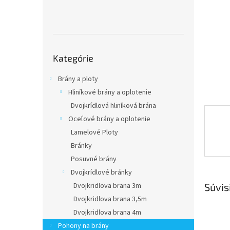
Preskočiť
Kategórie
kategórie
Brány a ploty
Hliníkové brány a oplotenie
Dvojkrídlová hliníková brána
Oceľové brány a oplotenie
Lamelové Ploty
Bránky
Posuvné brány
Dvojkrídlové bránky
Súvis
Dvojkridlova brana 3m
Dvojkridlova brana 3,5m
Dvojkridlova brana 4m
Pohony na brány