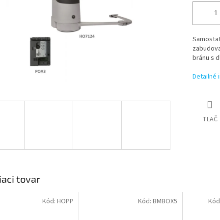
Samostat
zabudova
bránu s d
Detailné 
TLAČ
iaci tovar
Kód:
HOPP
Kód:
BMBOX5
Kód