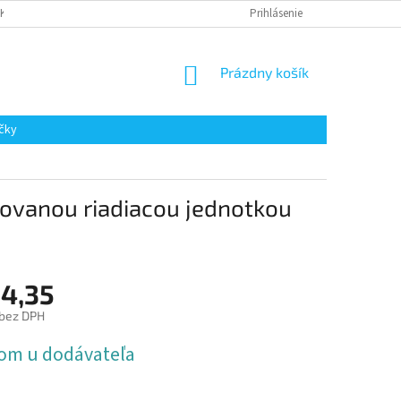
AKUPOVAŤ
Prihlásenie
NÁKUPNÝ
Prázdny košík
KOŠÍK
čky
vanou riadiacou jednotkou
4,35
 bez DPH
ová
om u dodávateľa