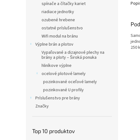
Popi
spínače a čítačky kariet
riadiace jednotky
ozubené hrebene
Pod
ostatné príslušenstvo
Samo
Wifi modul na bránu
jedn
Výplne brán a plotov
250 
Vypaľované a dizajnové plechy na
brány a ploty – Široká ponuka
hliníkove výplne
ocelové plotové lamely
pozinkované oceľové lamely
pozinkované U profily
Príslušenstvo pre brány
Značky
Top 10 produktov