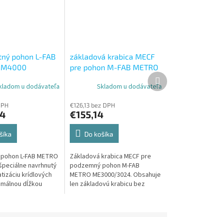
ný pohon L-FAB
základová krabica MECF
BM4000
pre pohon M-FAB METRO
Ďalší
ME3000/3024
produkt
kladom u dodávateľa
Skladom u dodávateľa
DPH
€126,13 bez DPH
24
€155,14
šíka
Do košíka
pohon L-FAB METRO
Základová krabica MECF pre
špeciálne navrhnutý
podzemný pohon M-FAB
tizáciu krídlových
METRO ME3000/3024. Obsahuje
imálnou dĺžkou
len základovú krabicu bez
dla až do 4 metrov.
pohonu.
el kombinuje
,...