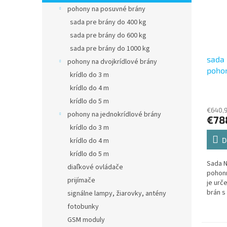
pohony na posuvné brány
sada pre brány do 400 kg
sada pre brány do 600 kg
sada pre brány do 1000 kg
sada
pohony na dvojkrídlové brány
pohon
krídlo do 3 m
brán
krídlo do 4 m
(1xHO
krídlo do 5 m
1xHO
€640,9
pohony na jednokrídlové brány
1xOX
€78
1xEL
krídlo do 3 m
D
krídlo do 4 m
krídlo do 5 m
Sada 
diaľkové ovládače
pohonm
prijímače
je urč
brán s
signálne lampy, žiarovky, antény
do 2,4
fotobunky
pohon
GSM moduly
zabudo