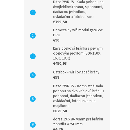
Ditec PWR 25 – Sada pohonu na
dvojkrídlovú bránu, s pohonmi,
riadiacou jednotkou,
ovládačmi a fotobunkami
€799,50
Univerzálny wifi modul gateBox
PRO
€90
Ľavá dosková bránka s pevným
oceľovým profilom (900x1500,
1650, 1800)
€450,93
Gatebox - WiFi ovládač brány
€58
Ditec PWR 25 – Kompletná sada
pohonu na dvojkrídlovú bránu s
pohonmi, riadiacou jednotkou,
ovládačmi, fotobunkami a
majákom
€825,50
doraz 197x30x40mm pre bránku
z profilu 40x40 mm
€4,76