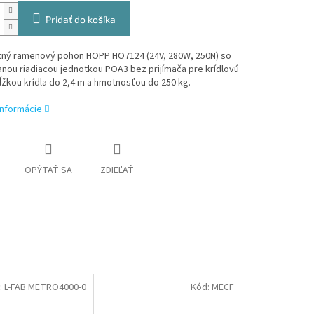
Pridať do košíka
ný ramenový pohon HOPP HO7124 (24V, 280W, 250N) so
nou riadiacou jednotkou POA3 bez prijímača pre krídlovú
ĺžkou krídla do 2,4 m a hmotnosťou do 250 kg.
informácie
OPÝTAŤ SA
ZDIEĽAŤ
:
L-FAB METRO4000-0
Kód:
MECF