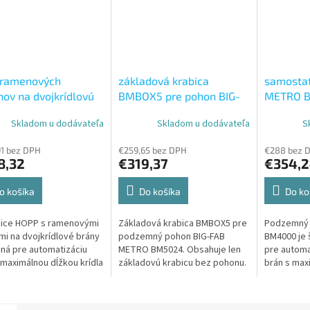
 ramenových
základová krabica
samostat
ov na dvojkrídlovú
BMBOX5 pre pohon BIG-
METRO 
u Nice HOPP
FAB METRO BM5024
Skladom u dodávateľa
Skladom u dodávateľa
S
7124 s POA3,
7224, 2xMYGO4,
1 bez DPH
€259,65 bez DPH
€288 bez 
IBD, 2xEPMB,
8,32
€319,37
€354,
DC)
o košíka
Do košíka
Do ko
Nice HOPP s ramenovými
Základová krabica BMBOX5 pre
Podzemný 
i na dvojkrídlové brány
podzemný pohon BIG-FAB
BM4000 je 
ená pre automatizáciu
METRO BM5024. Obsahuje len
pre automa
 maximálnou dĺžkou krídla
základovú krabicu bez pohonu.
brán s max
 m. Obsahuje jeden
jedného krí
 HO7124 so
Tento mod
vanou...
spoľahlivosť