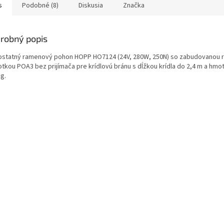
s
Podobné (8)
Diskusia
Značka
robný popis
statný ramenový pohon HOPP HO7124 (24V, 280W, 250N) so zabudovanou r
otkou POA3 bez prijímača pre krídlovú bránu s dĺžkou krídla do 2,4 m a hm
kg.