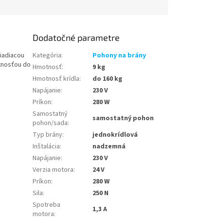
Dodatočné parametre
iadiacou
Kategória
:
Pohony na brány
otnosťou do
Hmotnosť
:
9 kg
Hmotnosť krídla
:
do 160 kg
Napájanie
:
230 V
Príkon
:
280 W
Samostatný
samostatný pohon
pohon/sada
:
Typ brány
:
jednokrídlová
Inštalácia
:
nadzemná
Napájanie
:
230 V
Verzia motora
:
24 V
Príkon
:
280 W
Sila
:
250 N
Spotreba
1,3 A
motora
: