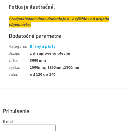
Fotka je ilustračná.
Predpokladaná doba dodania je 6 - 8 týždňov od prijatia
objednávky.
Dodatočné parametre
Kategória
:
Brány a ploty
Dizajn
:
z dizajnového plechu
šírka
:
3000 mm
výška
:
1500mm, 1650mm,1800mm
váha
:
od 120 do 140
Z
á
p
ä
Prihlásenie
t
E-mail
i
e