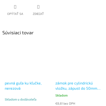
OPÝTAŤ SA
ZDIEĽAŤ
Súvisiaci tovar
pevná guľa ku kľučke,
zámok pre cylindrickú
nerezová
vložku, zápust do 50mm
jakla, rozteč 90mm
Skladom
Priemerné
Skladom u dodávateľa
hodnotenie
€8,61 bez DPH
produktu