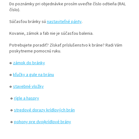
Do poznámky pri objednávke prosím uveďte číslo odtieňa (RAL
číslo).
Súčasťou bránky sú
nastaviteľné pánty
.
Kovanie, zámok a fab nie je súčasťou balenia.
Potrebujete poradiť? Získať príslušenstvo k bráne? Radi Vám
poskytneme pomocnú ruku.
⇒
zámok do bránky
⇒
kľučky a gule na bránu
⇒
stavebné vložky
⇒
rígle a haspry
⇒
stredové dorazy krídlových brán
⇒
pohony pre dvojkrídlové brány