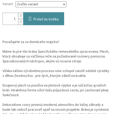
Variant
Pridať do košíka
Považujete sa za domáceho majstra?
Máme tu pre Vás bránu špecifického remeselného spracovania. Plech,
ktorý obsahuje sa väčšinou reže na požadované rozmery pomocou
špecializovaných nástrojov, akými sú rezacie stroje.
Vďaka nášmu výrobnému procesu sme schopní zaistiť odolné výrobky
s dlhou životnosťou - pre tých, ktorým záleží na kvalite.
Dizajnový plech sa používa na plotové výplne a je súčasťou aj našich
brán. Atraktívna forma oživí Vašu príjazdovú cestu, pri zachovaní plnej
funkčnosti.
Dekoratívne vzory prinesú modernú atmosféru do Vašej záhrady a
bude tak radosť pracovať opäť na novom projekte. Brána je vyrobená