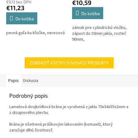
€10,59
€9,13 bez DPH
je
€11,23
5,0
Do košíka
z
Do košíka
5
zámok pre cylindrickú vložku,
hviezdičiek.
pevná guľa ku kľučke, nerezová
zápust do 50mm jakla, rozteč
90mm,
ZOBRAZIŤ VŠETKY SÚVISIACE PRODUKTY
Popis
Diskusia
Podrobný popis
Lamelová dvojkrídlová brána je vyrobená z jaklu 70x34x55x2mm a
z dizajnového plechu.
Brána je ošetrená práškovým lakovaním (komaxit), ktorý
zaručuje dlhú životnosť.