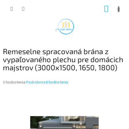
Prejsť
NÁKUP
na
obsah
KOŠÍK
Remeselne spracovaná brána z
vypaľovaného plechu pre domácich
majstrov (3000x1500, 1650, 1800)
Priemerné
3 hodnotenia
Podrobnosti hodnotenia
hodnotenie
produktu
je
4,3
z
5
hviezdičiek.