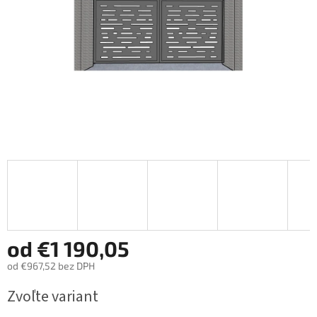
od
€1 190,05
od
€967,52
bez DPH
Jednotková
Zvoľte variant
cena: