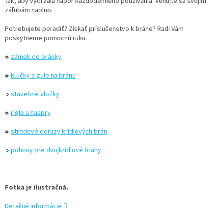
tak, aby vydržala nápor každodenného používania. Venujte sa svojim
záľubám naplno.
Potrebujete poradiť? Získať príslušenstvo k bráne? Radi Vám
poskytneme pomocnú ruku.
⇒
zámok do bránky
⇒
kľučky a gule na bránu
⇒
stavebné vložky
⇒
rígle a haspry
⇒
stredové dorazy krídlových brán
⇒
pohony pre dvojkrídlové brány
Fotka je ilustračná.
Detailné informácie