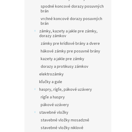
spodné koncové dorazy posuvných
brán
vrchné koncové dorazy posuvných
brán
zámky, kazety a jakle pre zámky,
dorazy zámkov
zámky pre krídlové brány a dvere
hákové zámky pre posuvné brány
kazety a jakle pre zámky
dorazy a protikusy zámkov
elektrozámky
kľučky a gule
haspry, rígľe, pákové uzávery
rígľe a haspry
pákové uzávery
stavebné vložky
stavebné vložky mosadzné
stavebné vložky niklové