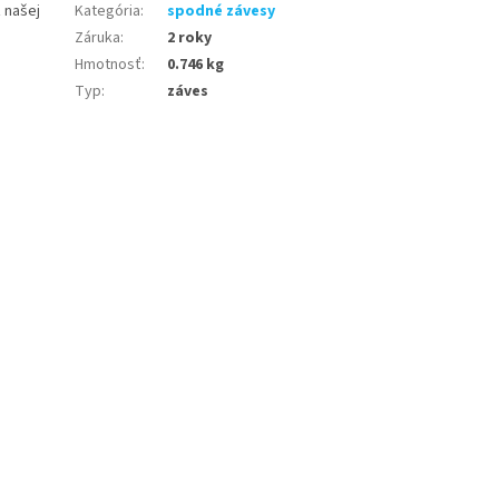
 našej
Kategória
:
spodné závesy
Záruka
:
2 roky
Hmotnosť
:
0.746 kg
Typ
:
záves