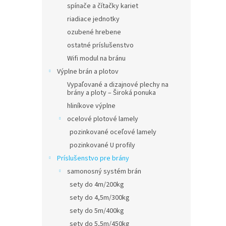
spínače a čítačky kariet
riadiace jednotky
ozubené hrebene
ostatné príslušenstvo
Wifi modul na bránu
Výplne brán a plotov
Vypaľované a dizajnové plechy na
brány a ploty – Široká ponuka
hliníkove výplne
ocelové plotové lamely
pozinkované oceľové lamely
pozinkované U profily
Príslušenstvo pre brány
samonosný systém brán
sety do 4m/200kg
sety do 4,5m/300kg
sety do 5m/400kg
sety do 5,5m/450kg