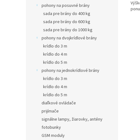
Výšk
pohony na posuvné brány
ponu
sada pre brány do 400 kg
sada pre brány do 600 kg
sada pre brány do 1000 kg
pohony na dvojkrídlové brány
krídlo do 3 m
krídlo do 4 m
krídlo do 5 m
pohony na jednokrídlové brány
krídlo do 3 m
krídlo do 4 m
krídlo do 5 m
diaľkové ovládače
prijímače
signálne lampy, žiarovky, antény
fotobunky
GSM moduly