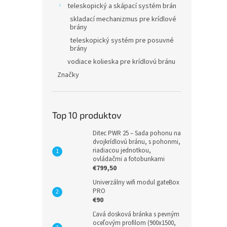
teleskopický a skápací systém brán
skladací mechanizmus pre krídlové
brány
teleskopický systém pre posuvné
brány
vodiace kolieska pre krídlovú bránu
Značky
Top 10 produktov
Ditec PWR 25 – Sada pohonu na
dvojkrídlovú bránu, s pohonmi,
riadiacou jednotkou,
ovládačmi a fotobunkami
€799,50
Univerzálny wifi modul gateBox
PRO
€90
Ľavá dosková bránka s pevným
oceľovým profilom (900x1500,