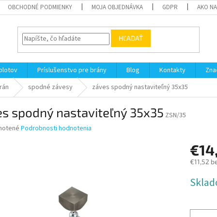
OBCHODNÉ PODMIENKY
MOJA OBJEDNÁVKA
GDPR
AKO N
HĽADAŤ
plotov
Príslušenstvo pre brány
Blog
Kontakty
Zna
rán
spodné závesy
záves spodný nastaviteľný 35x35
es spodný nastaviteľný 35x35
ZSN/35
né
notené
Podrobnosti hodnotenia
nie
€14
u
€11,52 b
Jednotk
Sklad
cena:
iek.