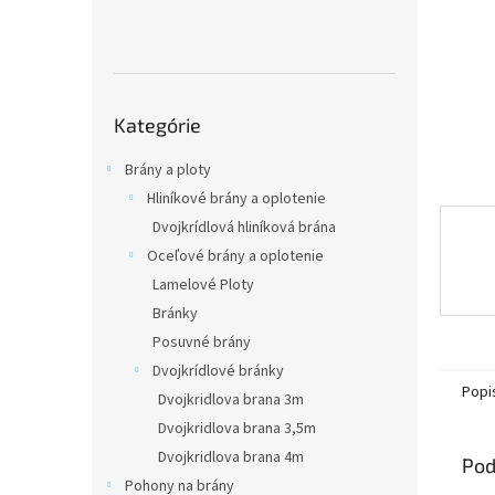
Preskočiť
Kategórie
kategórie
Brány a ploty
Hliníkové brány a oplotenie
Dvojkrídlová hliníková brána
Oceľové brány a oplotenie
Lamelové Ploty
Bránky
Posuvné brány
Dvojkrídlové bránky
Popi
Dvojkridlova brana 3m
Dvojkridlova brana 3,5m
Dvojkridlova brana 4m
Pod
Pohony na brány