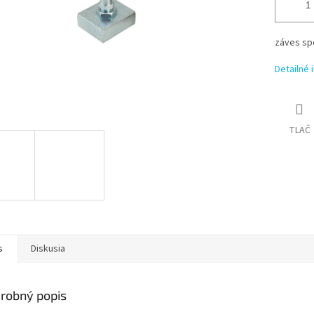
záves sp
Detailné 
TLAČ
s
Diskusia
robný popis