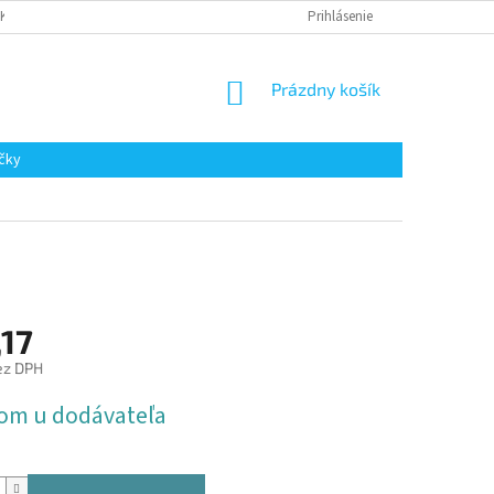
AKUPOVAŤ
Prihlásenie
NÁKUPNÝ
Prázdny košík
KOŠÍK
čky
,17
ez DPH
ová
om u dodávateľa