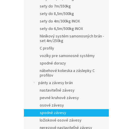
sety do 7m/550kg
sety do 8,5m/500kg
sety do 4m/300kg INOX
sety do 6,5m/500kg INOX
hliníkový systém samonosných brán -
set 4m/250kg
C profily
vozíky pre samonosné systémy
spodné dorazy
nábehové kolieska a záslepky C
profilov
pánty a závesy brán
nastaviteľné závesy
pevné kruhové závesy
osové závesy
spodné závesy
ložiskové osové závesy
nerezové nastaviteľné závesy