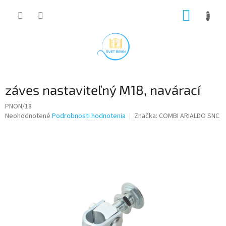
Prejsť
NÁKUP
na
obsah
KOŠÍK
záves nastaviteľný M18, navárací
PNON/18
Priemerné
Neohodnotené
Podrobnosti hodnotenia
Značka:
COMBI ARIALDO SNC
hodnotenie
produktu
je
0,0
z
5
hviezdičiek.