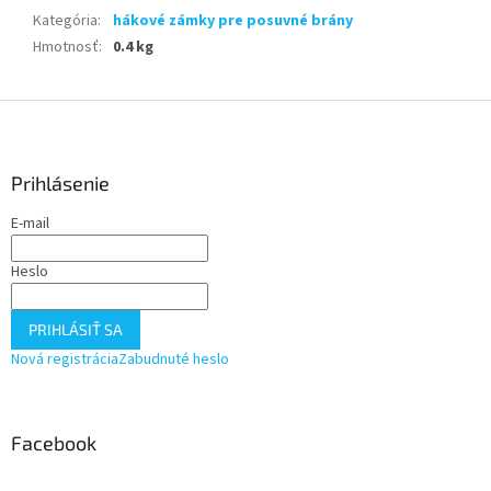
Kategória
:
hákové zámky pre posuvné brány
Hmotnosť
:
0.4 kg
Z
á
p
ä
Prihlásenie
t
E-mail
i
e
Heslo
PRIHLÁSIŤ SA
Nová registrácia
Zabudnuté heslo
Facebook