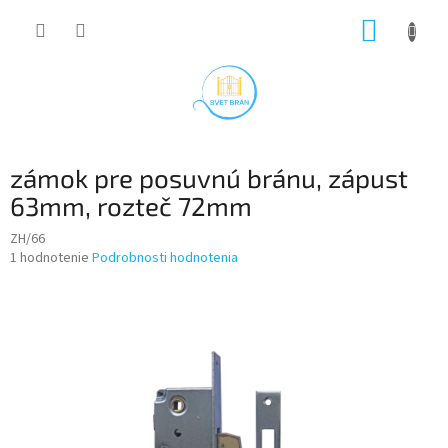
Prejsť
NÁKUP
na
obsah
KOŠÍK
zámok pre posuvnú bránu, zápust
63mm, rozteč 72mm
ZH/66
Priemerné
1 hodnotenie
Podrobnosti hodnotenia
hodnotenie
produktu
je
5,0
z
5
hviezdičiek.