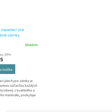
 zapadací pre
ebné zámky
Skladom
bez DPH
75
o košíka
cí plech pre zámky je
nutnou súčasťou každých
 Vyrobený z kvalitného a
ho materiálu, poskytuje
ivotnosť, spoľahlivosť a
nú bezpečnosť
ania.