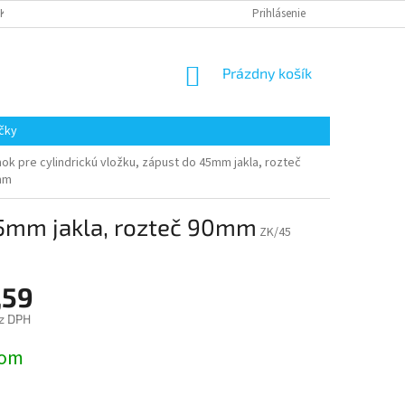
AKUPOVAŤ
Prihlásenie
NÁKUPNÝ
Prázdny košík
KOŠÍK
čky
ok pre cylindrickú vložku, zápust do 45mm jakla, rozteč
mm
45mm jakla, rozteč 90mm
ZK/45
,59
z DPH
ová
dom