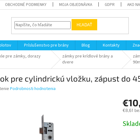
OBCHODNÉ PODMIENKY
MOJA OBJEDNÁVKA
GDPR
AKO N
HĽADAŤ
plotov
Príslušenstvo pre brány
Blog
Kontakty
Zna
kle pre zámky, dorazy
zámky pre krídlové brány a
zám
dvere
90
k pre cylindrickú vložku, zápust do 
né
tenie
Podrobnosti hodnotenia
nie
€10
u
€8,61 be
Jednotk
Skla
cena:
iek.