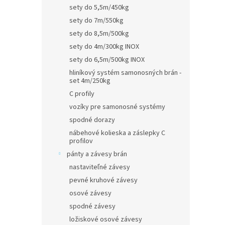
sety do 5,5m/450kg
sety do 7m/550kg
sety do 8,5m/500kg
sety do 4m/300kg INOX
sety do 6,5m/500kg INOX
hliníkový systém samonosných brán -
set 4m/250kg
C profily
vozíky pre samonosné systémy
spodné dorazy
nábehové kolieska a záslepky C
profilov
pánty a závesy brán
nastaviteľné závesy
pevné kruhové závesy
osové závesy
spodné závesy
ložiskové osové závesy