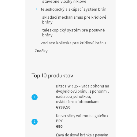
stavebné vložky niklové
teleskopický a skápací systém brán
skladací mechanizmus pre krídlové
brány
teleskopický systém pre posuvné
brány
vodiace kolieska pre krídlovú bránu
Značky
Top 10 produktov
Ditec PWR 25 – Sada pohonu na
dvojkrídlovú bránu, s pohonmi,
riadiacou jednotkou,
ovládačmi a fotobunkami
€799,50
Univerzálny wifi modul gateBox
PRO
€90
Ľavá dosková bránka s pevným