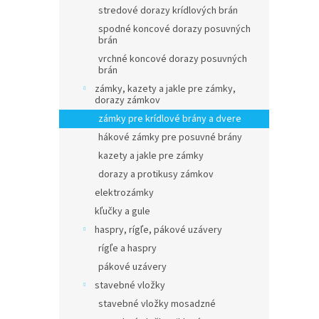
stredové dorazy krídlových brán
spodné koncové dorazy posuvných
brán
vrchné koncové dorazy posuvných
brán
zámky, kazety a jakle pre zámky,
dorazy zámkov
zámky pre krídlové brány a dvere
hákové zámky pre posuvné brány
kazety a jakle pre zámky
dorazy a protikusy zámkov
elektrozámky
kľučky a gule
haspry, rígľe, pákové uzávery
rígľe a haspry
pákové uzávery
stavebné vložky
stavebné vložky mosadzné