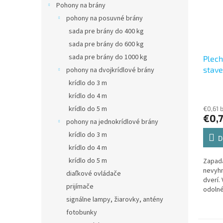
Pohony na brány
pohony na posuvné brány
sada pre brány do 400 kg
sada pre brány do 600 kg
sada pre brány do 1000 kg
Plech
stav
pohony na dvojkrídlové brány
krídlo do 3 m
krídlo do 4 m
krídlo do 5 m
€0,61 
€0,
pohony na jednokrídlové brány
krídlo do 3 m
D
krídlo do 4 m
krídlo do 5 m
Zapada
nevyh
diaľkové ovládače
dverí.
prijímače
odolné
dlhú ž
signálne lampy, žiarovky, antény
zvýše
fotobunky
uzamyk