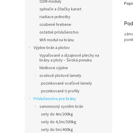
GSM moduly
Popi
spínače a čítačky kariet
riadiace jednotky
Pod
ozubené hrebene
ostatné príslušenstvo
zámo
poni
Wifi modul na bránu
Výplne brán a plotov
Vypaľované a dizajnové plechy na
brány a ploty – Široká ponuka
hliníkove výplne
ocelové plotové lamely
pozinkované oceľové lamely
pozinkované U profily
Príslušenstvo pre brány
samonosný systém brán
sety do 4m/200kg
sety do 4,5m/300kg
sety do 5m/400kg