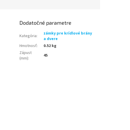
Dodatočné parametre
zámky pre krídlové brány
Kategória
:
a dvere
Hmotnosť
:
0.52 kg
Zápust
45
(mm)
: