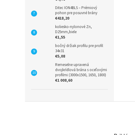
Ditec ION4BLS – Prémiový
pohon pre posuvné brány
€418,20
koliesko-nylonové Zn,
D25mm,biele
€1,55
bočný držiak profilu pre profil
34x31
€5,08
Remeselne upravená
dvojkrídlová brána s oceľovými
profilmi (3000x1500, 1650, 1800)
€1 008,60
Z
á
p
ä
t