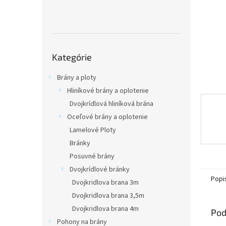
Preskočiť
Kategórie
kategórie
Brány a ploty
Hliníkové brány a oplotenie
Dvojkrídlová hliníková brána
Oceľové brány a oplotenie
Lamelové Ploty
Bránky
Posuvné brány
Dvojkrídlové bránky
Popi
Dvojkridlova brana 3m
Dvojkridlova brana 3,5m
Dvojkridlova brana 4m
Pod
Pohony na brány