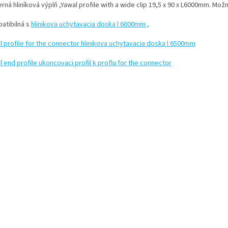
rná hliníková výplň ,Yawal profile with a wide clip 19,5 x 90 x L6000mm. Mo
atibilná s
hlinikova uchytavacia doska l 6000mm ,
l profile for the connector hlinikova uchytavacia doska l 6500mm
 end profile ukoncovaci profil k proflu for the connector