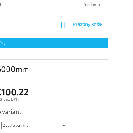
AKUPOVAŤ
Prihlásenie
NÁKUPNÝ
Prázdny košík
KOŠÍK
čky
x L6000mm
€100,22
8
bez DPH
ová
 variant