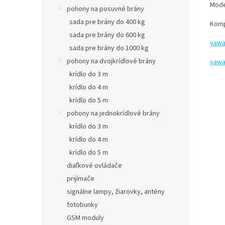
Mode
pohony na posuvné brány
sada pre brány do 400 kg
Komp
sada pre brány do 600 kg
yawa
sada pre brány do 1000 kg
pohony na dvojkrídlové brány
yawal
krídlo do 3 m
krídlo do 4 m
krídlo do 5 m
pohony na jednokrídlové brány
krídlo do 3 m
krídlo do 4 m
krídlo do 5 m
diaľkové ovládače
prijímače
signálne lampy, žiarovky, antény
fotobunky
GSM moduly