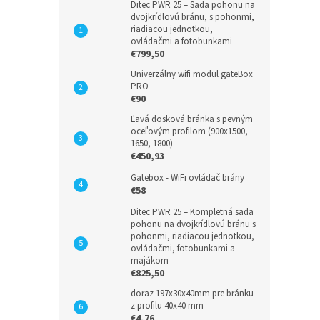
Ditec PWR 25 – Sada pohonu na
dvojkrídlovú bránu, s pohonmi,
riadiacou jednotkou,
ovládačmi a fotobunkami
€799,50
Univerzálny wifi modul gateBox
PRO
€90
Ľavá dosková bránka s pevným
oceľovým profilom (900x1500,
1650, 1800)
€450,93
Gatebox - WiFi ovládač brány
€58
Ditec PWR 25 – Kompletná sada
pohonu na dvojkrídlovú bránu s
pohonmi, riadiacou jednotkou,
ovládačmi, fotobunkami a
majákom
€825,50
doraz 197x30x40mm pre bránku
z profilu 40x40 mm
€4,76