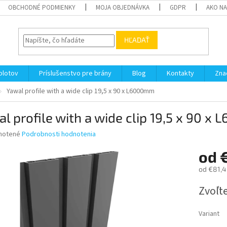
OBCHODNÉ PODMIENKY
MOJA OBJEDNÁVKA
GDPR
AKO N
HĽADAŤ
plotov
Príslušenstvo pre brány
Blog
Kontakty
Zna
Yawal profile with a wide clip 19,5 x 90 x L6000mm
l profile with a wide clip 19,5 x 90 
né
notené
Podrobnosti hodnotenia
nie
od
u
od
€81,4
Jednotk
Zvoľte
cena:
iek.
Variant