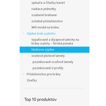
spínače a čítačky kariet
riadiace jednotky
ozubené hrebene
ostatné príslušenstvo
Wifi modul na bránu
Výplne brán a plotov
Vypaľované a dizajnové plechy na
brány a ploty – Široká ponuka
hliníkove výplne
ocelové plotové lamely
pozinkované oceľové lamely
pozinkované U profily
Príslušenstvo pre brány
Značky
Top 10 produktov