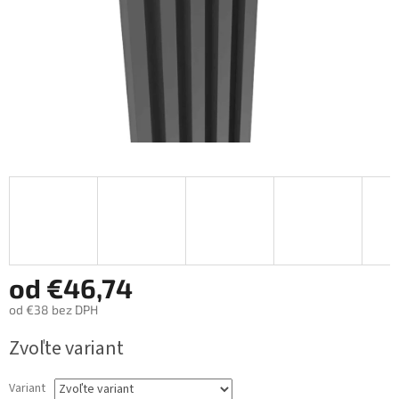
od
€46,74
od
€38
bez DPH
Jednotková
Zvoľte variant
cena:
Variant