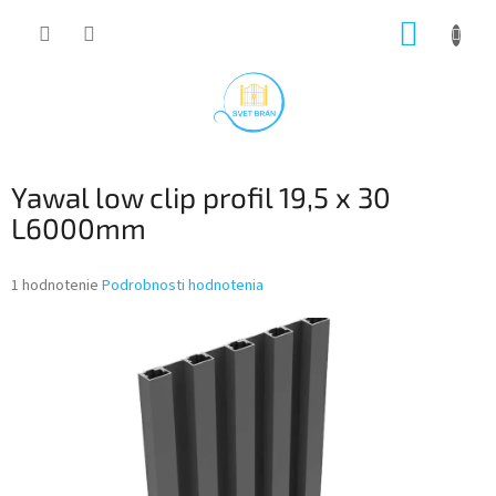
Prejsť
NÁKUP
na
obsah
KOŠÍK
Yawal low clip profil 19,5 x 30
L6000mm
Priemerné
1 hodnotenie
Podrobnosti hodnotenia
hodnotenie
produktu
je
5,0
z
5
hviezdičiek.