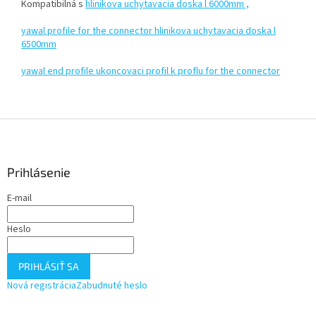
Kompatibilná s
hlinikova uchytavacia doska l 6000mm ,
yawal profile for the connector hlinikova uchytavacia doska l
6500mm
yawal end profile ukoncovaci profil k proflu for the connector
Z
á
p
ä
Prihlásenie
t
E-mail
i
e
Heslo
PRIHLÁSIŤ SA
Nová registrácia
Zabudnuté heslo