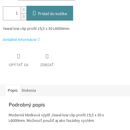
Pridať do košíka
Yawal low clip profil 19,5 x 30 L6000mm
Detailné informácie
OPÝTAŤ SA
ZDIEĽAŤ
Popis
Diskusia
Podrobný popis
Moderná hliníková výplň ,Yawal low clip profil 19,5 x 30 x
L6000mm. Možnosť použiť aj ako fasádny systém.