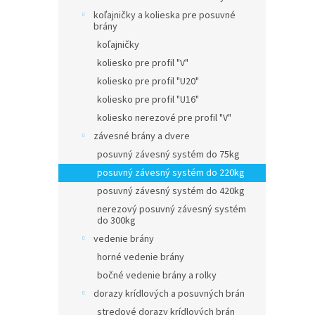
koľajničky a kolieska pre posuvné
brány
koľajničky
koliesko pre profil "V"
koliesko pre profil "U20"
koliesko pre profil "U16"
koliesko nerezové pre profil "V"
závesné brány a dvere
posuvný závesný systém do 75kg
posuvný závesný systém do 220kg
posuvný závesný systém do 420kg
nerezový posuvný závesný systém
do 300kg
vedenie brány
horné vedenie brány
bočné vedenie brány a rolky
dorazy krídlových a posuvných brán
stredové dorazy krídlových brán