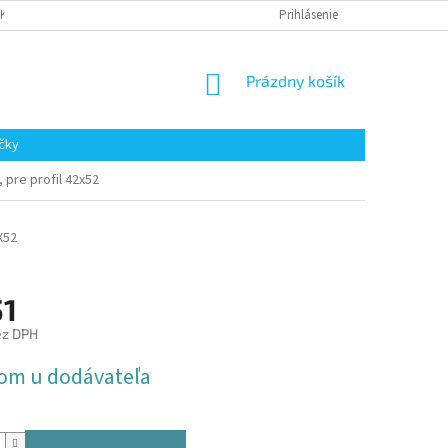
AKUPOVAŤ
Prihlásenie
NÁKUPNÝ
Prázdny košík
KOŠÍK
čky
, pre profil 42x52
X52
51
ez DPH
ová
om u dodávateľa