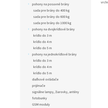
vrchn
pohony na posuvné brány
sada pre brány do 400 kg
sada pre brány do 600 kg
sada pre brány do 1000 kg
pohony na dvojkrídlové brány
krídlo do 3 m
krídlo do 4 m
krídlo do 5 m
pohony na jednokrídlové brány
krídlo do 3 m
krídlo do 4 m
krídlo do 5 m
diaľkové ovládače
prijímače
signálne lampy, žiarovky, antény
fotobunky
GSM moduly