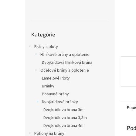
Preskočiť
Kategórie
kategórie
Brány a ploty
Hliníkové brány a oplotenie
Dvojkrídlová hliníková brána
Oceľové brány a oplotenie
Lamelové Ploty
Bránky
Posuvné brány
Dvojkrídlové bránky
Popi
Dvojkridlova brana 3m
Dvojkridlova brana 3,5m
Dvojkridlova brana 4m
Pod
Pohony na brány