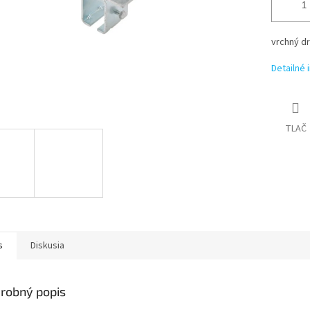
vrchný dr
Detailné 
TLAČ
s
Diskusia
robný popis