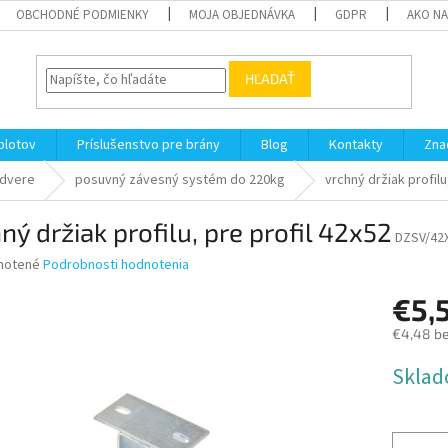
OBCHODNÉ PODMIENKY
MOJA OBJEDNÁVKA
GDPR
AKO N
HĽADAŤ
plotov
Príslušenstvo pre brány
Blog
Kontakty
Zna
 dvere
posuvný závesný systém do 220kg
vrchný držiak profilu
ný držiak profilu, pre profil 42x52
DZSV/42
né
notené
Podrobnosti hodnotenia
nie
€5,
u
€4,48 b
Jednotk
Sklad
cena:
iek.