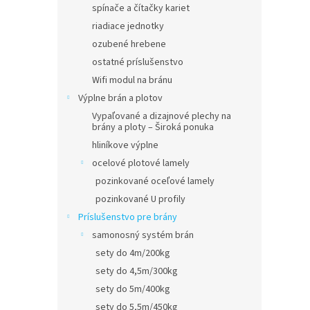
spínače a čítačky kariet
riadiace jednotky
ozubené hrebene
ostatné príslušenstvo
Wifi modul na bránu
Výplne brán a plotov
Vypaľované a dizajnové plechy na
brány a ploty – Široká ponuka
hliníkove výplne
ocelové plotové lamely
pozinkované oceľové lamely
pozinkované U profily
Príslušenstvo pre brány
samonosný systém brán
sety do 4m/200kg
sety do 4,5m/300kg
sety do 5m/400kg
sety do 5,5m/450kg