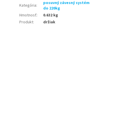
posuvný závesný systém
Kategória
:
do 220kg
Hmotnosť
:
0.632 kg
Produkt
:
držiak