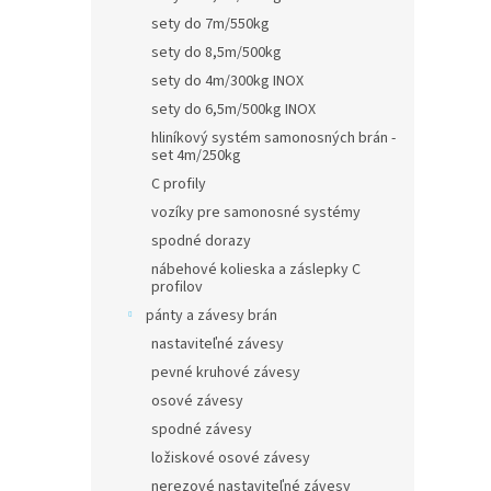
sety do 7m/550kg
sety do 8,5m/500kg
sety do 4m/300kg INOX
sety do 6,5m/500kg INOX
hliníkový systém samonosných brán -
set 4m/250kg
C profily
vozíky pre samonosné systémy
spodné dorazy
nábehové kolieska a záslepky C
profilov
pánty a závesy brán
nastaviteľné závesy
pevné kruhové závesy
osové závesy
spodné závesy
ložiskové osové závesy
nerezové nastaviteľné závesy