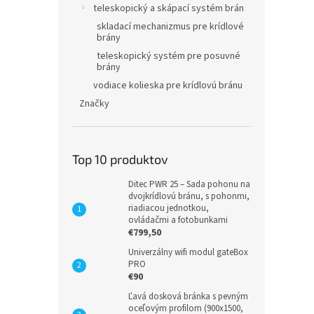
teleskopický a skápací systém brán
skladací mechanizmus pre krídlové
brány
teleskopický systém pre posuvné
brány
vodiace kolieska pre krídlovú bránu
Značky
Top 10 produktov
Ditec PWR 25 – Sada pohonu na
dvojkrídlovú bránu, s pohonmi,
riadiacou jednotkou,
ovládačmi a fotobunkami
€799,50
Univerzálny wifi modul gateBox
PRO
€90
Ľavá dosková bránka s pevným
oceľovým profilom (900x1500,