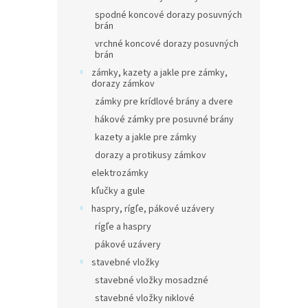
spodné koncové dorazy posuvných
brán
vrchné koncové dorazy posuvných
brán
zámky, kazety a jakle pre zámky,
dorazy zámkov
zámky pre krídlové brány a dvere
hákové zámky pre posuvné brány
kazety a jakle pre zámky
dorazy a protikusy zámkov
elektrozámky
kľučky a gule
haspry, rígľe, pákové uzávery
rígľe a haspry
pákové uzávery
stavebné vložky
stavebné vložky mosadzné
stavebné vložky niklové