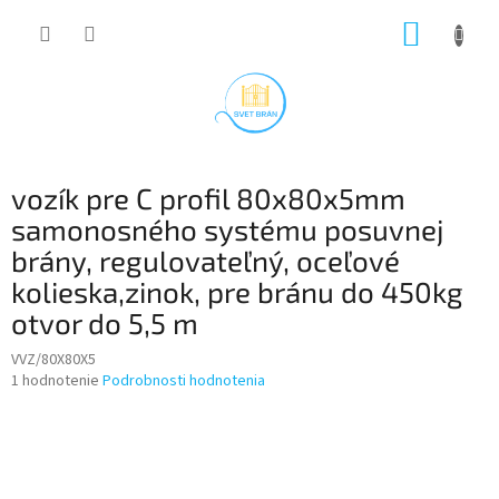
Prejsť
NÁKUP
na
obsah
KOŠÍK
vozík pre C profil 80x80x5mm
samonosného systému posuvnej
brány, regulovateľný, oceľové
kolieska,zinok, pre bránu do 450kg
otvor do 5,5 m
VVZ/80X80X5
Priemerné
1 hodnotenie
Podrobnosti hodnotenia
hodnotenie
produktu
je
5,0
z