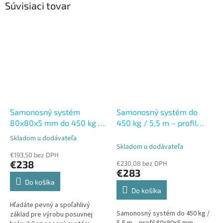
Súvisiaci tovar
Samonosný systém
Samonosný systém do
80x80x5 mm do 450 kg /
450 kg / 5,5 m – profil
5,5 m – Fe sada
80×80×5 mm,
Skladom u dodávateľa
Priemerné
pozinkovaný
Skladom u dodávateľa
hodnotenie
€193,50 bez DPH
produktu
€238
€230,08 bez DPH
je
€283
5,0
Do košíka
z
Do košíka
5
Hľadáte pevný a spoľahlivý
hviezdičiek.
Samonosný systém do 450 kg /
základ pre výrobu posuvnej
5,5 m – profil 80×80×5 mm,