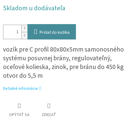
Jednotková
Skladom u dodávateľa
cena:
Pridať do košíka
vozík pre C profil 80x80x5mm samonosného
systému posuvnej brány, regulovateľný,
oceľové kolieska, zinok, pre bránu do 450 kg
otvor do 5,5 m
Detailné informácie
OPÝTAŤ SA
ZDIEĽAŤ