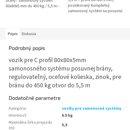
brány? Samonosný systém
pozinkovaný Kompletný
80x80x5 mm do 450 kg / 5,5 m –
samonosný systém na posuvnú
Fe sada je ideálnym riešením
bránu bez koľajnice určený pre
pre samonosné
brány do hmotnosti 450 kg a
(bezkoľajnicové) posuvné...
maximálnej...
Popis
Diskusia
Podrobný popis
vozík pre C profil 80x80x5mm
samonosného systému posuvnej brány,
regulovateľný, oceľové kolieska, zinok, pre
bránu do 450 kg otvor do 5,5 m
Dodatočné parametre
Kategória
:
vozíky pre samonosné systémy
Hmotnosť
:
6.5 kg
Maximálna šírka prejazdu
5,5
(m)
: