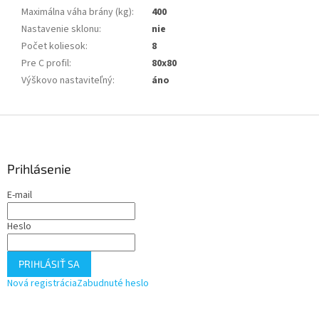
Maximálna váha brány (kg)
:
400
Nastavenie sklonu
:
nie
Počet koliesok
:
8
Pre C profil
:
80x80
Výškovo nastaviteľný
:
áno
Z
á
p
ä
Prihlásenie
t
E-mail
i
e
Heslo
PRIHLÁSIŤ SA
Nová registrácia
Zabudnuté heslo