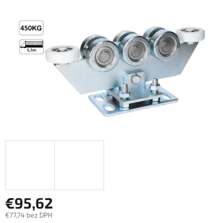
5
hviezdičiek.
€95,62
€77,74 bez DPH