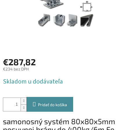
€287,82
€234 bez DPH
Jednotková
Skladom u dodávateľa
cena:
Pridať do košíka
samonosný systém 80x80x5mm
posuvnej brány do 400kg/6m Fe