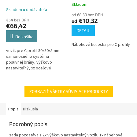
samonosného systému
Skladom
Priemerné
posuvnej brány, výškovo
Skladom u dodávateľa
hodnotenie
nastaviteľný, 9x oceľové
od €8,39 bez DPH
produktu
€10,32
€54 bez DPH
od
koliesko s ložiskom do
je
€66,42
5,0
420kg/6,5m
DETAIL
z
Do košíka
5
Nábehové kolieska pre C profily
hviezdičiek.
vozík pre C profil 80x80x5mm
samonosného systému
posuvnej brány, výškovo
nastaviteľný, 9x oceľové
koliesko s ložiskom do
420kg/6,5m
ZOBRAZIŤ VŠETKY SÚVISIACE PRODUKTY
Popis
Diskusia
Podrobný popis
sada pozostáva z 2x výškovo nastaviteľný vozík, 1x nábehové