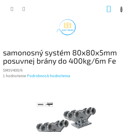
Prejsť
NÁKUP
na
obsah
KOŠÍK
samonosný systém 80x80x5mm
posuvnej brány do 400kg/6m Fe
SMSV400/6
Priemerné
1 hodnotenie
Podrobnosti hodnotenia
hodnotenie
produktu
je
5,0
z
5
hviezdičiek.