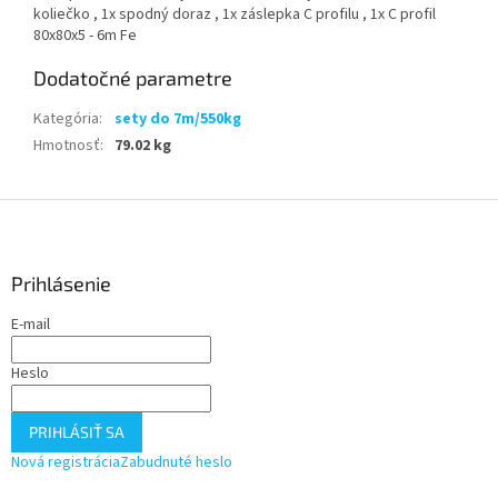
koliečko , 1x spodný doraz , 1x záslepka C profilu , 1x C profil
80x80x5 - 6m Fe
Dodatočné parametre
Kategória
:
sety do 7m/550kg
Hmotnosť
:
79.02 kg
Z
á
p
ä
Prihlásenie
t
E-mail
i
e
Heslo
PRIHLÁSIŤ SA
Nová registrácia
Zabudnuté heslo