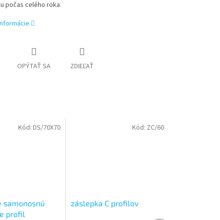
u počas celého roka.
informácie
OPÝTAŤ SA
ZDIEĽAŤ
Kód:
DS/70X70
Kód:
ZC/60
e samonosnú
záslepka C profilov
e profil