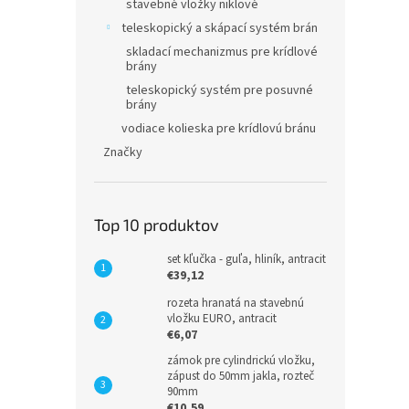
stavebné vložky niklové
teleskopický a skápací systém brán
skladací mechanizmus pre krídlové
brány
teleskopický systém pre posuvné
brány
vodiace kolieska pre krídlovú bránu
Značky
Top 10 produktov
set kľučka - guľa, hliník, antracit
€39,12
rozeta hranatá na stavebnú
vložku EURO, antracit
€6,07
zámok pre cylindrickú vložku,
zápust do 50mm jakla, rozteč
90mm
€10,59