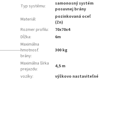
samonosný systém
Typ systému
:
posuvnej brány
pozinkovaná oceľ
Materiál
:
(Zn)
Rozmer profilu
:
70x70x4
Dĺžka
:
6m
Maximálna
hmotnosť
300 kg
brány
:
Maximálna šírka
4,5 m
prejazdu
:
vozíky
:
výškovo nastaviteľné