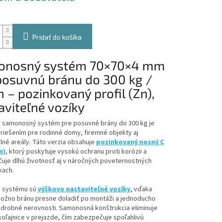
Pridať do košíka
onosný systém 70×70×4 mm
posuvnú bránu do 300 kg /
m – pozinkovaný profil (Zn),
aviteľné vozíky
 samonosný systém pre posuvné brány do 300 kg je
riešením pre rodinné domy, firemné objekty aj
né areály. Táto verzia obsahuje
pozinkovaný nosný C
n)
, ktorý poskytuje vysokú ochranu proti korózii a
uje dlhú životnosť aj v náročných poveternostných
ach.
 systému sú
výškovo nastaviteľné vozíky
, vďaka
ožno bránu presne doladiť po montáži a jednoducho
 drobné nerovnosti. Samonosná konštrukcia eliminuje
oľajnice v prejazde, čím zabezpečuje spoľahlivú