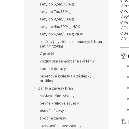
✔ No
sety do 5,5m/450kg
✔ Pr
✔ Po
sety do 7m/550kg
✔ Vý
sety do 8,5m/500kg
✔ Pe
sety do 4m/300kg INOX
✔ Ti
✔ Be
sety do 6,5m/500kg INOX
✔ Mi
hliníkový systém samonosných brán -
set 4m/250kg
C profily
📦 
vozíky pre samonosné systémy
spodné dorazy
nábehové kolieska a záslepky C
profilov
pánty a závesy brán
nastaviteľné závesy
pevné kruhové závesy
osové závesy
spodné závesy
🏗 
ložiskové osové závesy