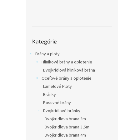
hviezdič
Preskočiť
Kategórie
kategórie
Brány a ploty
Hliníkové brány a oplotenie
Dvojkrídlová hliníková brána
Oceľové brány a oplotenie
Lamelové Ploty
Bránky
Posuvné brány
Dvojkrídlové bránky
Dvojkridlova brana 3m
Dvojkridlova brana 3,5m
Dvojkridlova brana 4m