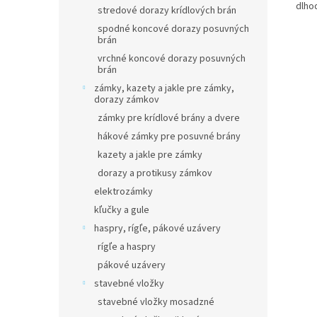
dlho
stredové dorazy krídlových brán
spodné koncové dorazy posuvných
brán
vrchné koncové dorazy posuvných
brán
zámky, kazety a jakle pre zámky,
dorazy zámkov
zámky pre krídlové brány a dvere
hákové zámky pre posuvné brány
kazety a jakle pre zámky
dorazy a protikusy zámkov
elektrozámky
kľučky a gule
haspry, rígľe, pákové uzávery
rígľe a haspry
pákové uzávery
stavebné vložky
stavebné vložky mosadzné