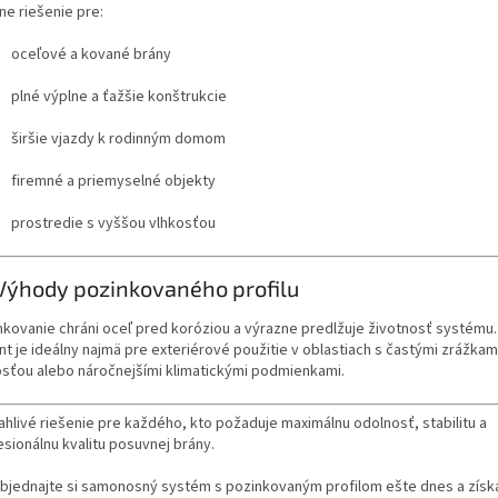
ne riešenie pre:
oceľové a kované brány
plné výplne a ťažšie konštrukcie
širšie vjazdy k rodinným domom
firemné a priemyselné objekty
prostredie s vyššou vlhkosťou
Výhody pozinkovaného profilu
nkovanie chráni oceľ pred koróziou a výrazne predlžuje životnosť systému
nt je ideálny najmä pre exteriérové použitie v oblastiach s častými zrážkam
osťou alebo náročnejšími klimatickými podmienkami.
ahlivé riešenie pre každého, kto požaduje maximálnu odolnosť, stabilitu a
esionálnu kvalitu posuvnej brány.
bjednajte si samonosný systém s pozinkovaným profilom ešte dnes a získ