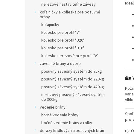
Ideál
nerezové nastaviteľné závesy
koľajničky a kolieska pre posuvné
brány
koľajničky
koliesko pre profil "V"
koliesko pre profil "U20"
koliesko pre profil "U16"
koliesko nerezové pre profil "V"
závesné brány a dvere
posuvný závesný systém do 75kg
🏡 
posuvný závesný systém do 220kg
posuvný závesný systém do 420kg
Pozi
varia
nerezový posuvný závesný systém
do 300kg
vlhk
vedenie brány
Spoľ
horné vedenie brány
prof
bočné vedenie brány a rolky
dorazy krídlových a posuvných brán
👉 O