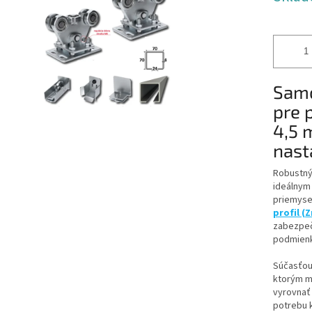
iek.
Sam
pre 
4,5 
nast
Robustný
ideálnym 
priemysel
profil (Z
zabezpeč
podmienk
Súčasťou
ktorým m
vyrovnať
potrebu k