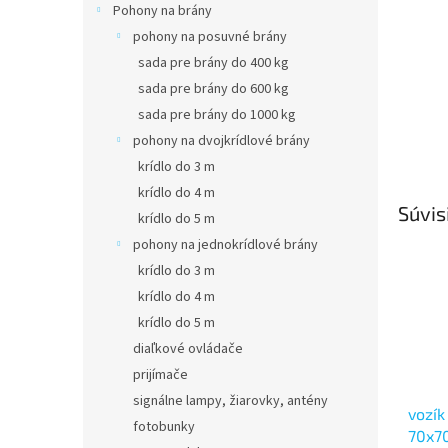
Pohony na brány
pohony na posuvné brány
sada pre brány do 400 kg
sada pre brány do 600 kg
sada pre brány do 1000 kg
pohony na dvojkrídlové brány
krídlo do 3 m
krídlo do 4 m
Súvis
krídlo do 5 m
pohony na jednokrídlové brány
krídlo do 3 m
krídlo do 4 m
krídlo do 5 m
diaľkové ovládače
prijímače
signálne lampy, žiarovky, antény
vozík
fotobunky
70x7