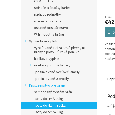
GSM moduly
samo
spínače a čítačky kariet
Priem
posuv
hodno
nasta
riadiace jednotky
€34,61
produ
sklon
ozubené hrebene
€42
je
kolie
5,0
ostatné príslušenstvo
z
D
Wifi modul na bránu
5
Výplne brán a plotov
hviezd
vozík 
Vypaľované a dizajnové plechy na
samon
brány a ploty – Široká ponuka
posuv
hliníkove výplne
nastav
sklonu
ocelové plotové lamely
ložis
pozinkované oceľové lamely
pozinkované U profily
Popi
Príslušenstvo pre brány
samonosný systém brán
Pod
sety do 4m/200kg
sety do 4,5m/300kg
✅ 
sety do 5m/400kg