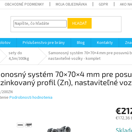
OBCHODNÉ PODMIENKY
MOJA OBJEDNÁVKA
GDPR
AKO N
HĽADAŤ
plotov
Príslušenstvo pre brány
Blog
Kontakty
Zna
sety do
Samonosný systém 70×70×4 mm pre posuvnú brán
4,5m/300kg
nastaviteľné vozíky - komplet
onosný systém 70×70×4 mm pre posuv
zinkovaný profil (Zn), nastaviteľné vo
5/200ZN
né
tenie
Podrobnosti hodnotenia
nie
€21
u
€172,36 
Jednotk
Sklad
cena: