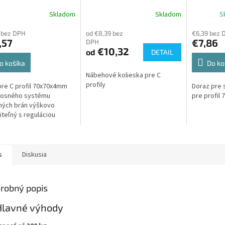
nosného systému
70x70x
Skladom
Skladom
S
erné
Priemerné
ných brán výškovo
tenie
hodnotenie
viteľný s reguláciou
 bez DPH
od €8,39 bez
€6,39 bez 
ktu
produktu
u, 5x oceľové
,57
€7,86
DPH
je
sko s ložiskom
€10,32
od
DETAIL
5,0
z
o košíka
Do ko
5
Nábehové kolieska pre C
ičiek.
hviezdičiek.
profily
pre C profil 70x70x4mm
Doraz pre 
osného systému
pre profil
ných brán výškovo
iteľný s reguláciou
, 5x oceľové koliesko s
kom
s
Diskusia
robný popis
Hlavné výhody