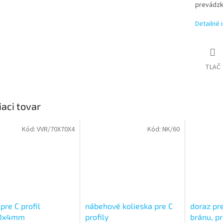
prevádzk
Detailné 
TLAČ
iaci tovar
Kód:
VVR/70X70X4
Kód:
NK/60
 pre C profil
nábehové kolieska pre C
doraz pr
0x4mm
profily
bránu, pr