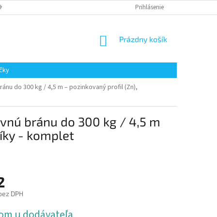
AKUPOVAŤ
Prihlásenie
NÁKUPNÝ
Prázdny košík
KOŠÍK
čky
u do 300 kg / 4,5 m – pozinkovaný profil (Zn),
nú bránu do 300 kg / 4,5 m
zíky - komplet
2
bez DPH
ová
om u dodávateľa