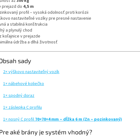
snosť až
300 kg
e prejazd do
4,5 m
zinkovaný profil – vysoká odolnosť proti korózii
škovo nastaviteľné vozíky pre presné nastavenie
vná a stabilná konštrukcia
chý a plynulý chod
z koľajnice v prejazde
nimálna údržba a dlhá životnosť
Obsah sady
2× výškovo nastaviteľný vozík
1× nábehové koliečko
1× spodný doraz
1× záslepka C profilu
1× nosný C profil
70×70×4 mm – dĺžka 6 m (Zn – pozinkovaný)
Pre aké brány je systém vhodný?