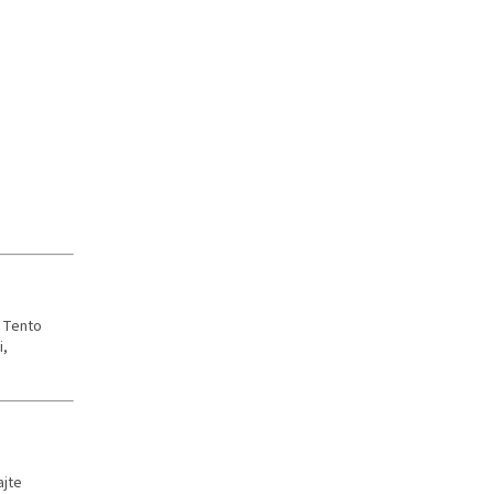
. Tento
i,
ajte