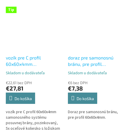
Tip
vozík pre C profil
doraz pre samonosnú
60x60x4mm
bránu, pre profil
samonosného systému
60x60x4mm
Skladom u dodávateľa
Skladom u dodávateľa
Priemerné
Priemerné
posuvnej brány,
hodnotenie
hodnotenie
pozinkovaný, 5x oceľové
€22,61 bez DPH
€6 bez DPH
produktu
produktu
€27,81
€7,38
koliesko s ložiskom
je
je
5,0
5,0
Do košíka
Do košíka
z
z
5
5
vozík pre C profil 60x60x4mm
Doraz pre samonosnú bránu,
hviezdičiek.
hviezdičiek.
samonosného systému
pre profil 60x60x4mm.
posuvnej brány, pozinkovaný,
5x oceľové koliesko s ložiskom