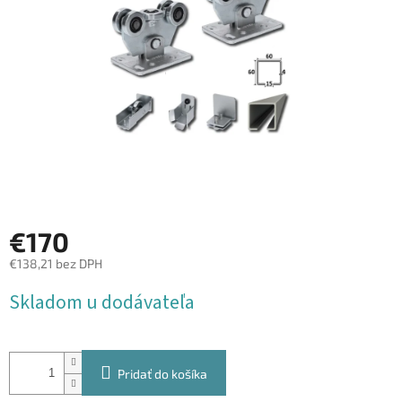
€170
€138,21 bez DPH
Jednotková
Skladom u dodávateľa
cena:
Pridať do košíka