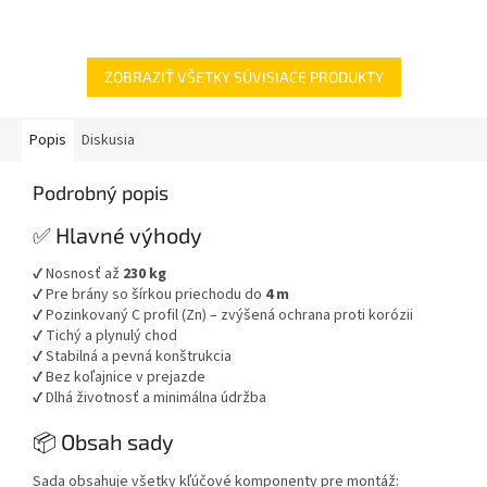
ZOBRAZIŤ VŠETKY SÚVISIACE PRODUKTY
Popis
Diskusia
Podrobný popis
✅ Hlavné výhody
✔ Nosnosť až
230 kg
✔ Pre brány so šírkou priechodu do
4 m
✔ Pozinkovaný C profil (Zn) – zvýšená ochrana proti korózii
✔ Tichý a plynulý chod
✔ Stabilná a pevná konštrukcia
✔ Bez koľajnice v prejazde
✔ Dlhá životnosť a minimálna údržba
📦 Obsah sady
Sada obsahuje všetky kľúčové komponenty pre montáž: