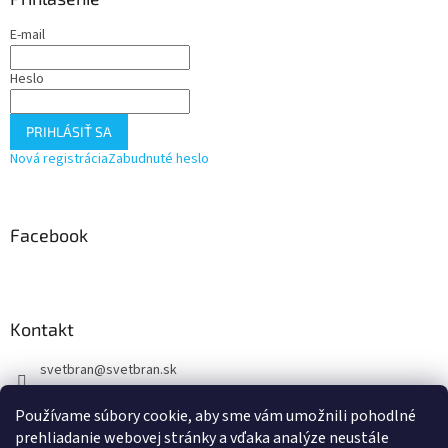
t
E-mail
i
e
Heslo
PRIHLÁSIŤ SA
Nová registrácia
Zabudnuté heslo
Facebook
Kontakt
svetbran
@
svetbran.sk
+421 902 440 150
Používame súbory cookie, aby sme vám umožnili pohodlné
https://www.facebook.com/profile.php?id=100088877723722
prehliadanie webovej stránky a vďaka analýze neustále