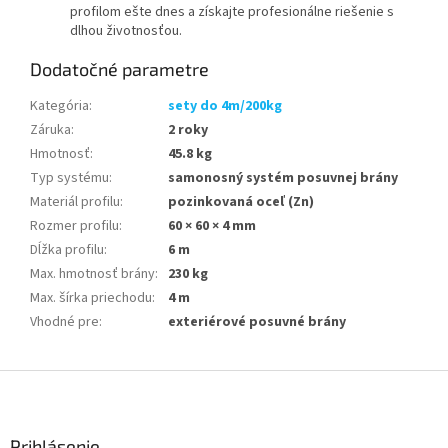
profilom ešte dnes a získajte profesionálne riešenie s
dlhou životnosťou.
Dodatočné parametre
Kategória
:
sety do 4m/200kg
Záruka
:
2 roky
Hmotnosť
:
45.8 kg
Typ systému
:
samonosný systém posuvnej brány
Materiál profilu
:
pozinkovaná oceľ (Zn)
Rozmer profilu
:
60 × 60 × 4 mm
Dĺžka profilu
:
6 m
Max. hmotnosť brány
:
230 kg
Max. šírka priechodu
:
4 m
Vhodné pre
:
exteriérové posuvné brány
Z
á
p
ä
Prihlásenie