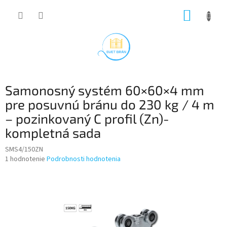
Prejsť
NÁKUP
na
obsah
KOŠÍK
Samonosný systém 60×60×4 mm
pre posuvnú bránu do 230 kg / 4 m
– pozinkovaný C profil (Zn)-
kompletná sada
SMS4/150ZN
Priemerné
1 hodnotenie
Podrobnosti hodnotenia
hodnotenie
produktu
je
5,0
z
5
hviezdičiek.