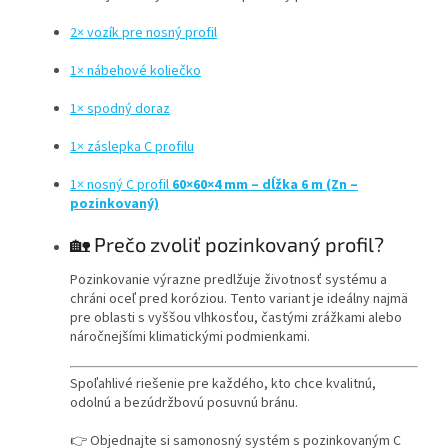
2× vozík pre nosný profil
1× nábehové koliečko
1× spodný doraz
1× záslepka C profilu
1× nosný C profil
60×60×4 mm – dĺžka 6 m (Zn –
pozinkovaný)
🏡 Prečo zvoliť pozinkovaný profil?
Pozinkovanie výrazne predlžuje životnosť systému a
chráni oceľ pred koróziou. Tento variant je ideálny najmä
pre oblasti s vyššou vlhkosťou, častými zrážkami alebo
náročnejšími klimatickými podmienkami.
Spoľahlivé riešenie pre každého, kto chce kvalitnú,
odolnú a bezúdržbovú posuvnú bránu.
👉 Objednajte si samonosný systém s pozinkovaným C