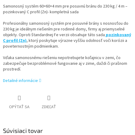
Samonosný systém 60×60×4 mm pre posuvnú bránu do 230 kg / 4 m –
pozinkovaný C profil (Zn)- kompletná sada
Profesionálny samonosný systém pre posuvné brány s nosnosťou do
230 kg je ideálnym riešením pre rodinné domy, firmy aj priemyselné
objekty. Oproti štandardnej Fe verzii obsahuje táto sada
pozinkovaný
C profil (Zn)
, ktorý poskytuje výrazne vyššiu odolnosť voči korózii a
poveternostným podmienkam.
Vďaka samonosnému riešeniu nepotrebujete koľajnicu v zemi, čo
zabezpečuje bezproblémové fungovanie aj v zime, daždi či prašnom
prostredí.
Detailné informácie
OPÝTAŤ SA
ZDIEĽAŤ
Súvisiaci tovar