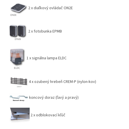
2 x diaľkový ovládač ON2E
2 x fotobunka EPMB
1 x signálna lampa ELDC
4 x ozubený hrebeň CREM-P (nylon-kov)
koncový doraz (ľavý a pravý)
2 x odblokovací kľúč