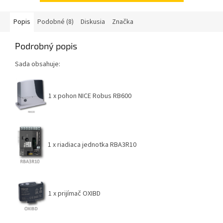
Popis
Podobné (8)
Diskusia
Značka
Podrobný popis
Sada obsahuje:
1 x pohon NICE Robus RB600
1 x riadiaca jednotka RBA3R10
1 x prijímač OXIBD