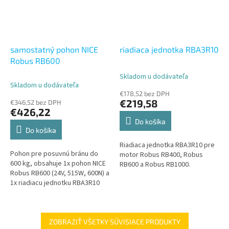
samostatný pohon NICE
riadiaca jednotka RBA3R10
Robus RB600
Skladom u dodávateľa
Priemerné
Skladom u dodávateľa
hodnotenie
€178,52 bez DPH
produktu
€219,58
€346,52 bez DPH
je
€426,22
5,0
Do košíka
z
Do košíka
5
Riadiaca jednotka RBA3R10 pre
hviezdičiek.
Pohon pre posuvnú bránu do
motor Robus RB400, Robus
600 kg, obsahuje 1x pohon NICE
RB600 a Robus RB1000.
Robus RB600 (24V, 515W, 600N) a
1x riadiacu jednotku RBA3R10
bez prijímača. Samostatný
pohon NICE Robus RB600 je...
ZOBRAZIŤ VŠETKY SÚVISIACE PRODUKTY