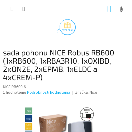
Prejsť
NÁKUP
na
obsah
KOŠÍK
sada pohonu NICE Robus RB600
(1xRB600, 1xRBA3R10, 1xOXIBD,
2xON2E, 2xEPMB, 1xELDC a
4xCREM-P)
NICE RB600-6
Priemerné
1 hodnotenie
Podrobnosti hodnotenia
Značka:
Nice
hodnotenie
produktu
je
5,0
z
5
hviezdičiek.