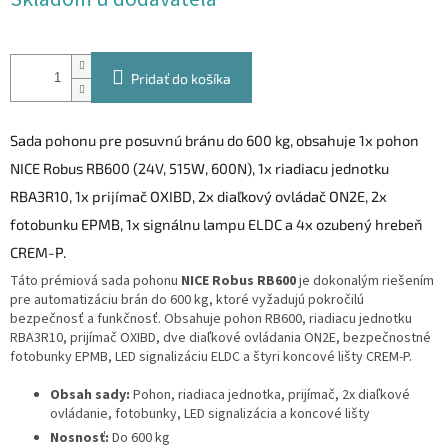
cena:
Pridať do košíka
Sada pohonu pre posuvnú bránu do 600 kg, obsahuje 1x pohon
NICE Robus RB600 (24V, 515W, 600N), 1x riadiacu jednotku
RBA3R10, 1x prijímač OXIBD, 2x diaľkový ovládač ON2E, 2x
fotobunku EPMB, 1x signálnu lampu ELDC a 4x ozubený hrebeň
CREM-P.
Táto prémiová sada pohonu
NICE Robus RB600
je dokonalým riešením
pre automatizáciu brán do 600 kg, ktoré vyžadujú pokročilú
bezpečnosť a funkčnosť. Obsahuje pohon RB600, riadiacu jednotku
RBA3R10, prijímač OXIBD, dve diaľkové ovládania ON2E, bezpečnostné
fotobunky EPMB, LED signalizáciu ELDC a štyri koncové lišty CREM-P.
Obsah sady:
Pohon, riadiaca jednotka, prijímač, 2x diaľkové
ovládanie, fotobunky, LED signalizácia a koncové lišty
Nosnosť:
Do 600 kg