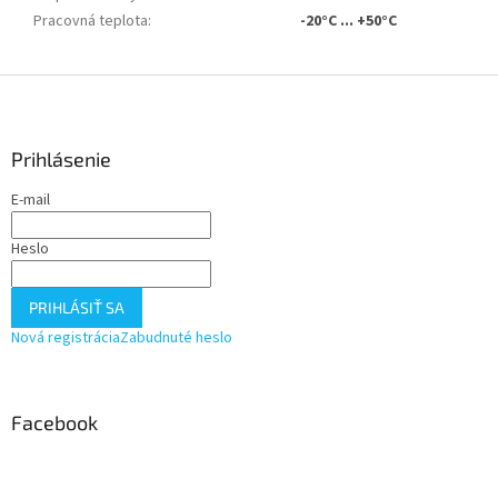
Pracovná teplota
:
-20°C ... +50°C
Z
á
p
ä
Prihlásenie
t
E-mail
i
e
Heslo
PRIHLÁSIŤ SA
Nová registrácia
Zabudnuté heslo
Facebook