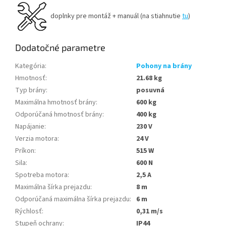
doplnky pre montáž + manuál (na stiahnutie
tu
)
Dodatočné parametre
Kategória
:
Pohony na brány
Hmotnosť
:
21.68 kg
Typ brány
:
posuvná
Maximálna hmotnosť brány
:
600 kg
Odporúčaná hmotnosť brány
:
400 kg
Napájanie
:
230 V
Verzia motora
:
24 V
Príkon
:
515 W
Sila
:
600 N
Spotreba motora
:
2,5 A
Maximálna šírka prejazdu
:
8 m
Odporúčaná maximálna šírka prejazdu
:
6 m
Rýchlosť
:
0,31 m/s
Stupeň ochrany
:
IP44