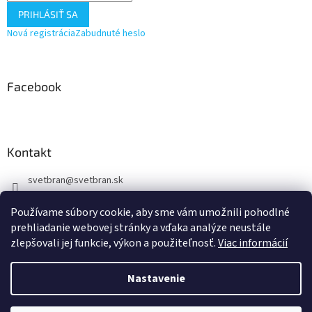
PRIHLÁSIŤ SA
Nová registrácia
Zabudnuté heslo
Facebook
Kontakt
svetbran
@
svetbran.sk
+421 902 440 150
Používame súbory cookie, aby sme vám umožnili pohodlné
https://www.facebook.com/profile.php?id=100088877723722
prehliadanie webovej stránky a vďaka analýze neustále
zlepšovali jej funkcie, výkon a použiteľnosť.
Viac informácií
Nastavenie
Vytvoril Shoptet