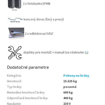
2 x fotobunka EPMB
koncový doraz (ľavý a pravý)
2 x odblokovací kľúč
doplnky pre montáž + manuál (na stiahnutie
tu
)
Dodatočné parametre
Kategória
:
Pohony na brány
Hmotnosť
:
15.625 kg
Typ brány
:
posuvná
Maximálna hmotnosť brány
:
600 kg
Odporúčaná hmotnosť brány
:
400 kg
Napájanie
:
230 V