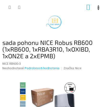
Prejsť
NÁKUP
na
obsah
KOŠÍK
sada pohonu NICE Robus RB600
(1xRB600, 1xRBA3R10, 1xOXIBD,
1xON2E a 2xEPMB)
NICE RB600-3
Priemerné
Neohodnotené
Podrobnosti hodnotenia
Značka:
Nice
hodnotenie
produktu
je
0,0
z
5
hviezdičiek.