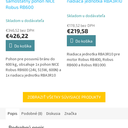
samostatný pohon NICE
riadiaca jednotka RBA3R10
Robus RB600
Skladom u dodávateľa
Priemerné
Skladom u dodávateľa
hodnotenie
€178,52 bez DPH
produktu
€219,58
€346,52 bez DPH
je
€426,22
5,0
Do košíka
z
Do košíka
5
Riadiaca jednotka RBA3R10 pre
hviezdičiek.
Pohon pre posuvnú bránu do
motor Robus RB400, Robus
600 kg, obsahuje 1x pohon NICE
RB600 a Robus RB1000.
Robus RB600 (24V, 515W, 600N) a
1x riadiacu jednotku RBA3R10
bez prijímača. Samostatný
pohon NICE Robus RB600 je...
ZOBRAZIŤ VŠETKY SÚVISIACE PRODUKTY
Popis
Podobné (8)
Diskusia
Značka
Podrobný popis