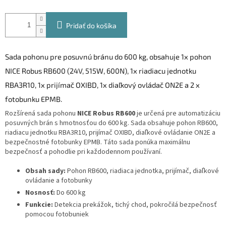
Pridať do košíka
Sada pohonu pre posuvnú bránu do 600 kg, obsahuje 1x pohon
NICE Robus RB600 (24V, 515W, 600N), 1x riadiacu jednotku
RBA3R10, 1x prijímač OXIBD, 1x diaľkový ovládač ON2E a 2 x
fotobunku EPMB.
Rozšírená sada pohonu
NICE Robus RB600
je určená pre automatizáciu
posuvných brán s hmotnosťou do 600 kg. Sada obsahuje pohon RB600,
riadiacu jednotku RBA3R10, prijímač OXIBD, diaľkové ovládanie ON2E a
bezpečnostné fotobunky EPMB. Táto sada ponúka maximálnu
bezpečnosť a pohodlie pri každodennom používaní.
Obsah sady:
Pohon RB600, riadiaca jednotka, prijímač, diaľkové
ovládanie a fotobunky
Nosnosť:
Do 600 kg
Funkcie:
Detekcia prekážok, tichý chod, pokročilá bezpečnosť
pomocou fotobuniek