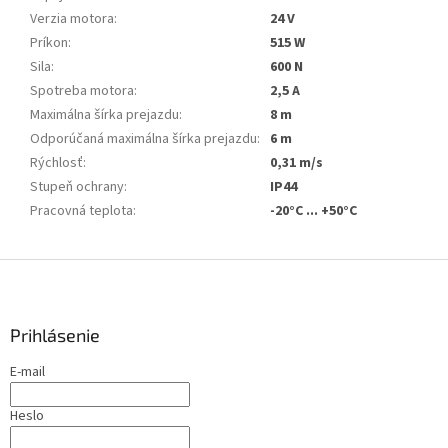
Verzia motora
:
24 V
Príkon
:
515 W
Sila
:
600 N
Spotreba motora
:
2,5 A
Maximálna šírka prejazdu
:
8 m
Odporúčaná maximálna šírka prejazdu
:
6 m
Rýchlosť
:
0,31 m/s
Stupeň ochrany
:
IP44
Pracovná teplota
:
-20°C ... +50°C
Z
á
p
ä
Prihlásenie
t
E-mail
i
e
Heslo