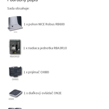
Sada obsahuje:
1 x pohon NICE Robus RB600
1 x riadiaca jednotka RBA3R10
1 x prijímač OXIBD
1 x diaľkový ovládač ON2E