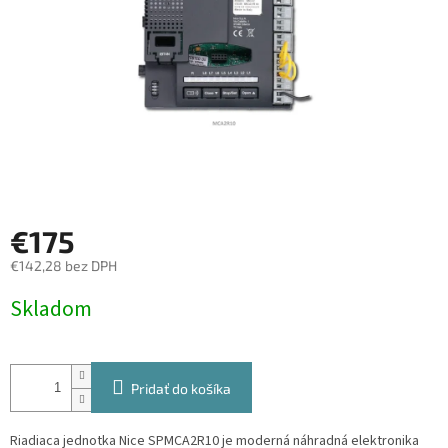
€175
€142,28 bez DPH
Jednotková
Skladom
cena:
Pridať do košíka
Riadiaca jednotka Nice SPMCA2R10 je moderná náhradná elektronika