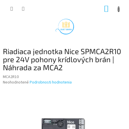
Prejsť
NÁKUP
na
obsah
KOŠÍK
Riadiaca jednotka Nice SPMCA2R10
pre 24V pohony krídlových brán |
Náhrada za MCA2
MCA2R10
Priemerné
Neohodnotené
Podrobnosti hodnotenia
hodnotenie
produktu
je
0,0
z
5
hviezdičiek.