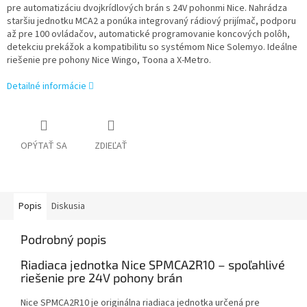
pre automatizáciu dvojkrídlových brán s 24V pohonmi Nice. Nahrádza
staršiu jednotku MCA2 a ponúka integrovaný rádiový prijímač, podporu
až pre 100 ovládačov, automatické programovanie koncových polôh,
detekciu prekážok a kompatibilitu so systémom Nice Solemyo. Ideálne
riešenie pre pohony Nice Wingo, Toona a X-Metro.
Detailné informácie
OPÝTAŤ SA
ZDIEĽAŤ
Popis
Diskusia
Podrobný popis
Riadiaca jednotka Nice SPMCA2R10 – spoľahlivé
riešenie pre 24V pohony brán
Nice SPMCA2R10 je originálna riadiaca jednotka určená pre