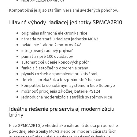
Nice XME2024 (X-Metro)
Kompatibilná je aj so staršími verziami uvedených pohonov.
Hlavné výhody riadiacej jednotky SPMCA2R10
originálna náhradná elektronika Nice
náhrada za staršiu riadiacu jednotku MCA2
ovládanie 1 alebo 2 motorov 24V
integrovaný rádiový prijímač
pamäť až pre 100 ovládačov
automatické učenie koncových polôh
funkcia čiastočného otvorenia brány
plynulý rozbeh a spomalenie pri zatváraní
detekcia prekážok a bezpečnostné funkcie
kompatibilita so solárnym systémom Nice Solemyo
možnosť pripojenia záložnej batérie PS124
jednoduchá modernizácia starších systémov Nice
Ideálne riešenie pre servis aj modernizáciu
brány
Nice SPMCA2R10 je vhodná ako náhradná doska pri poruche
pôvodnej elektroniky MCA2 alebo pri modernizácii starších