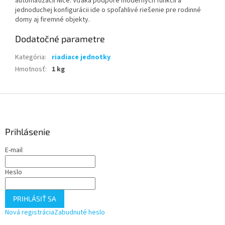
automatizácií Nice. Vďaka podpore moderných funkcií a
jednoduchej konfigurácii ide o spoľahlivé riešenie pre rodinné
domy aj firemné objekty.
Dodatočné parametre
Kategória
:
riadiace jednotky
Hmotnosť
:
1 kg
Z
á
p
ä
Prihlásenie
t
E-mail
i
e
Heslo
PRIHLÁSIŤ SA
Nová registrácia
Zabudnuté heslo