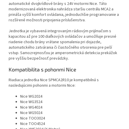
automatické dvojkrídlové brány s 24V motormi Nice. Táto
modernizovaná elektronika nahrádza staršiu centrálu MCA2 a
prináša vyšší komfort ovládania, jednoduchšie programovanie a
rozšírené možnosti pripojenia príslušenstva.
Jednotka je vybavená integrovaným rádiovým prijímačom s
kapacitou až pre 100 diaľkových ovládačov a umožňuje presné
riadenie chodu brány vrátane spomalenia pri dojazde,
automatického zatvárania či čiastočného otvorenia pre peší
vstup. Samozrejmosťou je amperometrická detekcia prekážok
pre vyššiu bezpečnosť prevádzky.
Kompatibilita s pohonmi Nice
Riadiaca jednotka Nice SPMCA2R10 je kompatibilná s
nasledujúcimi pohonmi a motormi Nice:
Nice WG2024
Nice WG3524
Nice WG4024
Nice WG5024
Nice TOO3024
Nice TOO4524