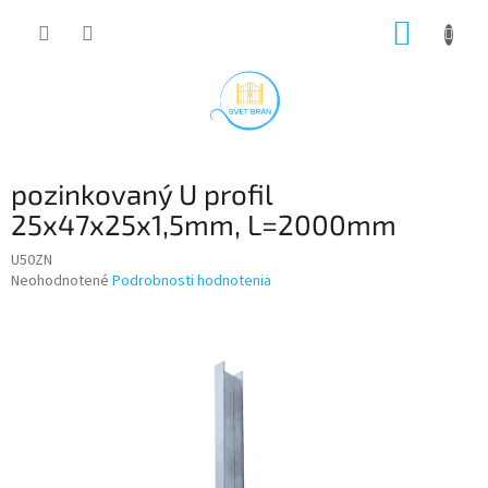
Prejsť
NÁKUP
na
obsah
KOŠÍK
pozinkovaný U profil
25x47x25x1,5mm, L=2000mm
U50ZN
Priemerné
Neohodnotené
Podrobnosti hodnotenia
hodnotenie
produktu
je
0,0
z
5
hviezdičiek.