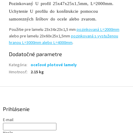
Pozinkovaný U profil 25x47x25x1,5mm, L=2000mm.
Uchytenie U profilu do konštrukcie pomocou
samorezných šróbov do ocele alebo zvarom.
Použitie pre lamelu 23x34x23x1,5 mm
pozinkovaná L=2000mm
alebo pre lamelu 23x60x25x1,5mm
pozinkovaná s vystuženou
hranou L=3000mm alebo L=4000mm
.
Dodatočné parametre
Kategória
:
oceľové plotové lamely
Hmotnosť
:
2.15 kg
Z
á
p
ä
Prihlásenie
t
E-mail
i
e
Heslo