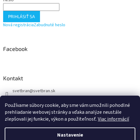
PRIHLÁSIŤ SA
Nová registrácia
Zabudnuté heslo
Facebook
Kontakt
svetbran
@
svetbran.sk
+421 902 440 150
Používame súbory cookie, aby sme vám umožnili pohodlné
https://www.facebook.com/profile.php?id=100088877723722
prehliadanie webovej stránky a vďaka analýze neustále
zlepšovali jej funkcie, výkon a použiteľnosť.
Viac informácií
Nastavenie
Vytvoril Shoptet