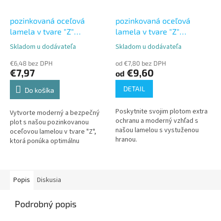
pozinkovaná oceľová
pozinkovaná oceľová
lamela v tvare "Z"
lamela v tvare "Z"
23x34x23x1,5mm,
23x60x25x1,5mm s
Skladom u dodávateľa
Skladom u dodávateľa
Priemerné
Priemerné
L=2000mm
vystuženou hranou
hodnotenie
hodnotenie
€6,48 bez DPH
od €7,80 bez DPH
produktu
produktu
€7,97
€9,60
od
je
je
5,0
5,0
DETAIL
Do košíka
z
z
5
5
Poskytnite svojim plotom extra
Vytvorte moderný a bezpečný
hviezdičiek.
hviezdičiek.
ochranu a moderný vzhľad s
plot s našou pozinkovanou
našou lamelou s vystuženou
oceľovou lamelou v tvare "Z",
hranou.
ktorá ponúka optimálnu
kombináciu štýlu a odolnosti.
Popis
Diskusia
Podrobný popis