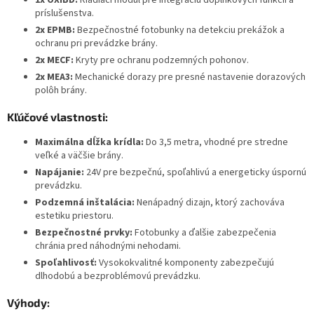
1x OXIBD:
Riadiaci modul pre integráciu doplnkových funkcií a
príslušenstva.
2x EPMB:
Bezpečnostné fotobunky na detekciu prekážok a
ochranu pri prevádzke brány.
2x MECF:
Kryty pre ochranu podzemných pohonov.
2x MEA3:
Mechanické dorazy pre presné nastavenie dorazových
polôh brány.
Kľúčové vlastnosti:
Maximálna dĺžka krídla:
Do 3,5 metra, vhodné pre stredne
veľké a väčšie brány.
Napájanie:
24V pre bezpečnú, spoľahlivú a energeticky úspornú
prevádzku.
Podzemná inštalácia:
Nenápadný dizajn, ktorý zachováva
estetiku priestoru.
Bezpečnostné prvky:
Fotobunky a ďalšie zabezpečenia
chránia pred náhodnými nehodami.
Spoľahlivosť:
Vysokokvalitné komponenty zabezpečujú
dlhodobú a bezproblémovú prevádzku.
Výhody: