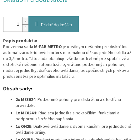
cena:
Pridať do košíka
Popis produktu:
Podzemná sada
M-FAB METRO
je ideálnym riešením pre diskrétnu
automatizáciu krídlových brán s maximálnou dĺžkou jedného krídla až
do 3,5 metra. Táto sada obsahuje všetko potrebné pre spoľahlivé a
estetické riešenie automatizácie, vrátane podzemných pohonov,
riadiacej jednotky, diaľkového ovládania, bezpečnostných prvkov a
príslušenstva pre optimálnu inštaláciu.
Obsah sady:
2x ME3024:
Podzemné pohony pre diskrétnu a efektívnu
prevádzku.
1x MC824H:
Riadiaca jednotka s pokročilými funkciami a
podporou záložného napájania.
1x ON2E:
Diaľkové ovládanie s dvoma kanálmi pre jednoduché
ovládanie brány.