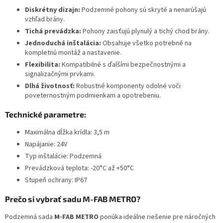
Diskrétny dizajn:
Podzemné pohony sú skryté a nenarúšajú
vzhľad brány.
Tichá prevádzka:
Pohony zaisťujú plynulý a tichý chod brány.
Jednoduchá inštalácia:
Obsahuje všetko potrebné na
kompletnú montáž a nastavenie.
Flexibilita:
Kompatibilné s ďalšími bezpečnostnými a
signalizačnými prvkami.
Dlhá životnosť:
Robustné komponenty odolné voči
poveternostným podmienkam a opotrebeniu.
Technické parametre:
Maximálna dĺžka krídla: 3,5 m
Napájanie: 24V
Typ inštalácie: Podzemná
Prevádzková teplota: -20°C až +50°C
Stupeň ochrany: IP67
Prečo si vybrať sadu M-FAB METRO?
Podzemná sada
M-FAB METRO
ponúka ideálne riešenie pre náročných