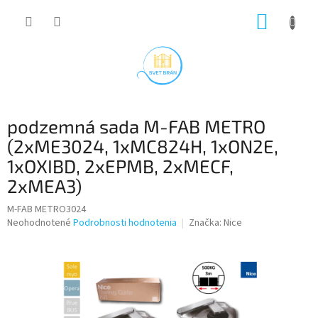
Prejsť
NÁKUP
na
obsah
KOŠÍK
podzemná sada M-FAB METRO
(2xME3024, 1xMC824H, 1xON2E,
1xOXIBD, 2xEPMB, 2xMECF,
2xMEA3)
M-FAB METRO3024
Priemerné
Neohodnotené
Podrobnosti hodnotenia
Značka:
Nice
hodnotenie
produktu
je
0,0
z
5
hviezdičiek.