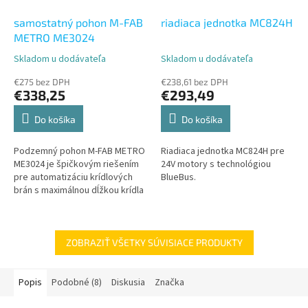
samostatný pohon M-FAB
riadiaca jednotka MC824H
METRO ME3024
Skladom u dodávateľa
Skladom u dodávateľa
Priemerné
Priemerné
hodnotenie
hodnotenie
€275 bez DPH
€238,61 bez DPH
produktu
produktu
€338,25
€293,49
je
je
5,0
5,0
Do košíka
Do košíka
z
z
5
5
Podzemný pohon M-FAB METRO
Riadiaca jednotka MC824H pre
hviezdičiek.
hviezdičiek.
ME3024 je špičkovým riešením
24V motory s technológiou
pre automatizáciu krídlových
BlueBus.
brán s maximálnou dĺžkou krídla
do 3,5 metrov. Tento model
ponúka diskrétnu inštaláciu,...
ZOBRAZIŤ VŠETKY SÚVISIACE PRODUKTY
Popis
Podobné (8)
Diskusia
Značka