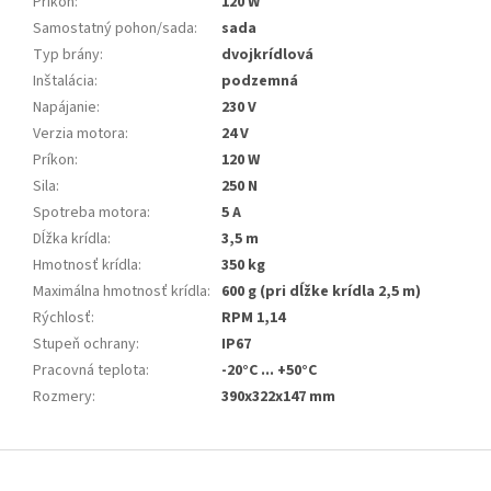
Príkon
:
120 W
Samostatný pohon/sada
:
sada
Typ brány
:
dvojkrídlová
Inštalácia
:
podzemná
Napájanie
:
230 V
Verzia motora
:
24 V
Príkon
:
120 W
Sila
:
250 N
Spotreba motora
:
5 A
Dĺžka krídla
:
3,5 m
Hmotnosť krídla
:
350 kg
Maximálna hmotnosť krídla
:
600 g (pri dĺžke krídla 2,5 m)
Rýchlosť
:
RPM 1,14
Stupeň ochrany
:
IP67
Pracovná teplota
:
-20°C ... +50°C
Rozmery
:
390x322x147 mm
Z
á