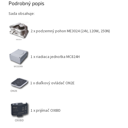
Podrobný popis
Sada obsahuje:
2 x podzemný pohon ME3024 (24V, 120W, 250N)
1 x riadiaca jednotka MC824H
1 x diaľkový ovládač ON2E
1 x prijímač OXIBD