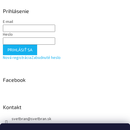
p
ä
Prihlásenie
t
E-mail
i
e
Heslo
PRIHLÁSIŤ SA
Nová registrácia
Zabudnuté heslo
Facebook
Kontakt
svetbran
@
svetbran.sk
+421 902 440 150