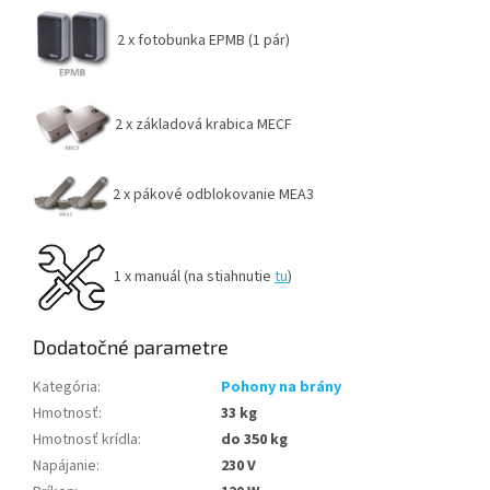
2 x fotobunka EPMB (1 pár)
2 x základová krabica MECF
2 x pákové odblokovanie MEA3
1 x manuál (na stiahnutie
tu
)
Dodatočné parametre
Kategória
:
Pohony na brány
Hmotnosť
:
33 kg
Hmotnosť krídla
:
do 350 kg
Napájanie
:
230 V