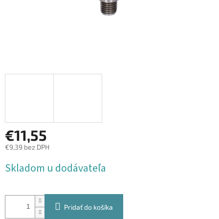
€11,55
€9,39 bez DPH
Jednotková
Skladom u dodávateľa
cena:
Pridať do košíka