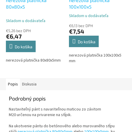
nerezová platnička
nerezová platnička
80x80x5
100x100x5
Skladom u dodávateľa
Priemerné
Skladom u dodávateľa
hodnotenie
€6,13 bez DPH
produktu
€7,54
€5,26 bez DPH
je
€6,47
5,0
Do košíka
z
Do košíka
5
nerezová platnička 100x100x5
hviezdičiek.
nerezová platnička 80x80x5mm
mm
Popis
Diskusia
Podrobný popis
Nastaviteľný pánt s navariteľnou maticou zo závitom
M20
určenou na privarenie na stĺpik.
Na ukotvenie pántu do betónového alebo murovaného stĺpu
slúži
nerezová platnička 80x80x5mm
alebo
100x100x5mm
, ku