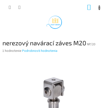
Prejsť
NÁKUP
na
obsah
KOŠÍK
nerezový navárací záves M20
NP/20
Priemerné
1 hodnotenie
Podrobnosti hodnotenia
hodnotenie
produktu
je
5,0
z
5
hviezdičiek.