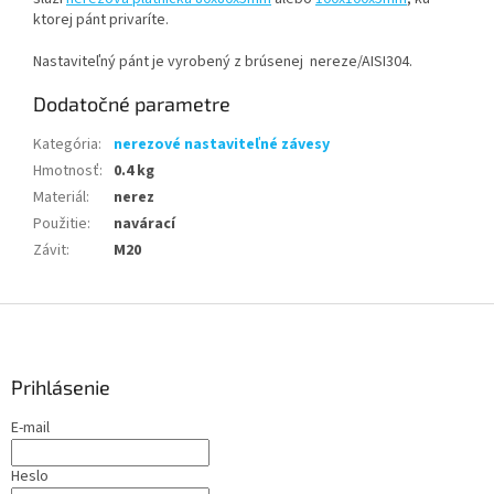
ktorej pánt privaríte.
Nastaviteľný pánt je vyrobený z
brúsenej nereze/AISI304.
Dodatočné parametre
Kategória
:
nerezové nastaviteľné závesy
Hmotnosť
:
0.4 kg
Materiál
:
nerez
Použitie
:
navárací
Závit
:
M20
Z
á
p
ä
Prihlásenie
t
E-mail
i
e
Heslo