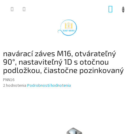
Prejsť
NÁKUP
na
obsah
KOŠÍK
navárací záves M16, otvárateľný
90°, nastaviteľný 1D s otočnou
podložkou, čiastočne pozinkovaný
PNN16
Priemerné
2 hodnotenia
Podrobnosti hodnotenia
hodnotenie
produktu
je
5,0
z
5
hviezdičiek.