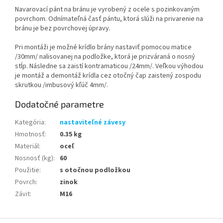
Navarovací pánt na bránu je vyrobený z ocele s pozinkovaným
povrchom. Odnímateľná časť pántu, ktorá slúži na privarenie na
bránu je bez povrchovej úpravy.
Pri montáži je možné krídlo brány nastaviť pomocou matice
/30mm/ nalisovanej na podložke, ktorá je prizváraná o nosný
stĺp. Následne sa zaistí kontramaticou /24mm/. Veľkou výhodou
je montáž a demontáž krídla cez otočný čap zaistený zospodu
skrutkou /imbusový kľúč 4mm/.
Dodatočné parametre
Kategória
:
nastaviteľné závesy
Hmotnosť
:
0.35 kg
Materiál
:
oceľ
Nosnosť (kg)
:
60
Použitie
:
s otočnou podložkou
Povrch
:
zinok
Závit
:
M16