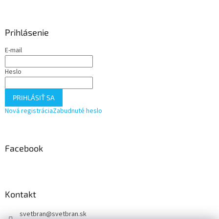
Z
á
p
ä
Prihlásenie
t
E-mail
i
e
Heslo
PRIHLÁSIŤ SA
Nová registrácia
Zabudnuté heslo
Facebook
Kontakt
svetbran
@
svetbran.sk