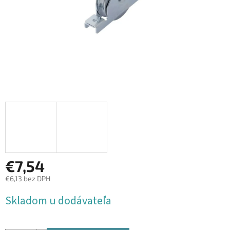
€7,54
€6,13 bez DPH
Jednotková
Skladom u dodávateľa
cena: