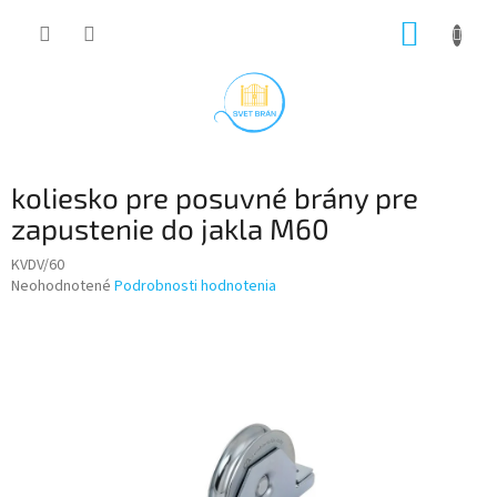
Prejsť
NÁKUP
na
obsah
KOŠÍK
koliesko pre posuvné brány pre
zapustenie do jakla M60
KVDV/60
Priemerné
Neohodnotené
Podrobnosti hodnotenia
hodnotenie
produktu
je
0,0
z
5
hviezdičiek.