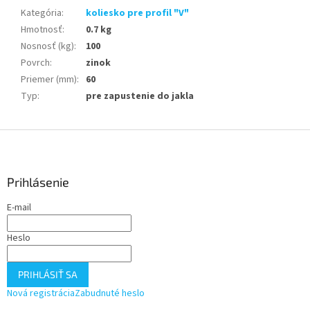
Kategória
:
koliesko pre profil "V"
Hmotnosť
:
0.7 kg
Nosnosť (kg)
:
100
Povrch
:
zinok
Priemer (mm)
:
60
Typ
:
pre zapustenie do jakla
Z
á
p
ä
Prihlásenie
t
E-mail
i
e
Heslo
PRIHLÁSIŤ SA
Nová registrácia
Zabudnuté heslo