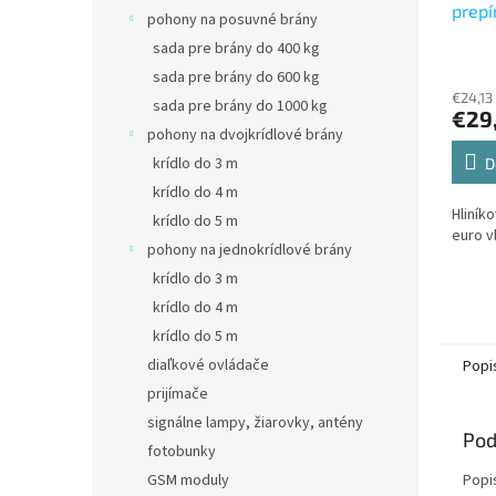
prep
pohony na posuvné brány
sada pre brány do 400 kg
sada pre brány do 600 kg
€24,13
sada pre brány do 1000 kg
€29
pohony na dvojkrídlové brány
krídlo do 3 m
D
krídlo do 4 m
Hliník
krídlo do 5 m
euro v
pohony na jednokrídlové brány
krídlo do 3 m
krídlo do 4 m
krídlo do 5 m
diaľkové ovládače
Popi
prijímače
signálne lampy, žiarovky, antény
Pod
fotobunky
Popi
GSM moduly