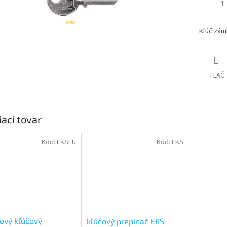
Kľúč zám
TLAČ
iaci tovar
Kód:
EKSEU
Kód:
EKS
kový kľúčový
kľúčový prepínač EKS