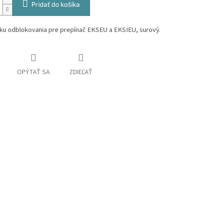
Pridať do košíka
ku odblokovania pre prepínač EKSEU a EKSIEU, surový.
OPÝTAŤ SA
ZDIEĽAŤ