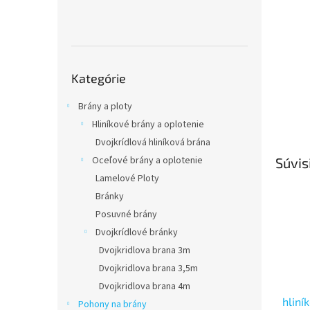
Preskočiť
Kategórie
kategórie
Brány a ploty
Hliníkové brány a oplotenie
Dvojkrídlová hliníková brána
Oceľové brány a oplotenie
Súvis
Lamelové Ploty
Bránky
Posuvné brány
Dvojkrídlové bránky
Dvojkridlova brana 3m
Dvojkridlova brana 3,5m
Dvojkridlova brana 4m
hliní
Pohony na brány