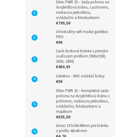
Ditec PWR 25 – Sada pohonu na
dvojkrídlovú bránu, s pohonmi,
riadiacou jednotkou,
ovládačmi a fotobunkami
€799,50
Univerzálny wifi modul gateBox
PRO
€90
Ľavá dosková bránka s pevným
oceľovým profilom (900x1500,
1650, 1800)
€450,93
Gatebox - WiFi ovládač brány
€58
Ditec PWR 25 – Kompletná sada
pohonu na dvojkrídlovú bránu s
pohonmi, riadiacou jednotkou,
ovládačmi, fotobunkami a
majákom
€825,50
doraz 197x30x40mm pre bránku
z profilu 40x40 mm
€4,76