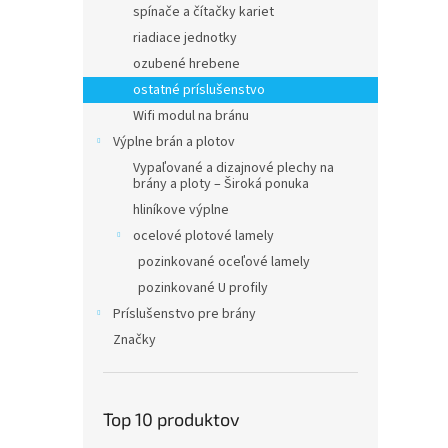
spínače a čítačky kariet
riadiace jednotky
ozubené hrebene
ostatné príslušenstvo
Wifi modul na bránu
Výplne brán a plotov
Vypaľované a dizajnové plechy na
brány a ploty – Široká ponuka
hliníkove výplne
ocelové plotové lamely
pozinkované oceľové lamely
pozinkované U profily
Príslušenstvo pre brány
Značky
Top 10 produktov