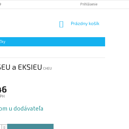
AKUPOVAŤ
Prihlásenie
NÁKUPNÝ
Prázdny košík
KOŠÍK
čky
SEU a EKSIEU
CHEU
46
DPH
ová
om u dodávateľa