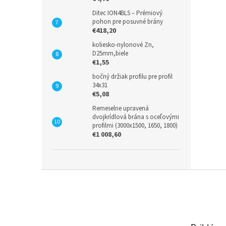
Ditec ION4BLS – Prémiový
pohon pre posuvné brány
€418,20
koliesko-nylonové Zn,
D25mm,biele
€1,55
bočný držiak profilu pre profil
34x31
€5,08
Remeselne upravená
dvojkrídlová brána s oceľovými
profilmi (3000x1500, 1650, 1800)
€1 008,60
Z
á
p
ä
t