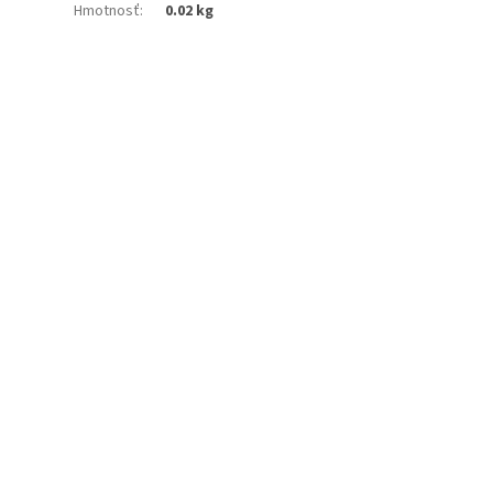
Hmotnosť
:
0.02 kg