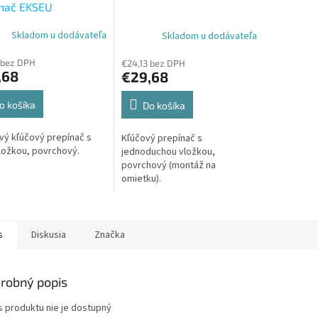
ínač EKSEU
Skladom u dodávateľa
Skladom u dodávateľa
 bez DPH
€24,13 bez DPH
,68
€29,68
o košíka
Do košíka
ový kľúčový prepínač s
Kľúčový prepínač s
ložkou, povrchový.
jednoduchou vložkou,
povrchový (montáž na
omietku).
s
Diskusia
Značka
robný popis
s produktu nie je dostupný