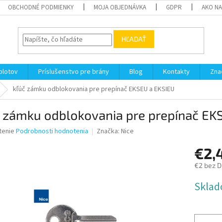
OBCHODNÉ PODMIENKY
MOJA OBJEDNÁVKA
GDPR
AKO N
HĽADAŤ
plotov
Príslušenstvo pre brány
Blog
Kontakty
Zna
kľúč zámku odblokovania pre prepínač EKSEU a EKSIEU
č zámku odblokovania pre prepínač EK
né
tenie
Podrobnosti hodnotenia
Značka:
Nice
nie
€2,
u
€2 bez 
Jednotk
Sklad
cena:
iek.