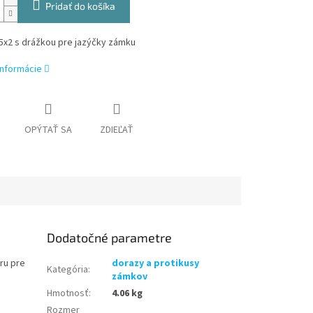
Pridať do košíka
5x2 s drážkou pre jazýčky zámku
informácie
OPÝTAŤ SA
ZDIEĽAŤ
Dodatočné parametre
ru pre
dorazy a protikusy
Kategória
:
zámkov
Hmotnosť
:
4.06 kg
Rozmer