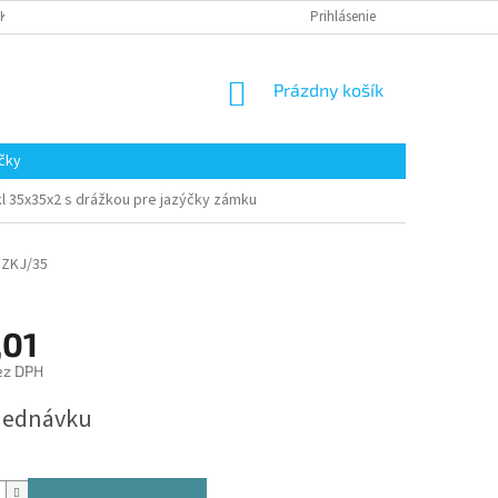
AKUPOVAŤ
Prihlásenie
NÁKUPNÝ
Prázdny košík
KOŠÍK
čky
kl 35x35x2 s drážkou pre jazýčky zámku
DZKJ/35
,01
ez DPH
ová
jednávku