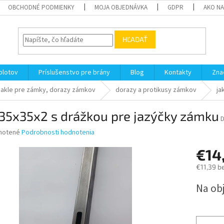
OBCHODNÉ PODMIENKY
MOJA OBJEDNÁVKA
GDPR
AKO N
HĽADAŤ
plotov
Príslušenstvo pre brány
Blog
Kontakty
Zna
jakle pre zámky, dorazy zámkov
dorazy a protikusy zámkov
ja
 35x35x2 s drážkou pre jazýčky zámku
né
notené
Podrobnosti hodnotenia
nie
€14
u
€11,39 b
Jednotk
Na ob
cena:
iek.