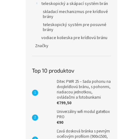
teleskopický a skápací systém brán
skladací mechanizmus pre krídlové
brány
teleskopický systém pre posuvné
brány
vodiace kolieska pre krídlovú bránu
Značky
Top 10 produktov
Ditec PWR 25 – Sada pohonu na
dvojkrídlovú bránu, s pohonmi,
riadiacou jednotkou,
ovládačmi a fotobunkami
€799,50
Univerzálny wifi modul gateBox
PRO
€90
Ľavá dosková bránka s pevným
oceľovým profilom (900x1500,