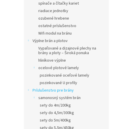
spínače a čítačky kariet
riadiace jednotky
ozubené hrebene
ostatné príslušenstvo
Wifi modul na bránu
Výplne brán a plotov
Vypaľované a dizajnové plechy na
brány a ploty – Široká ponuka
hliníkove výplne
ocelové plotové lamely
pozinkované oceľové lamely
pozinkované U profily
Príslušenstvo pre brány
samonosný systém brán
sety do 4m/200kg
sety do 4,5m/300kg
sety do 5m/400kg
sety do 5,5m/450kg