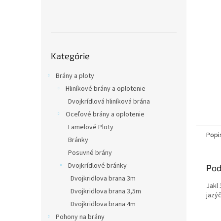
Preskočiť
Kategórie
kategórie
Brány a ploty
Hliníkové brány a oplotenie
Dvojkrídlová hliníková brána
Oceľové brány a oplotenie
Lamelové Ploty
Popi
Bránky
Posuvné brány
Dvojkrídlové bránky
Pod
Dvojkridlova brana 3m
Jakl
Dvojkridlova brana 3,5m
jazý
Dvojkridlova brana 4m
Pohony na brány