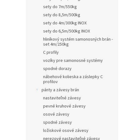
sety do 7m/550kg
sety do 8,5m/500kg
sety do 4m/300kg INOX
sety do 6,5m/500kg INOX
hliníkový systém samonosných brán -
set 4m/250kg
C profily
vozíky pre samonosné systémy
spodné dorazy
nábehové kolieska a záslepky C
profilov
pánty a závesy brán
nastaviteľné závesy
pevné kruhové závesy
osové závesy
spodné závesy
ložiskové osové závesy
nerezové nastaviteľné závesy