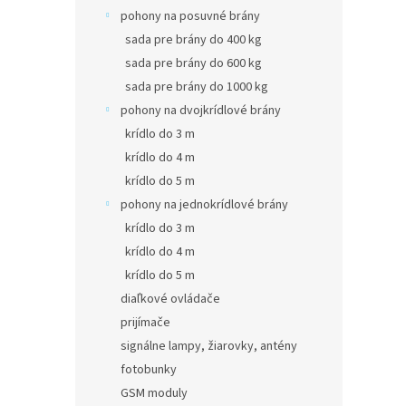
pohony na posuvné brány
sada pre brány do 400 kg
sada pre brány do 600 kg
sada pre brány do 1000 kg
pohony na dvojkrídlové brány
krídlo do 3 m
krídlo do 4 m
krídlo do 5 m
pohony na jednokrídlové brány
krídlo do 3 m
krídlo do 4 m
krídlo do 5 m
diaľkové ovládače
prijímače
signálne lampy, žiarovky, antény
fotobunky
GSM moduly