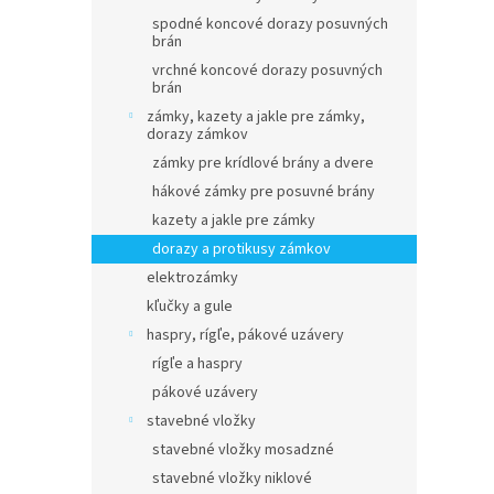
spodné koncové dorazy posuvných
brán
vrchné koncové dorazy posuvných
brán
zámky, kazety a jakle pre zámky,
dorazy zámkov
zámky pre krídlové brány a dvere
hákové zámky pre posuvné brány
kazety a jakle pre zámky
dorazy a protikusy zámkov
elektrozámky
kľučky a gule
haspry, rígľe, pákové uzávery
rígľe a haspry
pákové uzávery
stavebné vložky
stavebné vložky mosadzné
stavebné vložky niklové