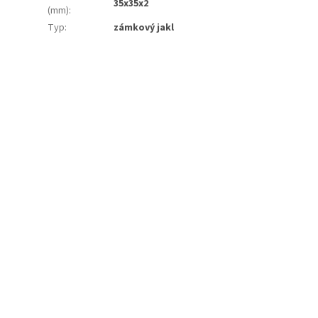
35x35x2
(mm)
:
Typ
:
zámkový jakl