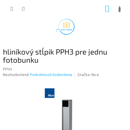
Prejsť
NÁKUP
na
obsah
KOŠÍK
hliníkový stĺpik PPH3 pre jednu
fotobunku
PPH3
Priemerné
Neohodnotené
Podrobnosti hodnotenia
Značka:
Nice
hodnotenie
produktu
je
0,0
z
5
hviezdičiek.