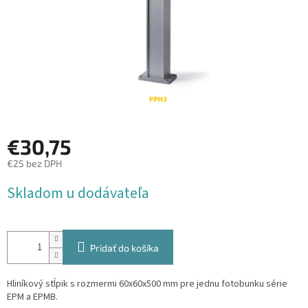
€30,75
€25 bez DPH
Jednotková
Skladom u dodávateľa
cena:
Pridať do košíka
Hliníkový stĺpik s rozmermi 60x60x500 mm pre jednu fotobunku série
EPM a EPMB.