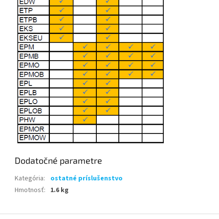
Dodatočné parametre
Kategória
:
ostatné príslušenstvo
Hmotnosť
:
1.6 kg
Z