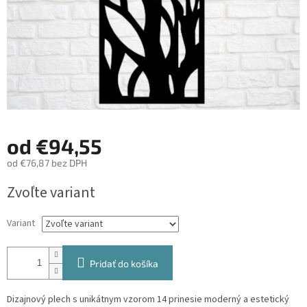
od
€94,55
od
€76,87
bez DPH
Jednotková
Zvoľte variant
cena:
Variant
Pridať do košíka
Dizajnový plech s unikátnym vzorom 14 prinesie moderný a estetický