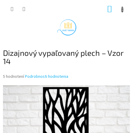
Prejsť
NÁKUP
na
obsah
KOŠÍK
Dizajnový vypaľovaný plech – Vzor
14
Priemerné
5 hodnotení
Podrobnosti hodnotenia
hodnotenie
produktu
je
4,2
z
5
hviezdičiek.