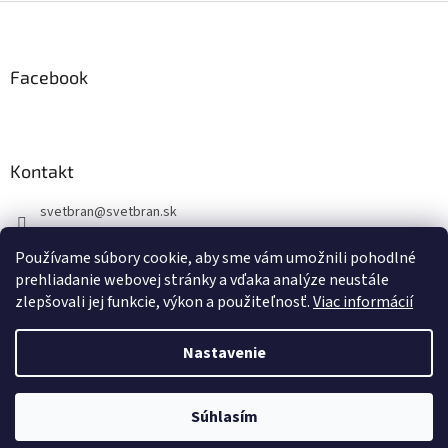
Z
á
p
ä
Facebook
t
i
e
Kontakt
svetbran
@
svetbran.sk
+421 902 440 150
Používame súbory cookie, aby sme vám umožnili pohodlné
https://www.facebook.com/profile.php?id=100088877723722
prehliadanie webovej stránky a vďaka analýze neustále
zlepšovali jej funkcie, výkon a použiteľnosť.
Viac informácií
Nastavenie
Vytvoril Shoptet
Súhlasím
Copyright 2026
svetbran.sk
. Všetky práva vyhradené.