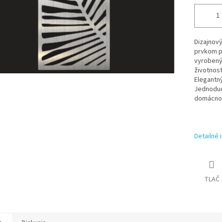
Dizajnov
prvkom pr
vyrobený 
životnos
Elegantný
Jednoduch
domácnost
Detailné 
TLAČ