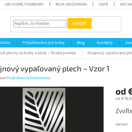
OBCHODNÉ PODMIENKY
MOJA OBJEDNÁVKA
GDPR
AKO N
HĽADAŤ
plotov
Príslušenstvo pre brány
Blog
Kontakty
Zna
vé plechy na brány a ploty – Široká ponuka
Dizajnový vypaľovaný ple
jnový vypaľovaný plech – Vzor 1
né
tení
Podrobnosti hodnotenia
nie
od
u
od
€76,8
Jednotk
Zvoľte
cena:
iek.
Variant