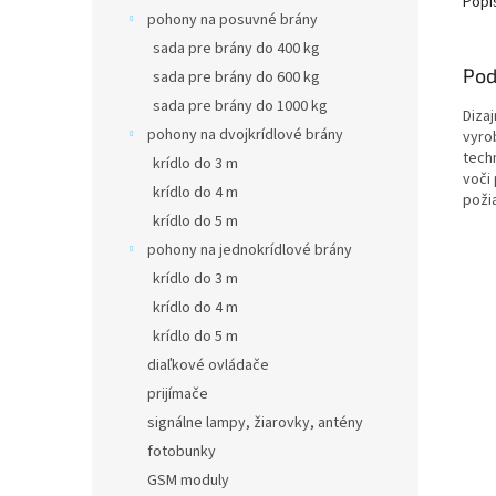
Popi
pohony na posuvné brány
sada pre brány do 400 kg
Pod
sada pre brány do 600 kg
sada pre brány do 1000 kg
Diza
pohony na dvojkrídlové brány
vyro
tech
krídlo do 3 m
voči
krídlo do 4 m
poži
krídlo do 5 m
pohony na jednokrídlové brány
krídlo do 3 m
krídlo do 4 m
krídlo do 5 m
diaľkové ovládače
prijímače
signálne lampy, žiarovky, antény
fotobunky
GSM moduly