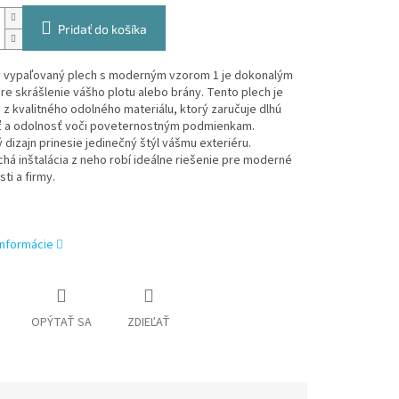
Pridať do košíka
ý vypaľovaný plech s moderným vzorom 1 je dokonalým
e skrášlenie vášho plotu alebo brány. Tento plech je
z kvalitného odolného materiálu, ktorý zaručuje dlhú
ť a odolnosť voči poveternostným podmienkam.
 dizajn prinesie jedinečný štýl vášmu exteriéru.
á inštalácia z neho robí ideálne riešenie pre moderné
i a firmy.
informácie
OPÝTAŤ SA
ZDIEĽAŤ