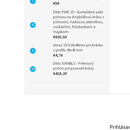
€58
Ditec PWR 25 – Kompletná sada
pohonu na dvojkrídlovú bránu s
pohonmi, riadiacou jednotkou,
ovládačmi, fotobunkami a
majákom
€825,50
doraz 197x30x40mm pre bránku
z profilu 40x40 mm
€4,76
Ditec ION4BLS – Prémiový
pohon pre posuvné brány
€418,20
Z
á
p
ä
t
Prihláse
i