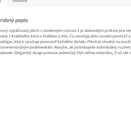
s
Diskusia
robný popis
jnový vypaľovaný plech s moderným vzorom 1 je dokonalým prvkom pre skrá
bený z kvalitného kovu s hrúbkou 2 mm, čo zaručuje jeho vysokú pevnosť 
nológie, ktorá zaručuje presnosť každého detailu. Plech je vhodný na použi
 poveternostným podmienkam. Navyše, ak potrebujete individuálny rozmer,
adaviek. Elegantný dizajn prinesie jedinečný štýl vášmu exteriéru, či už id