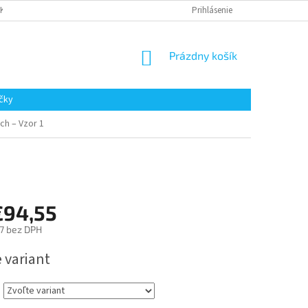
AKUPOVAŤ
Prihlásenie
NÁKUPNÝ
Prázdny košík
KOŠÍK
čky
ch – Vzor 1
€94,55
7
bez DPH
ová
 variant