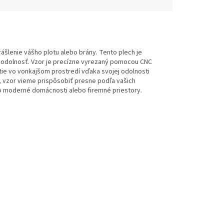
šlenie vášho plotu alebo brány. Tento plech je
a odolnosť. Vzor je precízne vyrezaný pomocou CNC
tie vo vonkajšom prostredí vďaka svojej odolnosti
 vzor vieme prispôsobiť presne podľa vašich
e o moderné domácnosti alebo firemné priestory.