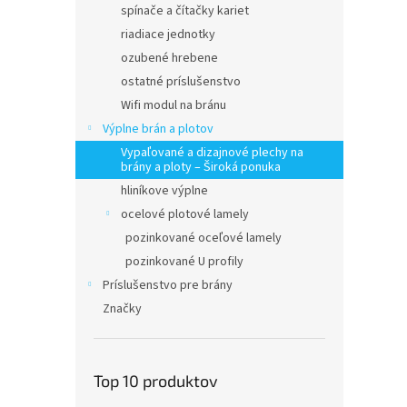
spínače a čítačky kariet
riadiace jednotky
ozubené hrebene
ostatné príslušenstvo
Wifi modul na bránu
Výplne brán a plotov
Vypaľované a dizajnové plechy na
brány a ploty – Široká ponuka
hliníkove výplne
ocelové plotové lamely
pozinkované oceľové lamely
pozinkované U profily
Príslušenstvo pre brány
Značky
Top 10 produktov