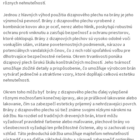
rôznych nehnuteľností.
Jednou z hlavných výhod použitia dizajnového plechu na brány je jeho
výnimočná pevnosť. Brány z dizajnového plechu vyrobené z
kombinácie kovov ako je oceľ, nerez alebo hliník, poskytujú robustnú
ochranu proti vniknutiu a zaisťujú bezpečnosť a ochranu priestorov,
ktoré obklopujú. Brány z dizajnových plechov sú vysoko odolné voči
vonkajším silám, vrátane poveternostných podmienok, nárazov a
potenciálnych vandalských činov, čo z nich robí spoľahlivú voľbu pre
dlhotrvajúce bezpečnostné riešenia. Okrem trvanlivosti ponúka
dizajnový plech širokú škálu konštrukčných možností. Jeho tvárnosť
umožňuje zložité detaily a prispôsobenie, čo umožňuje výrobcom brán
vytvárať jedinečné a atraktívne vzory, ktoré dopĺňajú celkovú estetiku
nehnuteľnosti.
Okrem toho môžu byť brány z dizajnového plechu ďalej vylepšené
rôznymi možnosťami konečnej úpravy, ako je práškové lakovanie alebo
lakovanie, čím sa zabezpečí esteticky príjemný a nehrdzavejúci povrch.
Brány z dizajnového plechu sú tiež známe svojimi nízkymi nárokmi na
údržbu. Na rozdiel od tradičných drevených brán, ktoré môžu
vyžadovať pravidelné farbenie alebo maľovanie, plechové brány vo
všeobecnosti vyžadujú len príležitostné čistenie, aby si zachovali svoj
vzhľad. Táto jednoduchá údržba umožňuje majiteľom nehnuteľností
sústrediť sa na ďalšie základné úlohy a zároveň zabezpečiť optimálnu