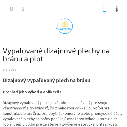
Prejsť
NÁKUP
na
obsah
KOŠÍK
Vypalované dizajnové plechy na
bránu a plot
7.9.2023
Dizajnový vypaľovaný plech na bránu
Prehľad jeho výhod a aplikácií :
Dizajnový vypaľovaný plech je všeobecne uznávaný pre svoju
všestrannosť a trvanlivosť, čo z neho robí vynikajúcu voľbu pre
konštrukciu brán. Či už pre obytné, komerčné alebo priemyselné účely,
vypaľované plechy na brány ponúkajú množstvo výhod, ktoré z nich
robia ideálnu voľbu pre zaistenie a zvýšenie estetickej príťažlivosti