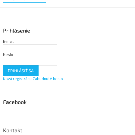
Z
á
p
ä
Prihlásenie
t
E-mail
i
e
Heslo
PRIHLÁSIŤ SA
Nová registrácia
Zabudnuté heslo
Facebook
Kontakt