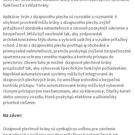
funkčnosť a vzhľad brány.
Aplikácie brán z dizajnového plechu sú rozsiahle a rozmanité. V
obytnom prostredí môžu brány z dizajnového plechu zvýšiť
príťažlivosť obrubníka nehnuteľnosti a zároveň poskytnúť súkromie a
bezpečnosť. Môžu byť navrhnuté tak, aby zodpovedali
architektonickému štýlu domu a vytvorili súdržný a vizuálne príťažlivý
vchod. Z brán z dizajnového plechu profitujú aj obchodné a
priemyselné nehnuteľnosti, pretože poskytujú zvýšené bezpečnostné
opatrenia na ochranu cenného majetku a kontrolu prístupu do
priestorov. Okrem toho je možné dizajnové plechové brány
prispôsobiť tak, aby vyhovovali špecifickým funkčným požiadavkám.
Napríklad automatizované systémy môžu byť integrované do
dizajnových plechových brán, čo umožňuje pohodlnú a bezpečnú
kontrolu prístupu. Tieto automatizované brány môžu byť vybavené
rôznymi prístupovými mechanizmami, ako sú klávesnice, čítačky kariet
alebo senzory vozidla, ktoré poskytujú efektívne a užívateľsky
prívetivé riešenie.
Na záver:
Dizajnové
plechové brány sú vynikajúcou voľbou pre zaistenie
bezpečnosti a zvýšenie vizuálnej príťažlivosti nehnuteľností. Ich